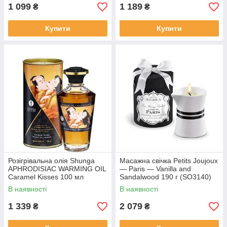
1 099
1 189
₴
₴
Купити
Купити
Розігрівальна олія Shunga
Масажна свічка Petits Joujoux
APHRODISIAC WARMING OIL
— Paris — Vanilla and
Caramel Kisses 100 мл
Sandalwood 190 г (SO3140)
(SO2499)
В наявності
В наявності
1 339
2 079
₴
₴