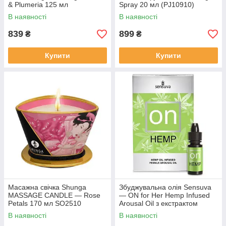
& Plumeria 125 мл
Spray 20 мл (PJ10910)
В наявності
В наявності
839
899
₴
₴
Купити
Купити
Масажна свічка Shunga
Збуджувальна олія Sensuva
MASSAGE CANDLE — Rose
— ON for Her Hemp Infused
Petals 170 мл SO2510
Arousal Oil з екстрактом
коноплі 5 мл (SO3178)
В наявності
В наявності