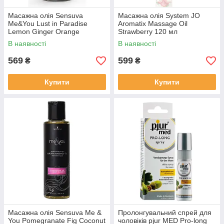
Масажна олія Sensuva
Масажна олія System JO
Me&You Lust in Paradise
Aromatix Massage Oil
Lemon Ginger Orange
Strawberry 120 мл
Vanilla&Sugar 59 мл
В наявності
В наявності
569
599
₴
₴
Купити
Купити
Масажна олія Sensuva Me &
Пролонгувальний спрей для
You Pomegranate Fig Coconut
чоловіків pjur MED Pro-long