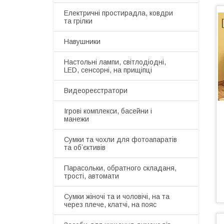
Електричні простирадла, ковдри
та грілки
Навушники
Настольні лампи, світлодіодні,
LED, сенсорні, на прищіпці
Видеореєстратори
Ігрові комплекси, басейни і
манежи
Сумки та чохли для фотоапаратів
та обʼєктивів
Парасольки, обратного складаня,
трості, автомати
Сумки жіночі та и чоловічі, на та
через плече, клатчі, на пояс