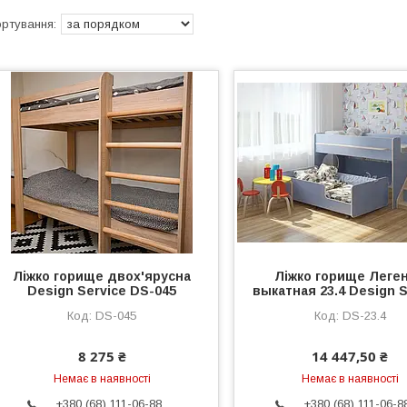
Ліжко горище двох'ярусна
Ліжко горище Леге
Design Service DS-045
выкатная 23.4 Design S
DS-045
DS-23.4
8 275 ₴
14 447,50 ₴
Немає в наявності
Немає в наявності
+380 (68) 111-06-88
+380 (68) 111-06-8