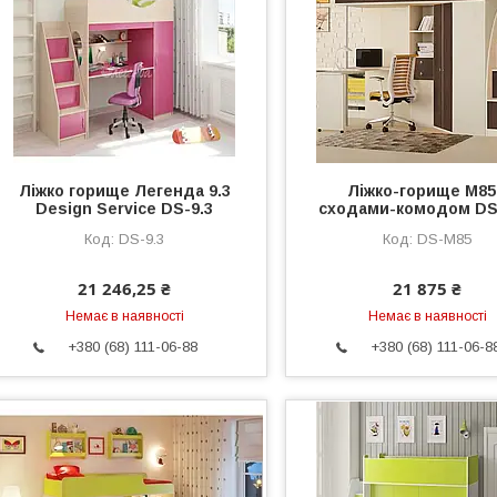
Ліжко горище Легенда 9.3
Ліжко-горище М85
Design Service DS-9.3
сходами-комодом DS
DS-9.3
DS-М85
21 246,25 ₴
21 875 ₴
Немає в наявності
Немає в наявності
+380 (68) 111-06-88
+380 (68) 111-06-8