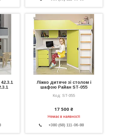
42.3.1
Ліжко дитяче зі столом і
.3.1
шафою Райан ST-055
ST-055
17 500 ₴
Немає в наявності
8
+380 (68) 111-06-88