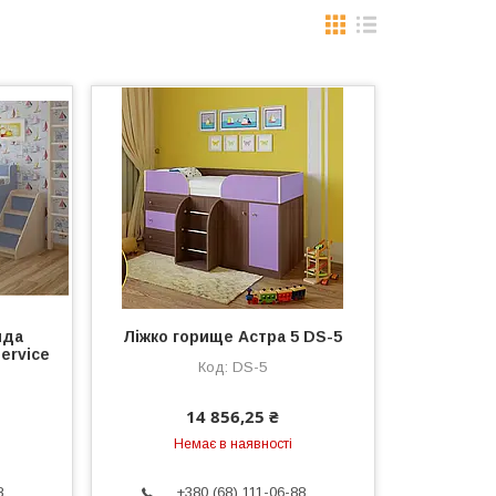
нда
Ліжко горище Астра 5 DS-5
ervice
DS-5
14 856,25 ₴
Немає в наявності
8
+380 (68) 111-06-88