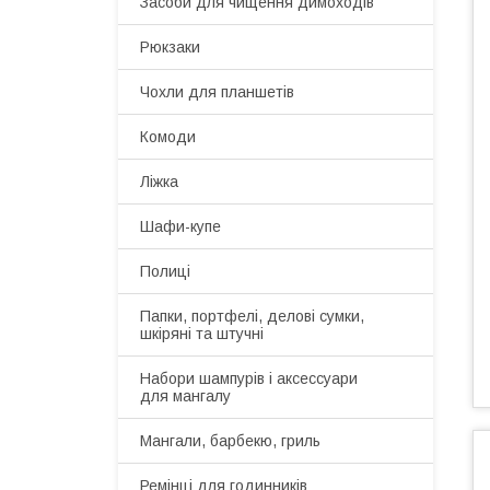
Засоби для чищення димоходів
Рюкзаки
Чохли для планшетів
Комоди
Ліжка
Шафи-купе
Полиці
Папки, портфелі, делові сумки,
шкіряні та штучні
Набори шампурів і аксессуари
для мангалу
Мангали, барбекю, гриль
Ремінці для годинників