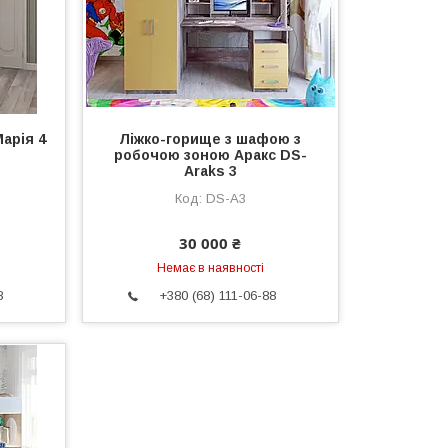
арія 4
Ліжко-горище з шафою з
робочою зоною Аракс DS-
Araks 3
DS-A3
30 000 ₴
Немає в наявності
8
+380 (68) 111-06-88