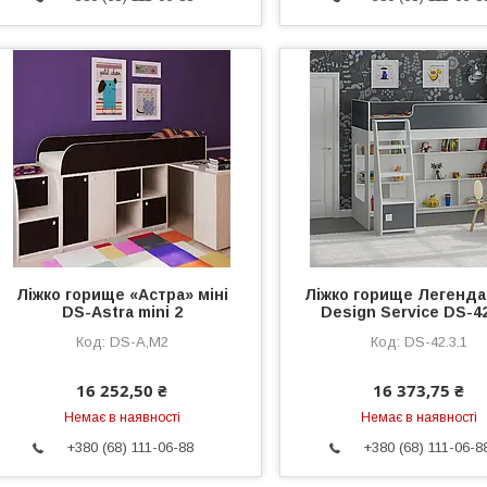
Ліжко горище «Астра» міні
Ліжко горище Легенда 
DS-Astra mini 2
Design Service DS-42
DS-A,М2
DS-42.3.1
16 252,50 ₴
16 373,75 ₴
Немає в наявності
Немає в наявності
+380 (68) 111-06-88
+380 (68) 111-06-8