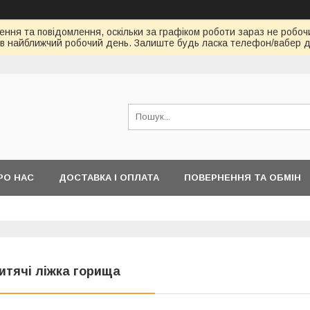
ння та повідомлення, оскільки за графіком роботи зараз не робоч
в найближчий робочий день. Залиште будь ласка телефон/вабер д
РО НАС
ДОСТАВКА І ОПЛАТА
ПОВЕРНЕННЯ ТА ОБМІН
итячі ліжка горища