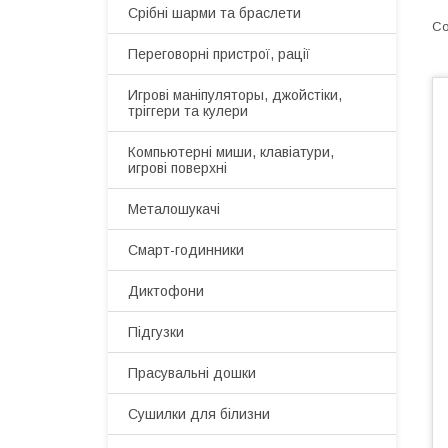
Срібні шарми та браслети
Переговорні пристрої, рації
Игрові маніпуляторы, джойстіки,
тріггери та кулери
Компьютерні миши, клавіатури,
игрові поверхні
Металошукачі
Смарт-годинники
Диктофони
Підгузки
Прасувальні дошки
Сушилки для білизни