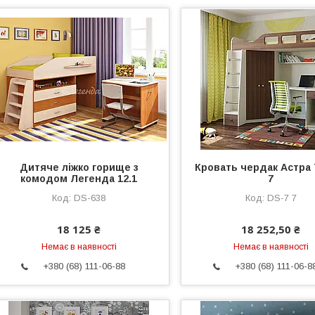
Дитяче ліжко горище з
Кровать чердак Астра 
комодом Легенда 12.1
7
DS-638
DS-7 7
18 125 ₴
18 252,50 ₴
Немає в наявності
Немає в наявності
+380 (68) 111-06-88
+380 (68) 111-06-8