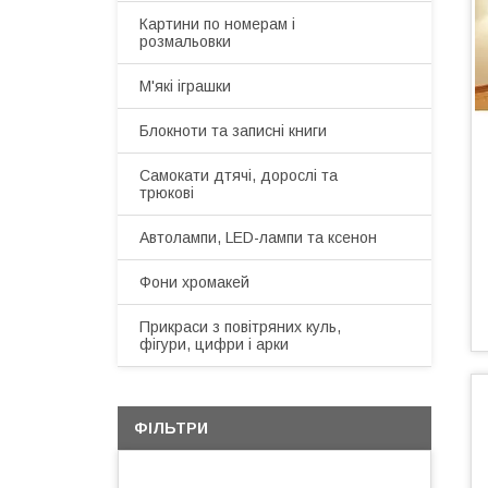
Картини по номерам і
розмальовки
М'які іграшки
Блокноти та записні книги
Самокати дтячі, дорослі та
трюкові
Автолампи, LED-лампи та ксенон
Фони хромакей
Прикраси з повітряних куль,
фігури, цифри і арки
ФІЛЬТРИ