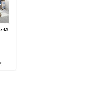
а 4.5
8