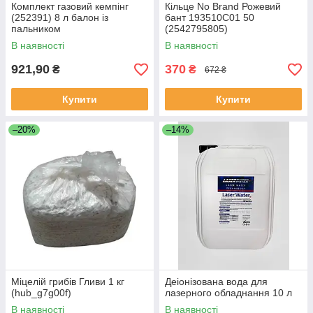
Комплект газовий кемпінг
Кільце No Brand Рожевий
(252391) 8 л балон із
бант 193510C01 50
пальником
(2542795805)
В наявності
В наявності
921,90
370
₴
₴
672 ₴
Купити
Купити
–20%
–14%
Міцелій грибів Гливи 1 кг
Деіонізована вода для
(hub_g7g00f)
лазерного обладнання 10 л
В наявності
В наявності