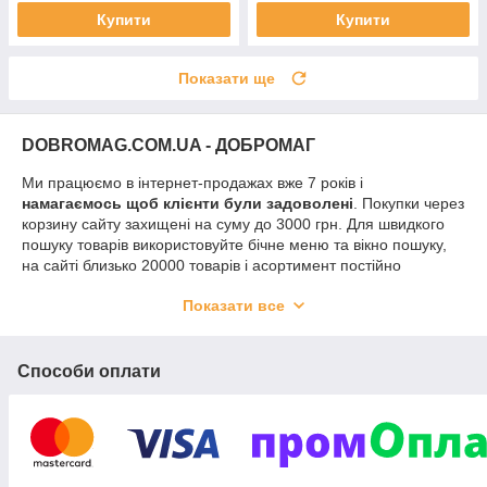
Купити
Купити
Показати ще
DOBROMAG.COM.UA - ДОБРОМАГ
Ми працюємо в інтернет-продажах вже 7 років і
намагаємось щоб клієнти були задоволені
. Покупки через
корзину сайту захищені на суму до 3000 грн. Для швидкого
пошуку товарів використовуйте бічне меню та вікно пошуку,
на сайті близько 20000 товарів і асортимент постійно
оновлюється.
В процесі замовлення перевірте що
Показати все
вказали вірний номер телефону
. В зв'язку з ситуацією в
країні, за умовою постачальників, частина товарів
відправляється по передоплаті. Після оформлення
замовлення Вам зателефонує менеджер, уточнить деталі по
Способи оплати
доставці й оплаті і відповість на запитання. Ви зможете
підтвердити або скасувати замовлення. Питання можна
писати в Вайбер. Порадуйте себе та близьких гарною
покупкою!