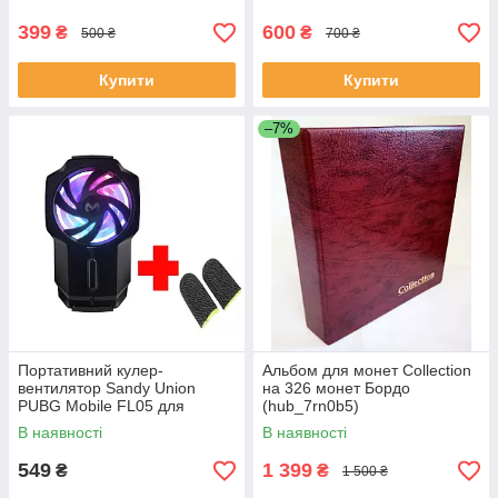
399
600
₴
₴
500 ₴
700 ₴
Купити
Купити
–7%
Портативний кулер-
Альбом для монет Collection
вентилятор Sandy Union
на 326 монет Бордо
PUBG Mobile FL05 для
(hub_7rn0b5)
смартфона з акумулятором
В наявності
В наявності
549
1 399
₴
₴
1 500 ₴