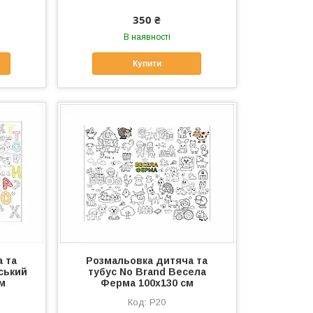
350 ₴
В наявності
Купити
 та
Розмальовка дитяча та
йський
тубус No Brand Весела
см
Ферма 100х130 см
Р20