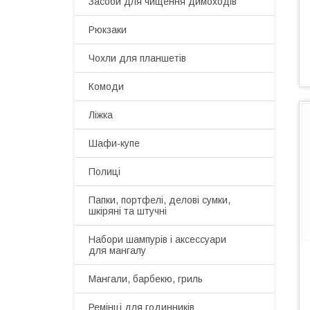
Засоби для чищення димоходів
Рюкзаки
Чохли для планшетів
Комоди
Ліжка
Шафи-купе
Полиці
Папки, портфелі, делові сумки,
шкіряні та штучні
Набори шампурів і аксессуари
для мангалу
Мангали, барбекю, гриль
Ремінці для годинників