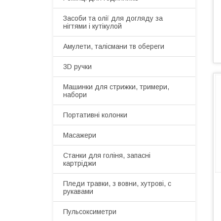
Засоби та олії для догляду за
нігтями і кутікулой
Амулети, талісмани тв обереги
3D ручки
Машинки для стрижки, тримери,
набори
Портативні колонки
Масажери
Станки для голіня, запасні
картріджи
Пледи травки, з вовни, хутрові, с
рукавами
Пульсоксиметри