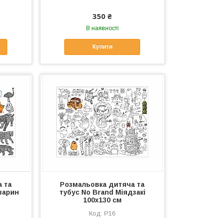
350 ₴
В наявності
Купити
 та
Розмальовка дитяча та
варин
тубус No Brand Міядзакі
100х130 см
Р16