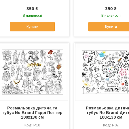
350 ₴
350 ₴
В наявності
В наявності
Купити
Купити
Розмальовка дитяча та
Розмальовка дитяча
тубус No Brand Гаррі Поттер
тубус No Brand Дит
100х130 см
100х130 см
Р10
Р02