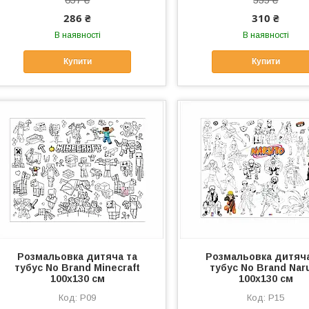
286 ₴
310 ₴
В наявності
В наявності
Купити
Купити
Розмальовка дитяча та
Розмальовка дитяча
тубус No Brand Minecraft
тубус No Brand Nar
100х130 см
100х130 см
Р09
Р15