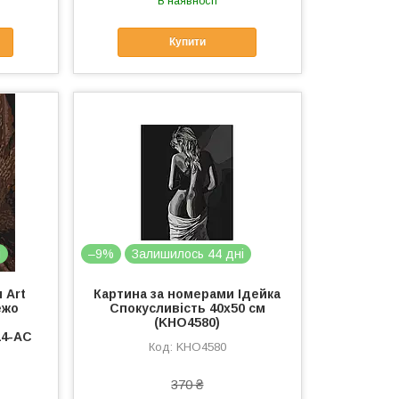
В наявності
Купити
і
–9%
Залишилось 44 дні
 Art
Картина за номерами Ідейка
ежо
Спокусливість 40х50 см
(KHO4580)
14-AC
KHO4580
370 ₴