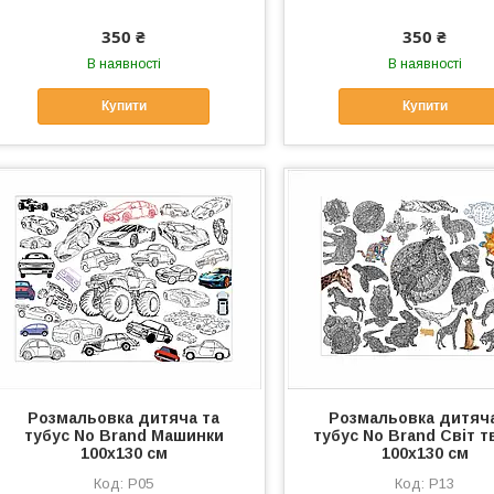
350 ₴
350 ₴
В наявності
В наявності
Купити
Купити
Розмальовка дитяча та
Розмальовка дитяча
тубус No Brand Машинки
тубус No Brand Світ т
100х130 см
100х130 см
Р05
Р13