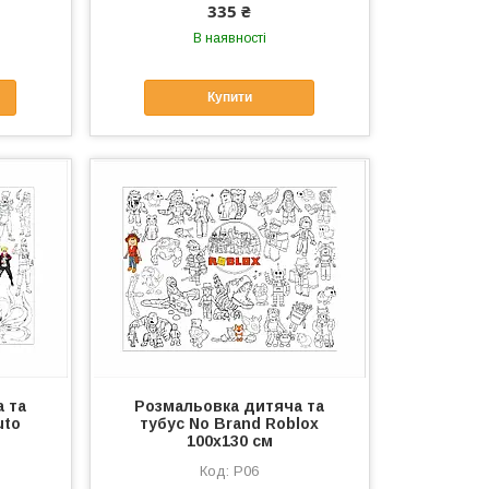
335 ₴
В наявності
Купити
 та
Розмальовка дитяча та
uto
тубус No Brand Roblox
100х130 см
Р06