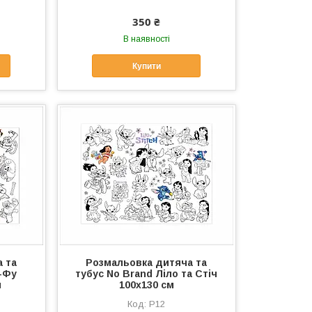
350 ₴
В наявності
Купити
 та
Розмальовка дитяча та
г-Фу
тубус No Brand Ліло та Стіч
м
100х130 см
Р12