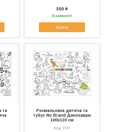
350 ₴
В наявності
Купити
 та
Розмальовка дитяча та
яча
тубус No Brand Динозаври
100х130 см
Р07