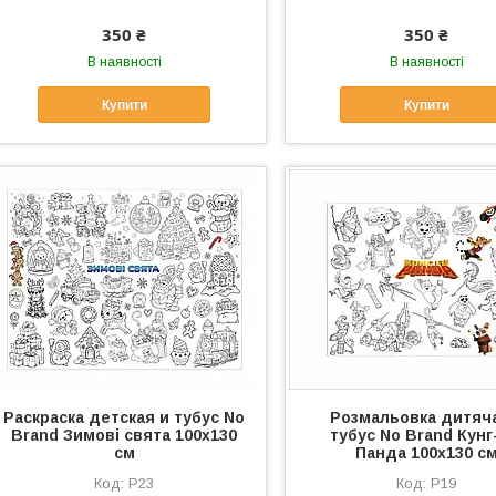
350 ₴
350 ₴
В наявності
В наявності
Купити
Купити
Раскраска детская и тубус No
Розмальовка дитяча
Brand Зимові свята 100х130
тубус No Brand Кун
см
Панда 100х130 с
Р23
Р19