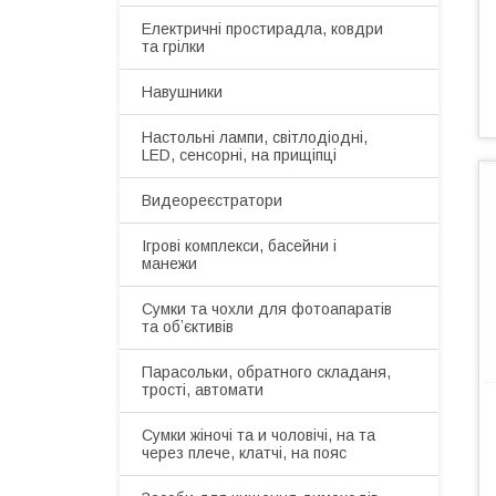
Електричні простирадла, ковдри
та грілки
Навушники
Настольні лампи, світлодіодні,
LED, сенсорні, на прищіпці
Видеореєстратори
Ігрові комплекси, басейни і
манежи
Сумки та чохли для фотоапаратів
та обʼєктивів
Парасольки, обратного складаня,
трості, автомати
Сумки жіночі та и чоловічі, на та
через плече, клатчі, на пояс