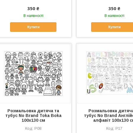
350 ₴
350 ₴
В наявності
В наявності
Купити
Купити
Розмальовка дитяча та
Розмальовка дитяча
тубус No Brand Toka Boka
тубус No Brand Англі
100х130 см
алфавіт 100х130 
Р08
Р17