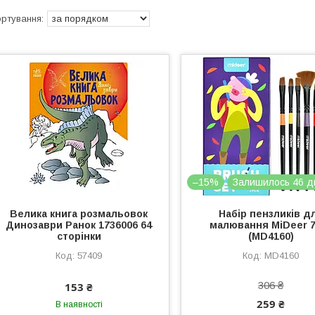
–15%
Залишилось 46 д
Велика книга розмальовок
Набір пензликів д
Динозаври Ранок 1736006 64
малювання MiDeer 7
сторінки
(MD4160)
57409
MD4160
306 ₴
153 ₴
259 ₴
В наявності