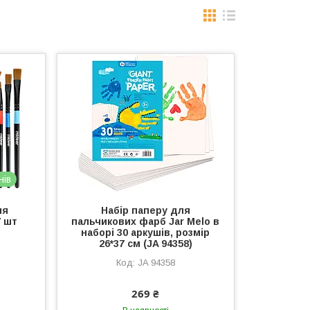
нів
ля
Набір паперу для
 шт
пальчикових фарб Jar Melo в
наборі 30 аркушів, розмір
26*37 см (JA 94358)
JA 94358
269 ₴