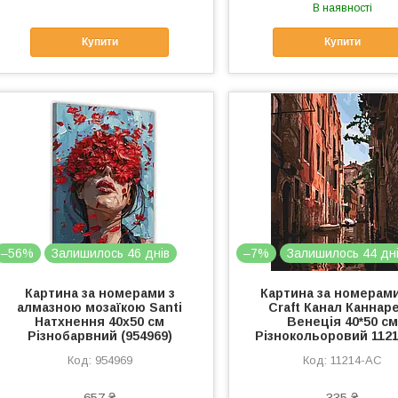
В наявності
Купити
Купити
–56%
Залишилось 46 днів
–7%
Залишилось 44 дн
Картина за номерами з
Картина за номерами
алмазною мозаїкою Santi
Craft Канал Каннар
Натхнення 40х50 см
Венеція 40*50 см
Різнобарвний (954969)
Різнокольоровий 112
954969
11214-AC
657 ₴
335 ₴