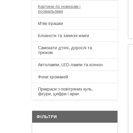
Картини по номерам і
розмальовки
М'які іграшки
Блокноти та записні книги
Самокати дтячі, дорослі та
трюкові
Автолампи, LED-лампи та ксенон
Фони хромакей
Прикраси з повітряних куль,
фігури, цифри і арки
ФІЛЬТРИ