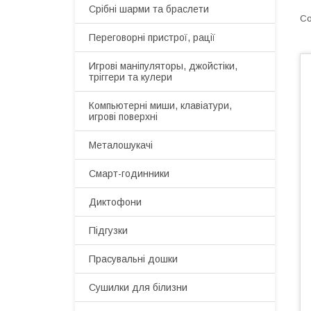
Срібні шарми та браслети
Переговорні пристрої, рації
Игрові маніпуляторы, джойстіки,
тріггери та кулери
Компьютерні миши, клавіатури,
игрові поверхні
Металошукачі
Смарт-годинники
Диктофони
Підгузки
Прасувальні дошки
Сушилки для білизни