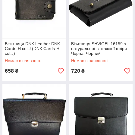
Візитниця DNK Leather DNK
Візитниця SHVIGEL 16159 з
Cards-H col.J (DNK Cards-H
натуральної вінтажної шкіри
col.J)
Чорна, Чорний
Немає в наявності
Немає в наявності
658
720
₴
₴