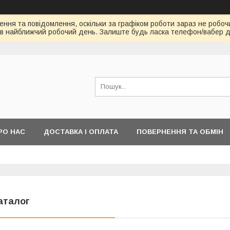
ння та повідомлення, оскільки за графіком роботи зараз не робоч
в найближчий робочий день. Залиште будь ласка телефон/вабер д
РО НАС
ДОСТАВКА І ОПЛАТА
ПОВЕРНЕННЯ ТА ОБМІН
аталог