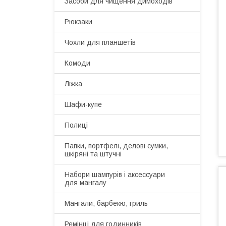
Засоби для чищення димоходів
Рюкзаки
Чохли для планшетів
Комоди
Ліжка
Шафи-купе
Полиці
Папки, портфелі, делові сумки,
шкіряні та штучні
Набори шампурів і аксессуари
для мангалу
Мангали, барбекю, гриль
Ремінці для годинників