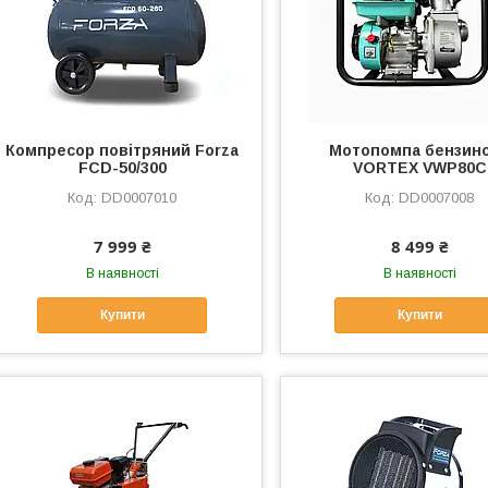
Компресор повітряний Forza
Мотопомпа бензин
FCD-50/300
VORTEX VWP80C
DD0007010
DD0007008
7 999 ₴
8 499 ₴
В наявності
В наявності
Купити
Купити