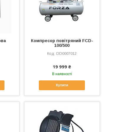
ова
Компресор повітряний FCD-
100/500
DD0007012
19 999 ₴
В наявності
Купити