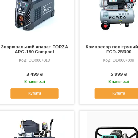
Зварювальний апарат FORZA
Компресор повітряний
ARC-190 Compact
FCD-25/300
DD0007013
DD0007009
3 499 ₴
5 999 ₴
В наявності
В наявності
Купити
Купити