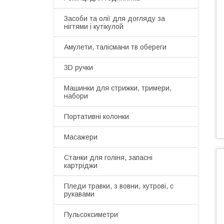
Засоби та олії для догляду за
нігтями і кутікулой
Амулети, талісмани тв обереги
3D ручки
Машинки для стрижки, тримери,
набори
Портативні колонки
Масажери
Станки для голіня, запасні
картріджи
Пледи травки, з вовни, хутрові, с
рукавами
Пульсоксиметри