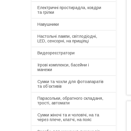
Електричні простирадла, ковдри
та грілки
Навушники
Настольні лампи, світлодіодні,
LED, сенсорні, на прищіпці
Видеореєстратори
Ігрові комплекси, басейни і
манежи
Сумки та чохли для фотоапаратів
та обʼєктивів
Парасольки, обратного складаня,
трості, автомати
Сумки жіночі та и чоловічі, на та
через плече, клатчі, на пояс