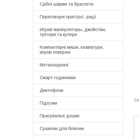
Срібні шарми та браслети
Переговорні пристрої, рації
Игрові маніпуляторы, джойстіки,
тріггери та кулери
Компьютерні миши, клавіатури,
игрові поверхні
Металошукачі
Смарт-годинники
Диктофони
Підгузки
Прасувальні дошки
Сушилки для білизни