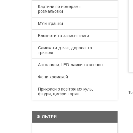
Картини по номерам і
розмальовки
М'які іграшки
Блокноти та записні книги
Самокати дтячі, дорослі та
трюкові
Автолампи, LED-лампи та ксенон
Фони хромакей
Прикраси з повітряних куль,
фігури, цифри і арки
ФІЛЬТРИ