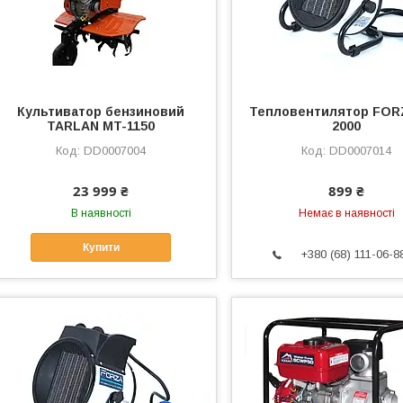
Культиватор бензиновий
Тепловентилятор FOR
TARLAN MT-1150
2000
DD0007004
DD0007014
23 999 ₴
899 ₴
В наявності
Немає в наявності
Купити
+380 (68) 111-06-8