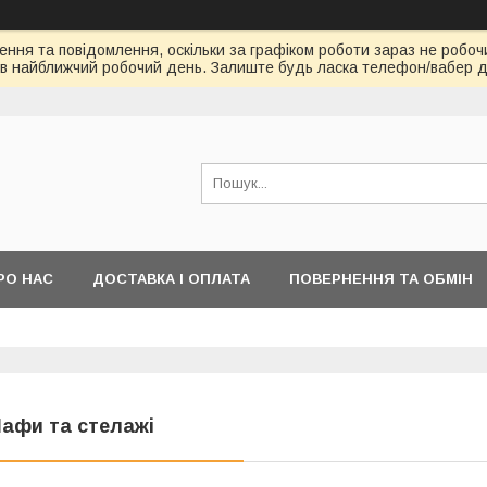
ння та повідомлення, оскільки за графіком роботи зараз не робоч
в найближчий робочий день. Залиште будь ласка телефон/вабер д
РО НАС
ДОСТАВКА І ОПЛАТА
ПОВЕРНЕННЯ ТА ОБМІН
афи та стелажі