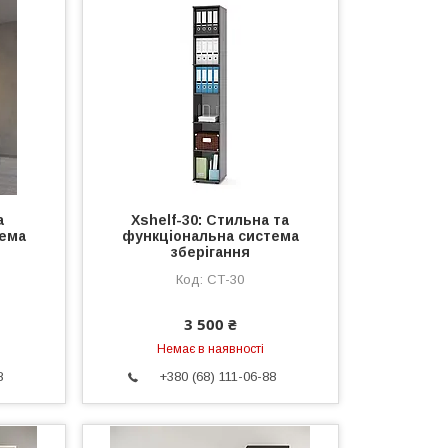
а
Xshelf-30: Стильна та
тема
функціональна система
зберігання
СТ-30
3 500 ₴
Немає в наявності
8
+380 (68) 111-06-88