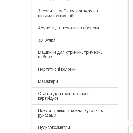
Засоби та олії для догляду за
нігтями і кутікулой
Амулети, талісмани тв обереги
3D ручки
Машинки для стрижки, тримери,
набори
Портативні колонки
Масажери
Станки для голіня, запасні
картріджи
Пледи травки, з вовни, хутрові, с
рукавами
Пульсоксиметри