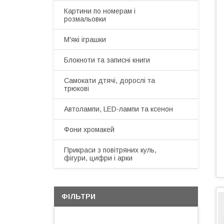
Картини по номерам і
розмальовки
М'які іграшки
Блокноти та записні книги
Самокати дтячі, дорослі та
трюкові
Автолампи, LED-лампи та ксенон
Фони хромакей
Прикраси з повітряних куль,
фігури, цифри і арки
ФІЛЬТРИ