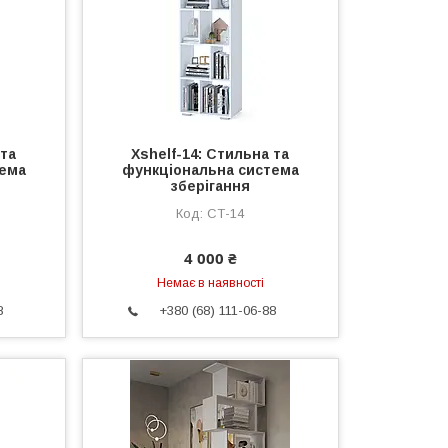
 та
Xshelf-14: Стильна та
тема
функціональна система
зберігання
СТ-14
4 000 ₴
Немає в наявності
8
+380 (68) 111-06-88