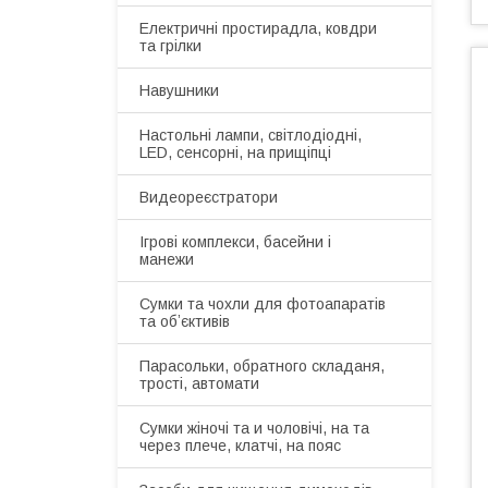
Електричні простирадла, ковдри
та грілки
Навушники
Настольні лампи, світлодіодні,
LED, сенсорні, на прищіпці
Видеореєстратори
Ігрові комплекси, басейни і
манежи
Сумки та чохли для фотоапаратів
та обʼєктивів
Парасольки, обратного складаня,
трості, автомати
Сумки жіночі та и чоловічі, на та
через плече, клатчі, на пояс