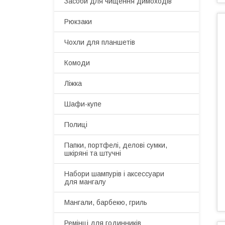
Засоби для чищення димоходів
Рюкзаки
Чохли для планшетів
Комоди
Ліжка
Шафи-купе
Полиці
Папки, портфелі, делові сумки,
шкіряні та штучні
Набори шампурів і аксессуари
для мангалу
Мангали, барбекю, гриль
Ремінці для годинників