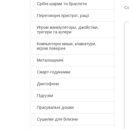
Срібні шарми та браслети
Переговорні пристрої, рації
Игрові маніпуляторы, джойстіки,
тріггери та кулери
Компьютерні миши, клавіатури,
игрові поверхні
Металошукачі
Смарт-годинники
Диктофони
Підгузки
Прасувальні дошки
Сушилки для білизни