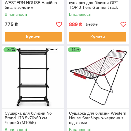
WESTERN HOUSE Надійна
сушарка для білизни OPT-
біла із золотим
TOP 3 Tiers Garment rack
біла (1756374679)
В наявності
В наявності
775
889
₴
₴
1 800 ₴
Купити
Купити
–25%
–11%
Сушарка для білизни No
Сушарка для білизни Western
Brand 173.5x70x60 см
House Star Чорно-червона з
Чорний (M1055)
підвісами
В наявності
В наявності