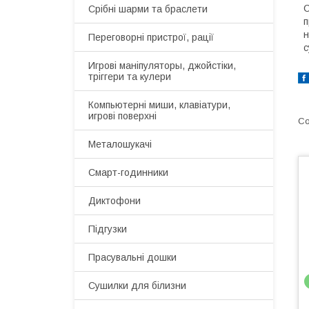
С
Срібні шарми та браслети
п
н
Переговорні пристрої, рації
с
Игрові маніпуляторы, джойстіки,
тріггери та кулери
Компьютерні миши, клавіатури,
игрові поверхні
Металошукачі
Смарт-годинники
Диктофони
Підгузки
Прасувальні дошки
Сушилки для білизни