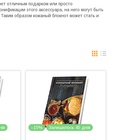
нет отличным подарком или просто
нификации этого аксессуара, на него могут быть
 Таким образом кожаный блокнот может стать и
нів
–15%
Залишилось 45 днів