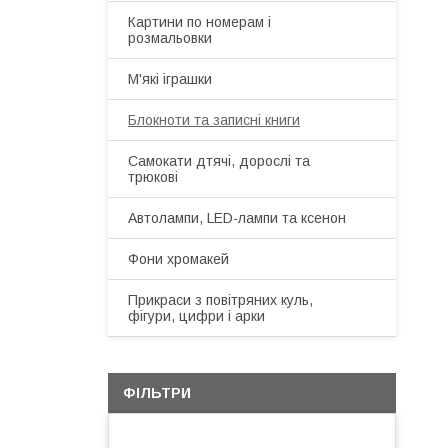
Картини по номерам і
розмальовки
М'які іграшки
Блокноти та записні книги
Самокати дтячі, дорослі та
трюкові
Автолампи, LED-лампи та ксенон
Фони хромакей
Прикраси з повітряних куль,
фігури, цифри і арки
ФІЛЬТРИ