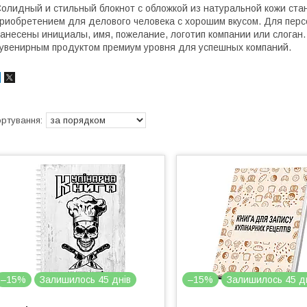
олидный и стильный блокнот с обложкой из натуральной кожи ста
риобретением для делового человека с хорошим вкусом. Для персо
анесены инициалы, имя, пожелание, логотип компании или слоган.
увенирным продуктом премиум уровня для успешных компаний.
–15%
Залишилось 45 днів
–15%
Залишилось 45 д