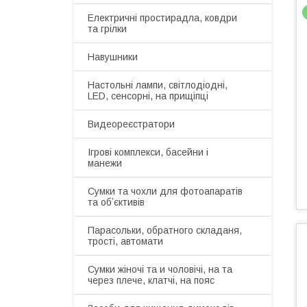
Електричні простирадла, ковдри
та грілки
Навушники
Настольні лампи, світлодіодні,
LED, сенсорні, на прищіпці
Видеореєстратори
Ігрові комплекси, басейни і
манежи
Сумки та чохли для фотоапаратів
та обʼєктивів
Парасольки, обратного складаня,
трості, автомати
Сумки жіночі та и чоловічі, на та
через плече, клатчі, на пояс