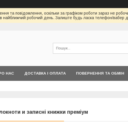
ння та повідомлення, оскільки за графіком роботи зараз не робоч
в найближчий робочий день. Залиште будь ласка телефон/вабер д
РО НАС
ДОСТАВКА І ОПЛАТА
ПОВЕРНЕННЯ ТА ОБМІН
локноти и записні книжки преміум