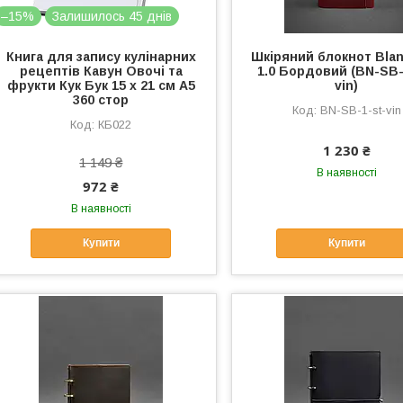
–15%
Залишилось 45 днів
Книга для запису кулінарних
Шкіряний блокнот Bla
рецептів Кавун Овочі та
1.0 Бордовий (BN-SB-
фрукти Кук Бук 15 х 21 см A5
vin)
360 стор
BN-SB-1-st-vin
КБ022
1 230 ₴
1 149 ₴
В наявності
972 ₴
В наявності
Купити
Купити