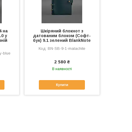
4 на
Шкіряний блокнот з
.0 у
датованим блоком (Софт-
иній
бук) 9.1 зелений BlankNote
BN-SB-9-1-malachite
y-blue
2 580 ₴
В наявності
Купити