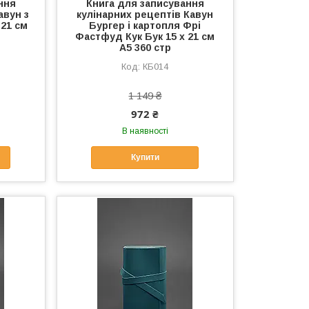
ння
Книга для записування
авун з
кулінарних рецептів Кавун
 21 см
Бургер і картопля Фрі
Фастфуд Кук Бук 15 х 21 см
A5 360 стр
КБ014
1 149 ₴
972 ₴
В наявності
Купити