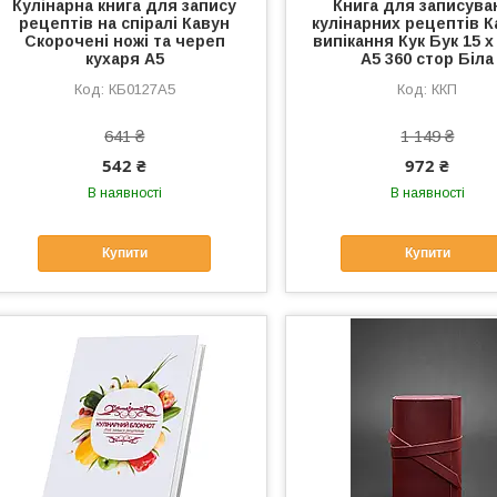
Кулінарна книга для запису
Книга для записува
рецептів на спіралі Кавун
кулінарних рецептів К
Скорочені ножі та череп
випікання Кук Бук 15 х
кухаря A5
A5 360 стор Біла
КБ0127А5
ККП
641 ₴
1 149 ₴
542 ₴
972 ₴
В наявності
В наявності
Купити
Купити