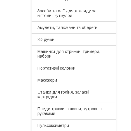
Засоби та олії для догляду за
нігтями і кутікулой
Амулети, талісмани тв обереги
3D ручки
Машинки для стрижки, тримери,
набори
Портативні колонки
Масажери
Станки для голіня, запасні
картріджи
Пледи травки, з вовни, хутрові, с
рукавами
Пульсоксиметри