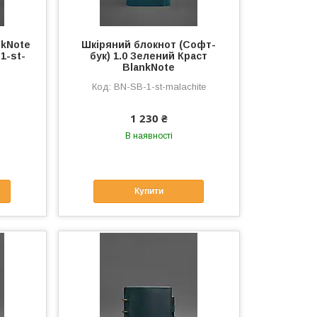
nkNote
Шкіряний блокнот (Софт-
1-st-
бук) 1.0 Зелений Краст
BlankNote
BN-SB-1-st-malachite
1 230 ₴
В наявності
Купити