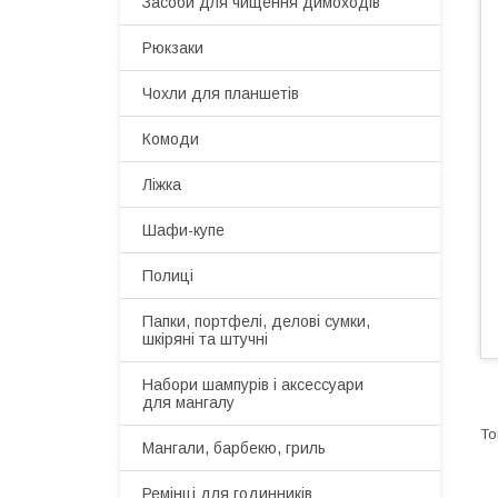
Засоби для чищення димоходів
Рюкзаки
Чохли для планшетів
Комоди
Ліжка
Шафи-купе
Полиці
Папки, портфелі, делові сумки,
шкіряні та штучні
Набори шампурів і аксессуари
для мангалу
Мангали, барбекю, гриль
Ремінці для годинників