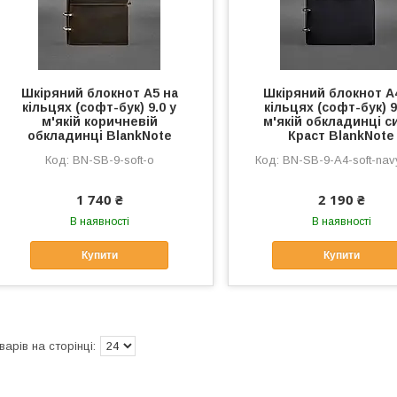
Шкіряний блокнот А5 на
Шкіряний блокнот А
кільцях (софт-бук) 9.0 у
кільцях (софт-бук) 9
м'якій коричневій
м'якій обкладинці с
обкладинці BlankNote
Краст BlankNote
BN-SB-9-soft-o
BN-SB-9-A4-soft-nav
1 740 ₴
2 190 ₴
В наявності
В наявності
Купити
Купити