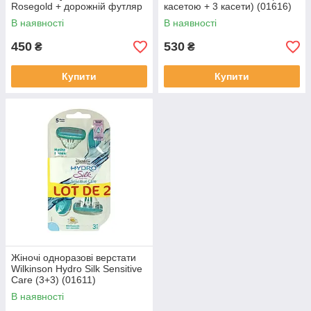
Rosegold + дорожній футляр
касетою + 3 касети) (01616)
(01617)
В наявності
В наявності
450
530
₴
₴
Купити
Купити
Жіночі одноразові верстати
Wilkinson Hydro Silk Sensitive
Care (3+3) (01611)
В наявності