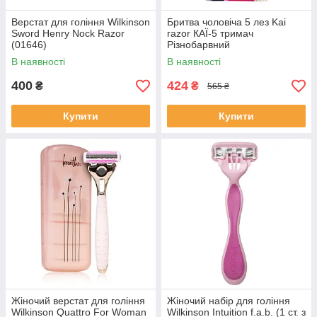
Верстат для гоління Wilkinson
Бритва чоловіча 5 лез Kai
Sword Henry Nock Razor
razor КАЇ-5 тримач
(01646)
Різнобарвний
В наявності
В наявності
400
424
₴
₴
565 ₴
Купити
Купити
Жіночий верстат для гоління
Жіночий набір для гоління
Wilkinson Quattro For Woman
Wilkinson Intuition f.a.b. (1 ст. з