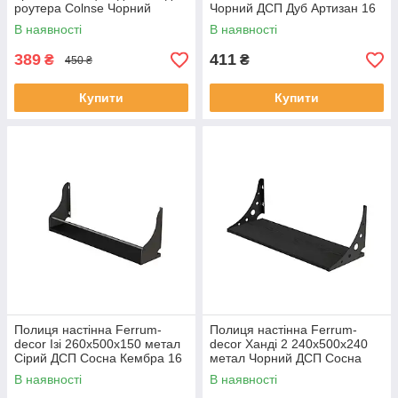
роутера Colnse Чорний
Чорний ДСП Дуб Артизан 16
мм (IZI0006)
В наявності
В наявності
389
411
₴
₴
450 ₴
Купити
Купити
Полиця настінна Ferrum-
Полиця настінна Ferrum-
decor Ізі 260x500x150 метал
decor Ханді 2 240x500x240
Сірий ДСП Сосна Кембра 16
метал Чорний ДСП Сосна
мм (IZI0017)
Кембра 16 мм (XND0003)
В наявності
В наявності