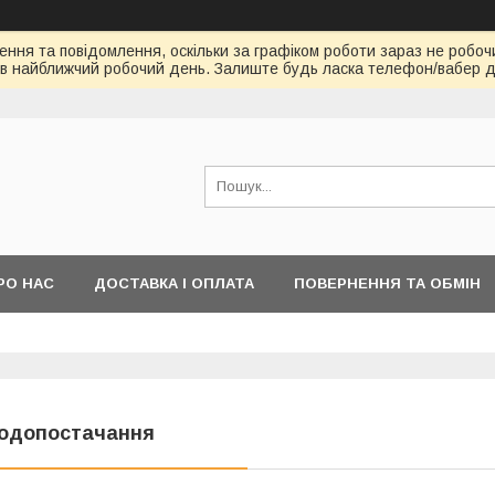
ння та повідомлення, оскільки за графіком роботи зараз не робоч
в найближчий робочий день. Залиште будь ласка телефон/вабер д
РО НАС
ДОСТАВКА І ОПЛАТА
ПОВЕРНЕННЯ ТА ОБМІН
одопостачання