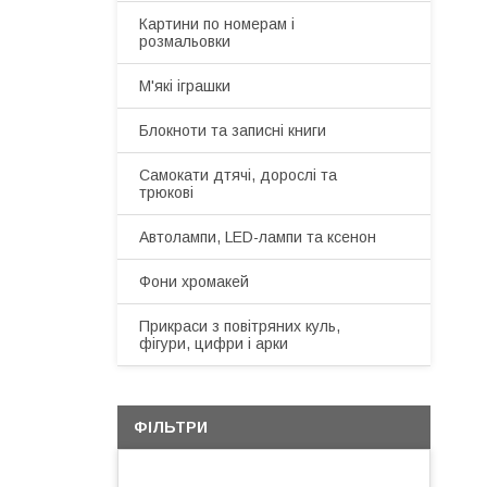
Картини по номерам і
розмальовки
М'які іграшки
Блокноти та записні книги
Самокати дтячі, дорослі та
трюкові
Автолампи, LED-лампи та ксенон
Фони хромакей
Прикраси з повітряних куль,
фігури, цифри і арки
ФІЛЬТРИ