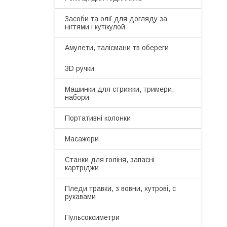
Засоби та олії для догляду за
нігтями і кутікулой
Амулети, талісмани тв обереги
3D ручки
Машинки для стрижки, тримери,
набори
Портативні колонки
Масажери
Станки для голіня, запасні
картріджи
Пледи травки, з вовни, хутрові, с
рукавами
Пульсоксиметри