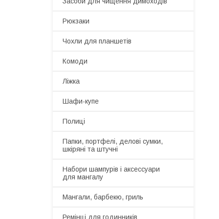
Засоби для чищення димоходів
Рюкзаки
Чохли для планшетів
Комоди
Ліжка
Шафи-купе
Полиці
Папки, портфелі, делові сумки,
шкіряні та штучні
Набори шампурів і аксессуари
для мангалу
Мангали, барбекю, гриль
Ремінці для годинників