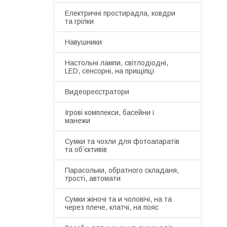
Електричні простирадла, ковдри
та грілки
Навушники
Настольні лампи, світлодіодні,
LED, сенсорні, на прищіпці
Видеореєстратори
Ігрові комплекси, басейни і
манежи
Сумки та чохли для фотоапаратів
та обʼєктивів
Парасольки, обратного складаня,
трості, автомати
Сумки жіночі та и чоловічі, на та
через плече, клатчі, на пояс