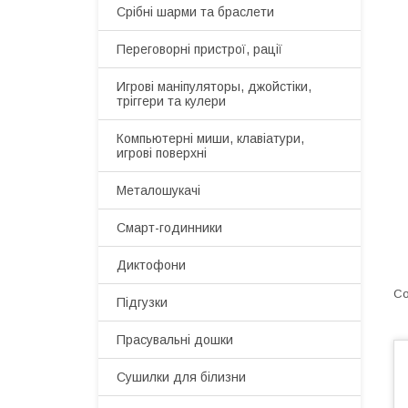
Срібні шарми та браслети
Переговорні пристрої, рації
Игрові маніпуляторы, джойстіки,
тріггери та кулери
Компьютерні миши, клавіатури,
игрові поверхні
Металошукачі
Смарт-годинники
Диктофони
Підгузки
Прасувальні дошки
Сушилки для білизни