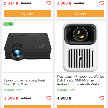
2 034
3 000
₴
₴
2 359 ₴
4 800 ₴
Купити
Купити
–15%
Портативний проєктор Wanbo
Проєктор мультимедійний
Dali 1 720p 350 ANSI lm
Unic UC68 Wi-Fi
Android 9.0 Bluetooth Wi-Fi
White (2080)
В наявності
В наявності
3 509
4 998
₴
₴
4 147 ₴