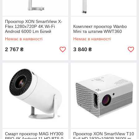
Проєктор XON SmartView X-
Flex 1280x720P 4K Wi-Fi
Комплект проєктор Wanbo
Android 6000 Lm Білий
Mini та штатив WWT360
(XVPF1207AW 3558)
Немає в наявності
Немає в наявності
2 767
3 840
₴
₴
Смарт проєктор MAG HY300
Проєктор XON SmartView T10
PRO 4K Android 11 HD BT5.0
Full HD 1920х1080P 3600Lm