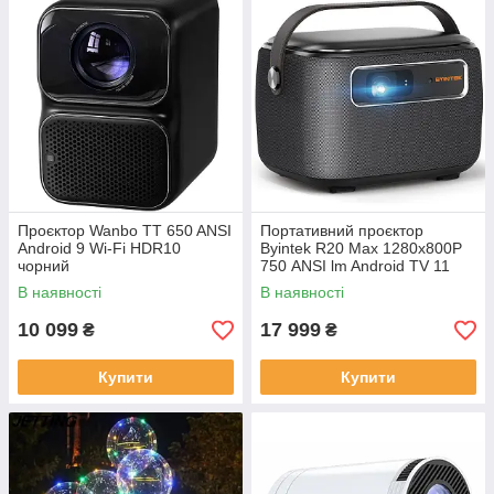
Проєктор Wanbo TT 650 ANSI
Портативний проєктор
Android 9 Wi-Fi HDR10
Byintek R20 Max 1280x800Р
чорний
750 ANSI lm Android TV 11
Wi-Fi Bluetooth 15600 мА·год
В наявності
В наявності
Чорний (2077)
10 099
17 999
₴
₴
Купити
Купити