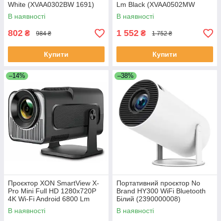
White (XVAA0302BW 1691)
Lm Black (XVAA0502MW
1738)
В наявності
В наявності
802
1 552
₴
₴
984 ₴
1 752 ₴
Купити
Купити
–14%
–38%
Проєктор XON SmartView X-
Портативний проєктор No
Pro Mini Full HD 1280х720Р
Brand HY300 WiFi Bluetooth
4K Wi-Fi Android 6800 Lm
Білий (2390000008)
Чорний (XVPU1207AB 3565)
В наявності
В наявності