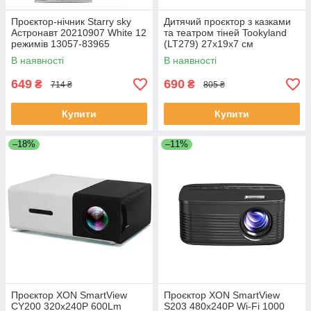
Проєктор-нічник Starry sky
Дитячий проєктор з казками
Астронавт 20210907 White 12
та театром тіней Tookyland
режимів 13057-83965
(LT279) 27х19х7 см
Різнобарвний
В наявності
В наявності
649
690
₴
₴
714 ₴
805 ₴
Купити
Купити
–18%
–11%
Проєктор XON SmartView
Проєктор XON SmartView
CY200 320x240P 600Lm
S203 480x240Р Wi-Fi 1000