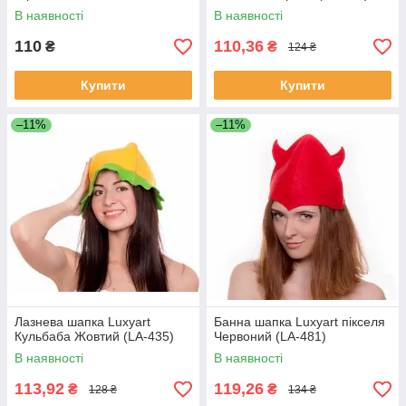
В наявності
В наявності
110
110,36
₴
₴
124 ₴
Купити
Купити
–11%
–11%
Лазнева шапка Luxyart
Банна шапка Luxyart пікселя
Кульбаба Жовтий (LA-435)
Червоний (LA-481)
В наявності
В наявності
113,92
119,26
₴
₴
128 ₴
134 ₴