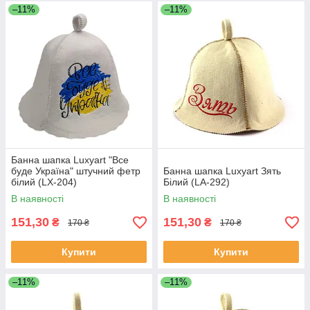
–11%
–11%
Банна шапка Luxyart "Все
буде Україна" штучний фетр
Банна шапка Luxyart Зять
білий (LX-204)
Білий (LA-292)
В наявності
В наявності
151,30
151,30
₴
₴
170 ₴
170 ₴
Купити
Купити
–11%
–11%