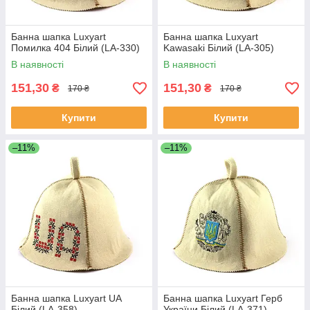
Банна шапка Luxyart
Банна шапка Luxyart
Помилка 404 Білий (LA-330)
Kawasaki Білий (LA-305)
В наявності
В наявності
151,30
151,30
₴
₴
170 ₴
170 ₴
Купити
Купити
–11%
–11%
Банна шапка Luxyart UA
Банна шапка Luxyart Герб
Білий (LA-358)
України Білий (LA-371)