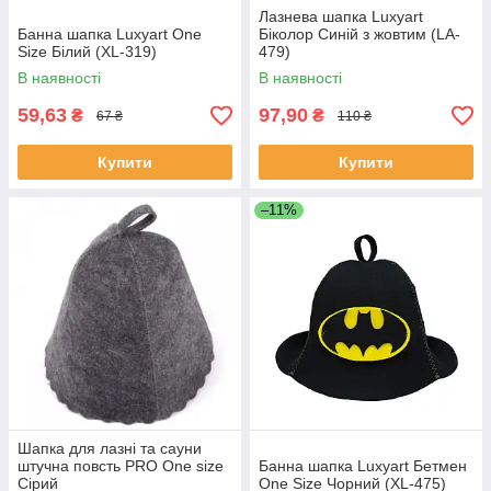
Лазнева шапка Luxyart
Банна шапка Luxyart One
Біколор Синій з жовтим (LA-
Size Білий (XL-319)
479)
В наявності
В наявності
59,63
97,90
₴
₴
67 ₴
110 ₴
Купити
Купити
–11%
Шапка для лазні та сауни
штучна повсть PRO One size
Банна шапка Luxyart Бетмен
Сірий
One Size Чорний (XL-475)