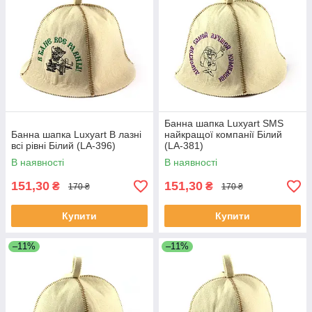
Банна шапка Luxyart SMS
Банна шапка Luxyart В лазні
найкращої компанії Білий
всі рівні Білий (LA-396)
(LA-381)
В наявності
В наявності
151,30
151,30
₴
₴
170 ₴
170 ₴
Купити
Купити
–11%
–11%