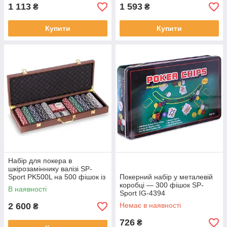
1 113
1 593
₴
₴
Купити
Купити
Набір для покера в
шкірозаміннику валізі SP-
Sport PK500L на 500 фішок із
Покерний набір у металевій
номіналом
коробці — 300 фішок SP-
В наявності
Sport IG-4394
2 600
Немає в наявності
₴
726
₴