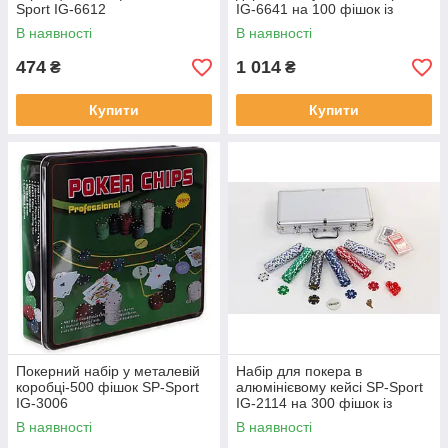
Sport IG-6612
IG-6641 на 100 фішок із
номіналом
В наявності
В наявності
474
1 014
₴
₴
Купити
Купити
Покерний набір у металевій
Набір для покера в
коробці-500 фішок SP-Sport
алюмінієвому кейсі SP-Sport
IG-3006
IG-2114 на 300 фішок із
номіналом
В наявності
В наявності