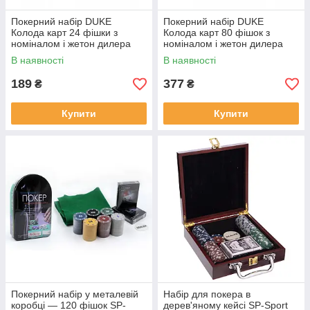
Покерний набір DUKE
Покерний набір DUKE
Колода карт 24 фішки з
Колода карт 80 фішок з
номіналом і жетон дилера
номіналом і жетон дилера
(DN36761)
(DN36760)
В наявності
В наявності
189
377
₴
₴
Купити
Купити
Покерний набір у металевій
Набір для покера в
коробці — 120 фішок SP-
дерев'яному кейсі SP-Sport