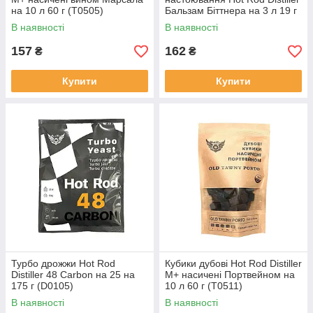
на 10 л 60 г (T0505)
Бальзам Біттнера на 3 л 19 г
(S0165)
В наявності
В наявності
157
162
₴
₴
Купити
Купити
Турбо дрожжи Hot Rod
Кубики дубові Hot Rod Distiller
Distiller 48 Carbon на 25 на
M+ насичені Портвейном на
175 г (D0105)
10 л 60 г (T0511)
В наявності
В наявності