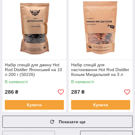
Набір спецій для джину Hot
Набір спецій для
Rod Distiller Японський на 10
настоювання Hot Rod Distiller
л 200 г (S0226)
Коньяк Мигдальний на 3 л
140 г (S0163)
В наявності
В наявності
286
287
₴
₴
Купити
Купити
Показати ще