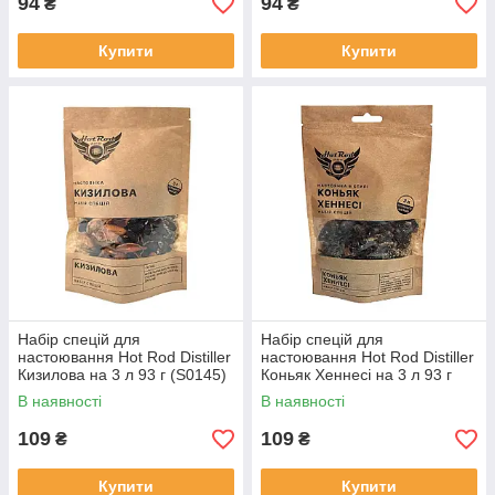
94
94
₴
₴
Купити
Купити
Набір спецій для
Набір спецій для
настоювання Hot Rod Distiller
настоювання Hot Rod Distiller
Кизилова на 3 л 93 г (S0145)
Коньяк Хеннесі на 3 л 93 г
(S0173)
В наявності
В наявності
109
109
₴
₴
Купити
Купити