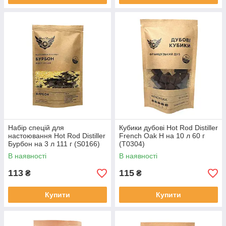
Набір спецій для
Кубики дубові Hot Rod Distiller
настоювання Hot Rod Distiller
French Oak H на 10 л 60 г
Бурбон на 3 л 111 г (S0166)
(Т0304)
В наявності
В наявності
113
115
₴
₴
Купити
Купити