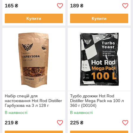
165
189
₴
₴
Купити
Купити
Набір спецій для
Турбо дрожжи Hot Rod
настоювання Hot Rod Distiller
Distiller Mega Pack на 100 л
Гарбузова на 3 л 128 г
360 г (D0104)
(S0172)
В наявності
В наявності
219
225
₴
₴