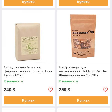
Купити
Купити
Солод житній білий не
Набір спецій для
ферментований Organic Eco-
настоювання Hot Rod Distiller
Product 2 кг
Женьшенєва на 1 л 30 г
(S0160)
В наявності
В наявності
240
259
₴
₴
Купити
Купити