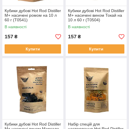
Кубики дубові Hot Rod Distiller
Кубики дубові Hot Rod Distiller
M+ насичені ромом на 10 л
M+ насичені вином Токай на
60 г (T0541)
10 л 60 г (T0504)
В наявності
В наявності
157
157
₴
₴
Купити
Купити
Кубики дубові Hot Rod Distiller
Набір спецій для
M+ насичені вином Марсала
настоювання Hot Rod Distiller