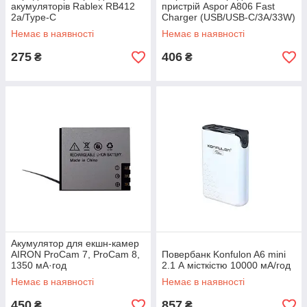
акумуляторів Rablex RB412
пристрій Aspor A806 Fast
2a/Type-C
Charger (USB/USB-C/3A/33W)
— білий
Немає в наявності
Немає в наявності
275
406
₴
₴
Акумулятор для екшн-камер
AIRON ProCam 7, ProCam 8,
Повербанк Konfulon A6 mini
1350 мА·год
2.1 А місткістю 10000 мА/год
Немає в наявності
Немає в наявності
450
857
₴
₴