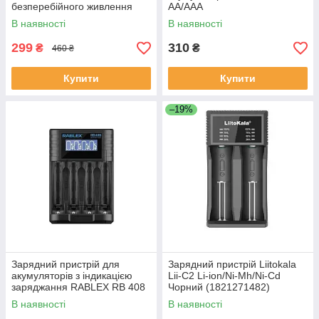
безперебійного живлення
АА/ААА
ліхтарів GDLITE-GD-645 6V
В наявності
В наявності
4. 0Ah
299
310
₴
₴
460 ₴
Купити
Купити
–19%
Зарядний пристрій для
Зарядний пристрій Liitokala
акумуляторів з індикацією
Lii-C2 Li-ion/Ni-Mh/Ni-Cd
заряджання RABLEX RB 408
Чорний (1821271482)
Ni-Mh/Li-ion/Ni-CD
В наявності
В наявності