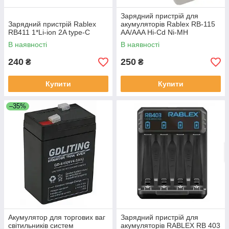
Зарядний пристрій для
Зарядний пристрій Rablex
акумуляторів Rablex RB-115
RB411 1*Li-ion 2A type-C
AA/AAA Hi-Cd Ni-MH
В наявності
В наявності
240
250
₴
₴
Купити
Купити
–35%
Акумулятор для торгових ваг
Зарядний пристрій для
світильників систем
акумуляторів RABLEX RB 403