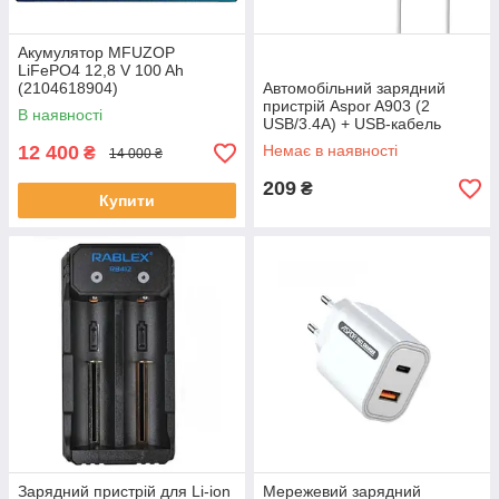
Акумулятор MFUZOP
LiFePO4 12,8 V 100 Ah
(2104618904)
Автомобільний зарядний
пристрій Aspor A903 (2
В наявності
USB/3.4A) + USB-кабель
Type-C-білий
12 400
Немає в наявності
₴
14 000 ₴
209
₴
Купити
Зарядний пристрій для Li-ion
Мережевий зарядний