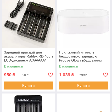
Зарядний пристрій для
Приліжковий нічник із
акумуляторів Rablex RB-405 з
бездротовою зарядкою
LCD-дисплеєм А/AA/AAA/
Proove Glow і вбудованим
АААА/С/SC/F6 Hi-Cd Ni-MH
акумулятором 1200 mAh
В наявності
В наявності
Білий
950
1 039
₴
₴
1 000 ₴
1 699 ₴
Купити
Купити