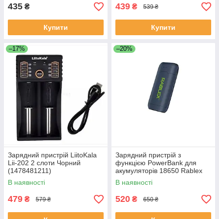
435
439
₴
₴
539 ₴
Купити
Купити
–17%
–20%
Зарядний пристрій LiitoKala
Зарядний пристрій з
Lii-202 2 слоти Чорний
функцією PowerBank для
(1478481211)
акумуляторів 18650 Rablex
RB-400 Чорний (30151404)
В наявності
В наявності
479
520
₴
₴
579 ₴
650 ₴