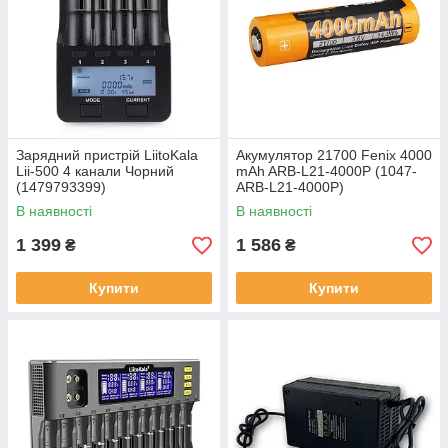
Зарядний пристрій LiitoKala
Акумулятор 21700 Fenix 4000
Lii-500 4 канали Чорний
mAh ARB-L21-4000P (1047-
(1479793399)
ARB-L21-4000P)
В наявності
В наявності
1 399
1 586
₴
₴
Купити
Купити