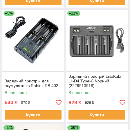
Купити
Купити
–5%
–11%
Зарядний пристрій LiitoKala
Зарядний пристрій для
Lii-D4 Type-C Чорний
акумуляторів Rablex RB 402
(2229913918)
В наявності
В наявності
540
829
₴
₴
570 ₴
929 ₴
Купити
Купити
–5%
–39%