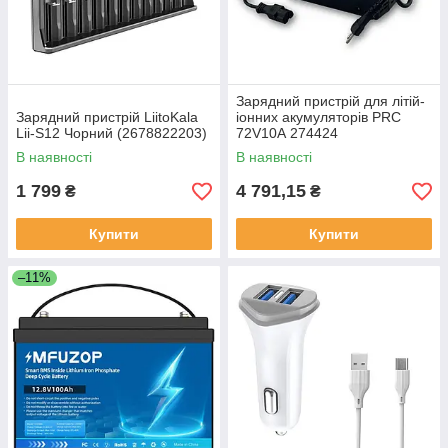
Зарядний пристрій для літій-
Зарядний пристрій LiitoKala
іонних акумуляторів PRC
Lii-S12 Чорний (2678822203)
72V10А 274424
В наявності
В наявності
1 799
4 791,15
₴
₴
Купити
Купити
–11%