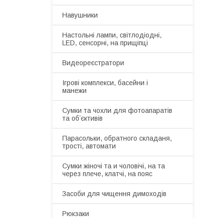
Навушники
Настольні лампи, світлодіодні,
LED, сенсорні, на прищіпці
Видеореєстратори
Ігрові комплекси, басейни і
манежи
Сумки та чохли для фотоапаратів
та обʼєктивів
Парасольки, обратного складаня,
трості, автомати
Сумки жіночі та и чоловічі, на та
через плече, клатчі, на пояс
Засоби для чищення димоходів
Рюкзаки