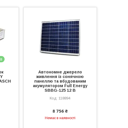
ів
ок
Автономне джерело
AY
живлення із сонячною
 ASCH
панеллю та вбудованим
акумулятором Full Energy
SBBG-125 12 В
118894
8 756 ₴
Немає в наявності