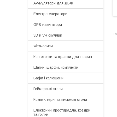
Акумулятори для ДБЖ
Електрогенератори
GPS-навигатори
3D и VR окуляри
Фіто-лампи
Когтеточки та іграшки для тварин
Шапки, шарфи, комплекти
Бафи і капюшони
Геймерські столи
Компьютерні та письмові столи
Електричні простирадла, ковдри
та грілки