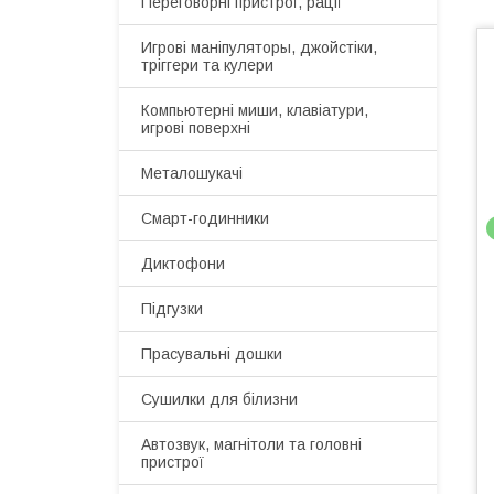
Переговорні пристрої, рації
Игрові маніпуляторы, джойстіки,
тріггери та кулери
Компьютерні миши, клавіатури,
игрові поверхні
Металошукачі
Смарт-годинники
Диктофони
Підгузки
Прасувальні дошки
Сушилки для білизни
Автозвук, магнітоли та головні
пристрої