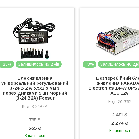
–23%
Залишилось 46 днів
–8%
Залишилось 46 дн
Блок живлення
Безперебійний бл
універсальний регульований
живлення FARAD
3-24 В 2 А 5.5x2.5 мм з
Electronics 144W UPS
перехідниками 9 шт Чорний
ALU 12V
(3-24 В2А) Foxsur
201752
3-24В2А
2 471 ₴
735 ₴
2 274 ₴
565 ₴
В наявності
В наявності