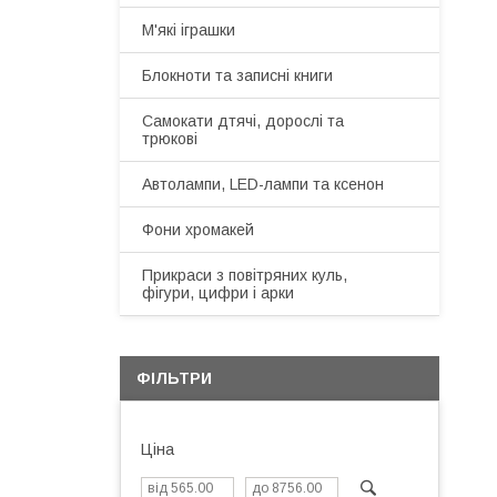
М'які іграшки
Блокноти та записні книги
Самокати дтячі, дорослі та
трюкові
Автолампи, LED-лампи та ксенон
Фони хромакей
Прикраси з повітряних куль,
фігури, цифри і арки
ФІЛЬТРИ
Ціна