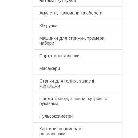
нігтями і кутікулой
Амулети, талісмани тв обереги
3D ручки
Машинки для стрижки, тримери,
набори
Портативні колонки
Масажери
Станки для голіня, запасні
картріджи
Пледи травки, з вовни, хутрові, с
рукавами
Пульсоксиметри
Картини по номерам і
розмальовки