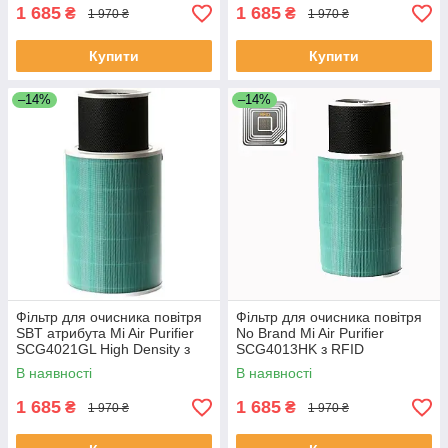
1 685
1 685
₴
₴
1 970 ₴
1 970 ₴
Купити
Купити
–14%
–14%
Фільтр для очисника повітря
Фільтр для очисника повітря
SBT атрибута Mi Air Purifier
No Brand Mi Air Purifier
SCG4021GL High Density з
SCG4013HK з RFID
RFID
В наявності
В наявності
1 685
1 685
₴
₴
1 970 ₴
1 970 ₴