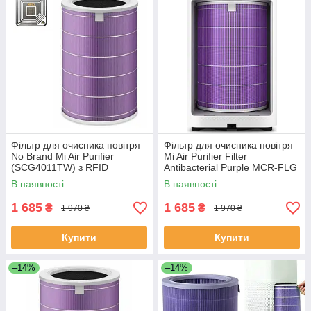
Фільтр для очисника повітря
Фільтр для очисника повітря
No Brand Mi Air Purifier
Mi Air Purifier Filter
(SCG4011TW) з RFID
Antibacterial Purple MCR-FLG
(SCG4011TW) з RFID
В наявності
В наявності
1 685
1 685
₴
₴
1 970 ₴
1 970 ₴
Купити
Купити
–14%
–14%