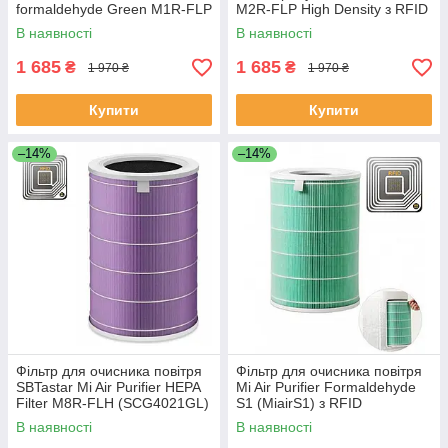
formaldehyde Green M1R-FLP
M2R-FLP High Density з RFID
(SCG4013HK) з RFID
В наявності
В наявності
1 685
1 685
₴
₴
1 970 ₴
1 970 ₴
Купити
Купити
–14%
–14%
Фільтр для очисника повітря
Фільтр для очисника повітря
SBTastar Mi Air Purifier HEPA
Mi Air Purifier Formaldehyde
Filter M8R-FLH (SCG4021GL)
S1 (MiairS1) з RFID
Antibacterial з RFID
В наявності
В наявності