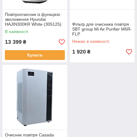
Повітроочисник із функцією
зволоження Hyundai
HAJIN300KR White (305125)
Фільтр для очисника повітря
SBT group Mi Air Purifier M6R-
В наявності
FLP
13 399
Немає в наявності
₴
1 920
₴
Купити
Очисник повітря Casada