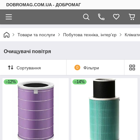
DOBROMAG.COM.UA - ДОБРОМАГ
Товари та послуги
Побутова техніка, інтер'єр
Клімати
Очищувачі повітря
Сортування
0
Фільтри
–12%
–14%