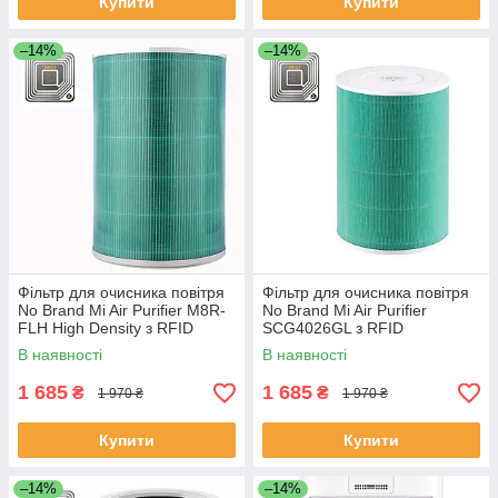
Купити
Купити
–14%
–14%
Фільтр для очисника повітря
Фільтр для очисника повітря
No Brand Mi Air Purifier M8R-
No Brand Mi Air Purifier
FLH High Density з RFID
SCG4026GL з RFID
В наявності
В наявності
1 685
1 685
₴
₴
1 970 ₴
1 970 ₴
Купити
Купити
–14%
–14%