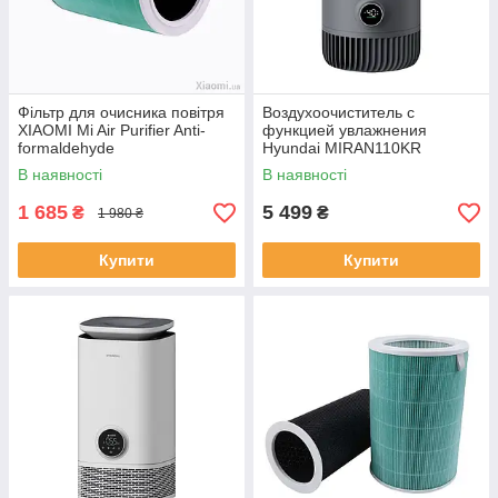
Фільтр для очисника повітря
Воздухоочиститель с
XIAOMI Mi Air Purifier Anti-
функцией увлажнения
formaldehyde
Hyundai MIRAN110KR
(305126)
В наявності
В наявності
1 685
5 499
₴
₴
1 980 ₴
Купити
Купити