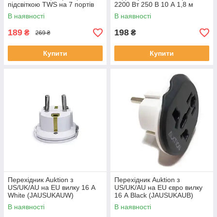
підсвіткою TWS на 7 портів
2200 Вт 250 В 10 А 1,8 м
Білий (SV-831)
В наявності
В наявності
189
198
₴
₴
269 ₴
Купити
Купити
Перехідник Auktion з
Перехідник Auktion з
US/UK/AU на EU вилку 16 А
US/UK/AU на EU євро вилку
White (JAUSUKAUW)
16 А Black (JAUSUKAUB)
В наявності
В наявності