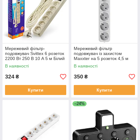
Мережевий фільтр-
Мережевий фільтр
подовжувач Svittex 6 розеток
подовжувач із захистом
2200 Вт 250 В 10 А 5 м Білий
Maxxter на 5 розеток 4,5 м
(SV-863)
В наявності
В наявності
324
350
₴
₴
Купити
Купити
–24%