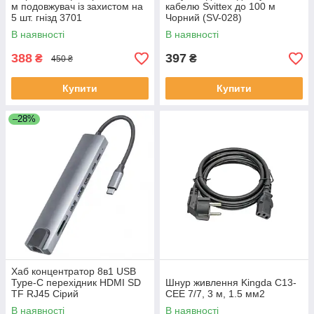
м подовжувач із захистом на
кабелю Svittex до 100 м
5 шт. гнізд 3701
Чорний (SV-028)
В наявності
В наявності
388
397
₴
₴
450 ₴
Купити
Купити
–28%
Хаб концентратор 8в1 USB
Type-C перехідник HDMI SD
Шнур живлення Kingda С13-
TF RJ45 Сірий
CEE 7/7, 3 м, 1.5 мм2
В наявності
В наявності