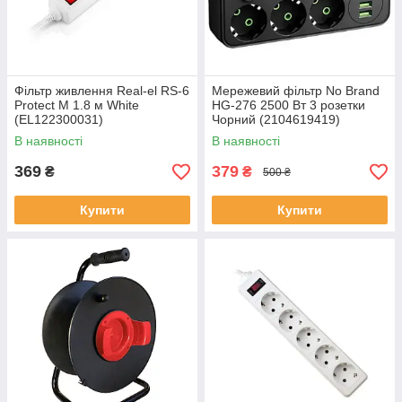
Фільтр живлення Real-el RS-6
Мережевий фільтр No Brand
Protect M 1.8 м White
HG-276 2500 Вт 3 розетки
(EL122300031)
Чорний (2104619419)
В наявності
В наявності
369
379
₴
₴
500 ₴
Купити
Купити