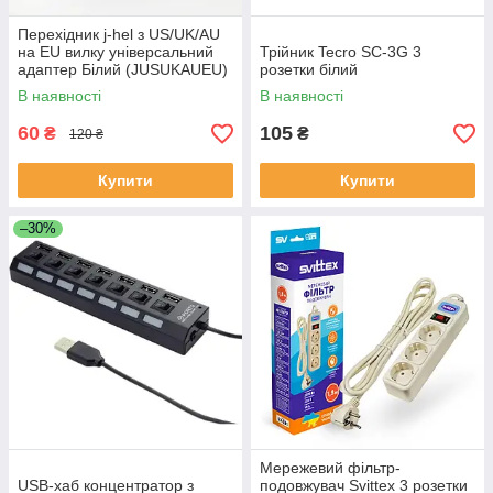
Перехідник j-hel з US/UK/AU
на EU вилку універсальний
Трійник Tecro SC-3G 3
адаптер Білий (JUSUKAUEU)
розетки білий
В наявності
В наявності
60
105
₴
₴
120 ₴
Купити
Купити
–30%
Мережевий фільтр-
USB-хаб концентратор з
подовжувач Svittex 3 розетки