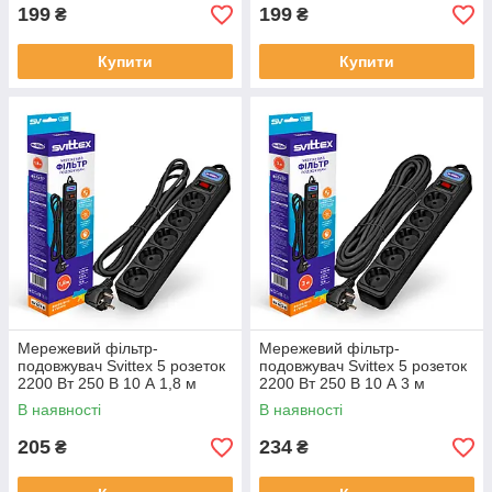
199
199
₴
₴
Купити
Купити
Мережевий фільтр-
Мережевий фільтр-
подовжувач Svittex 5 розеток
подовжувач Svittex 5 розеток
2200 Вт 250 В 10 А 1,8 м
2200 Вт 250 В 10 А 3 м
Чорний (SV-001-В)
Чорний (SV-002-В)
В наявності
В наявності
205
234
₴
₴