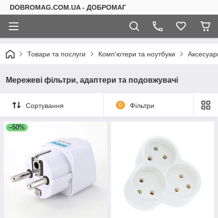
DOBROMAG.COM.UA - ДОБРОМАГ
Товари та послуги
Комп'ютери та ноутбуки
Аксесуар
Мережеві фільтри, адаптери та подовжувачі
Сортування
0
Фільтри
–50%