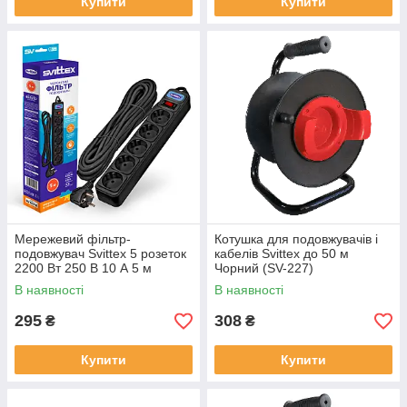
Купити
Купити
Мережевий фільтр-
Котушка для подовжувачів і
подовжувач Svittex 5 розеток
кабелів Svittex до 50 м
2200 Вт 250 В 10 А 5 м
Чорний (SV-227)
Чорний (SV-003-В)
В наявності
В наявності
295
308
₴
₴
Купити
Купити