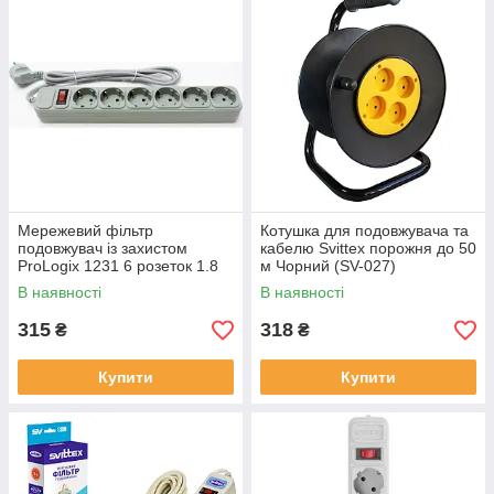
Мережевий фільтр
Котушка для подовжувача та
подовжувач із захистом
кабелю Svittex порожня до 50
ProLogix 1231 6 розеток 1.8
м Чорний (SV-027)
метра Сірий
В наявності
В наявності
315
318
₴
₴
Купити
Купити