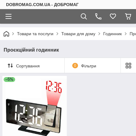
DOBROMAG.COM.UA - ДОБРОМАГ
Товари та послуги
Товари для дому
Годинник
Пр
Проєкційний годинник
Сортування
0
Фільтри
–5%