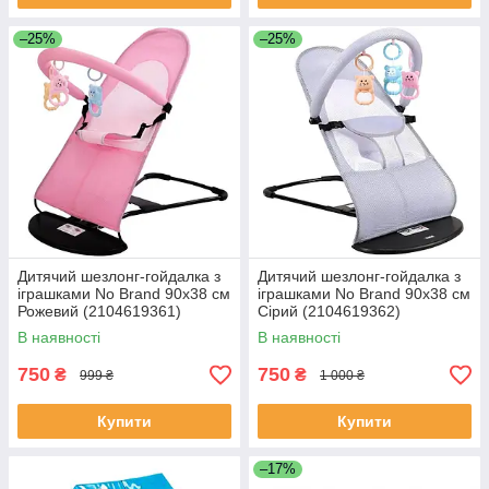
–25%
–25%
Дитячий шезлонг-гойдалка з
Дитячий шезлонг-гойдалка з
іграшками No Brand 90x38 см
іграшками No Brand 90x38 см
Рожевий (2104619361)
Сірий (2104619362)
В наявності
В наявності
750
750
₴
₴
999 ₴
1 000 ₴
Купити
Купити
–17%