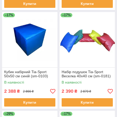
Купити
Купити
–17%
–17%
Кубик набірний Tia-Sport
Набір подушок Tia-Sport
50х50 см синій (sm-0103)
Веселка 40х40 см (sm-0181)
В наявності
В наявності
2 388
2 390
₴
₴
2 866 ₴
2 870 ₴
Купити
Купити
–29%
–17%