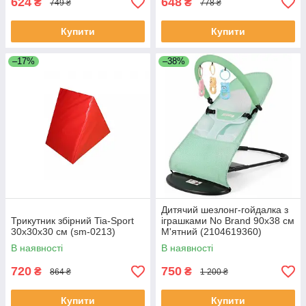
624
648
₴
₴
749 ₴
778 ₴
Купити
Купити
–17%
–38%
Дитячий шезлонг-гойдалка з
Трикутник збірний Tia-Sport
іграшками No Brand 90x38 см
30х30х30 см (sm-0213)
М'ятний (2104619360)
В наявності
В наявності
720
750
₴
₴
864 ₴
1 200 ₴
Купити
Купити