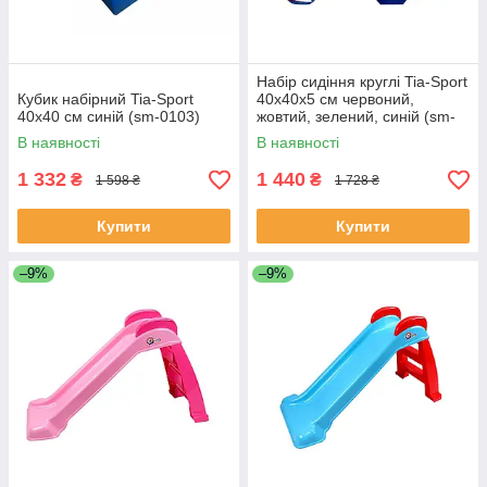
Набір сидіння круглі Tia-Sport
Кубик набірний Tia-Sport
40х40х5 см червоний,
40х40 см синій (sm-0103)
жовтий, зелений, синій (sm-
0184)
В наявності
В наявності
1 332
1 440
₴
₴
1 598 ₴
1 728 ₴
Купити
Купити
–9%
–9%