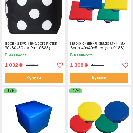
Ігровий куб Tia-Sport Кістки
Набір сидіння квадратні Tia-
30х30х30 см (sm-0388)
Sport 40х40х5 см (sm-0183)
В наявності
В наявності
1 032
1 308
₴
₴
1 238 ₴
1 570 ₴
Купити
Купити
–17%
–17%