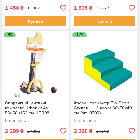
1 450
1 896
₴
₴
1 600 ₴
2 275 ₴
Купити
Купити
–8%
–17%
Спортивний дитячий
Ігровий тренажер Tia-Sport
комплекс Urbankit 4в1
Ступені — 3 кроки 60х50х40
56×50×152 см HFR98
см (sm-0509)
В наявності
В наявності
2 299
2 328
₴
₴
2 499 ₴
2 794 ₴