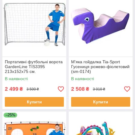
Портативні футбольні ворота
М'яка гойдалка Tia-Sport
GardenLine TIS3395
Гусениця рожево-фіолетовий
213х152х75 см.
(sm-0174)
В наявності
В наявності
2 499
2 508
₴
₴
3 500 ₴
3 010 ₴
Купити
Купити
–25%