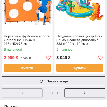
Портативні футбольні ворота
Надувний ігровий центр Intex
GardenLine TIS3401
57135 Планета динозаврів
213х152х75 см.
333 х 229 х 112 см з
фонтаном надувним кільцем
В наявності
В наявності
2 999
3 049
₴
₴
4 000 ₴
Купити
Купити
Показати ще
1
/ 10
Про нас