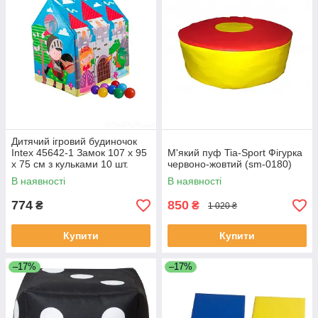
Дитячий ігровий будиночок
Intex 45642-1 Замок 107 х 95
М'який пуф Tia-Sport Фігурка
х 75 см з кульками 10 шт.
червоно-жовтий (sm-0180)
В наявності
В наявності
774
850
₴
₴
1 020 ₴
Купити
Купити
–17%
–17%