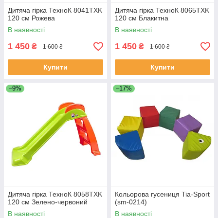
Дитяча гірка ТехноК 8041TXK
Дитяча гірка ТехноК 8065TXK
120 см Рожева
120 см Блакитна
В наявності
В наявності
1 450
1 450
₴
₴
1 600 ₴
1 600 ₴
Купити
Купити
–9%
–17%
Дитяча гірка ТехноК 8058TXK
Кольорова гусениця Tia-Sport
120 см Зелено-червоний
(sm-0214)
В наявності
В наявності