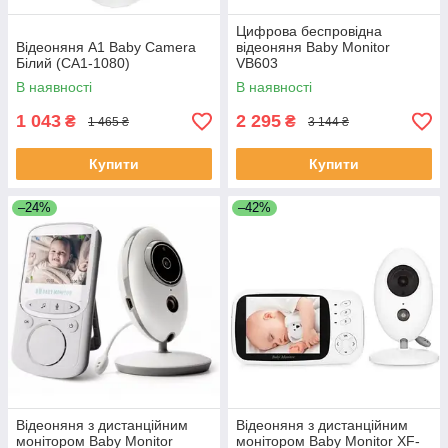
Цифрова беспровідна
Відеоняня A1 Baby Camera
відеоняня Baby Monitor
Білий (CA1-1080)
VB603
В наявності
В наявності
1 043
2 295
₴
₴
1 465 ₴
3 144 ₴
Купити
Купити
–24%
–42%
Відеоняня з дистанційним
Відеоняня з дистанційним
монітором Baby Monitor
монітором Baby Monitor XF-