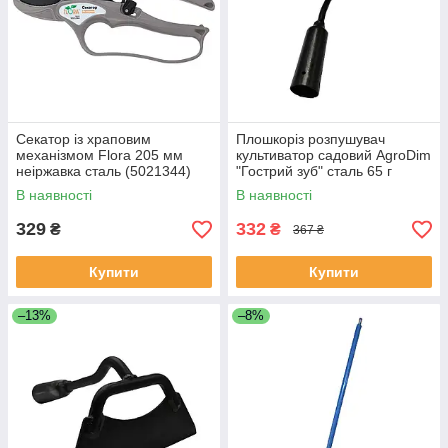
Секатор із храповим
Плошкоріз розпушувач
механізмом Flora 205 мм
культиватор садовий AgroDim
неіржавка сталь (5021344)
"Гострий зуб" сталь 65 г
В наявності
В наявності
329
332
₴
₴
367 ₴
Купити
Купити
–13%
–8%