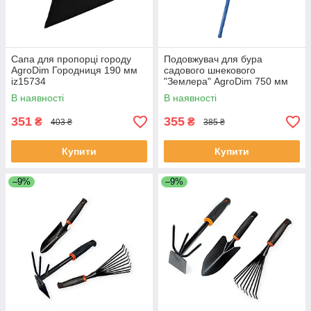
Сапа для пропорці городу
Подовжувач для бура
AgroDim Городниця 190 мм
садового шнекового
iz15734
"Землера" AgroDim 750 мм
сталь 65 г
В наявності
В наявності
351
355
₴
₴
403 ₴
385 ₴
Купити
Купити
–9%
–9%