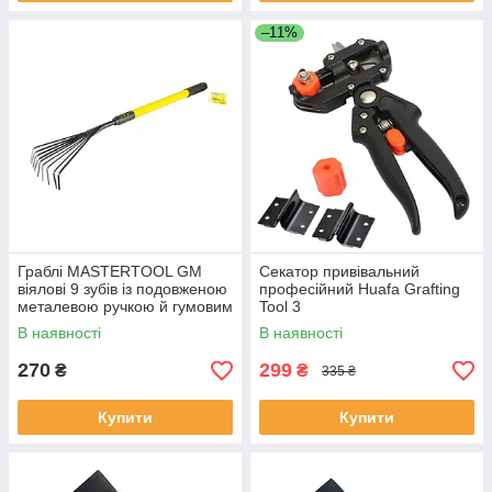
–11%
Граблі MASTERTOOL GM
Секатор привівальний
віялові 9 зубів із подовженою
професійний Huafa Grafting
металевою ручкою й гумовим
Tool 3
покриттям 510х160 мм
В наявності
В наявності
270
299
₴
₴
335 ₴
Купити
Купити