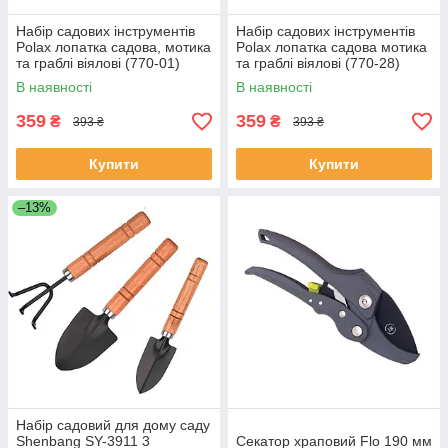
Набір садових інструментів
Набір садових інструментів
Polax лопатка садова, мотика
Polax лопатка садова мотика
та граблі віялові (770-01)
та граблі віялові (770-28)
В наявності
В наявності
359
359
₴
₴
393 ₴
393 ₴
Купити
Купити
–13%
Набір садовий для дому саду
Shenbang SY-3911 3
Секатор храповий Flo 190 мм