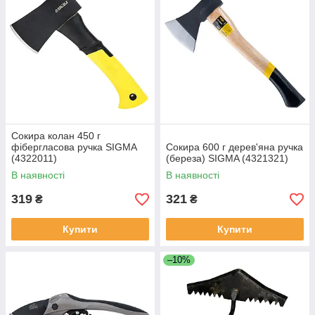
Сокира колан 450 г
фібергласова ручка SIGMA
Сокира 600 г дерев'яна ручка
(4322011)
(береза) SIGMA (4321321)
В наявності
В наявності
319
321
₴
₴
Купити
Купити
–10%