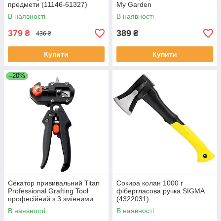
предмети (11146-61327)
My Garden
В наявності
В наявності
379
389
₴
₴
436 ₴
Купити
Купити
–20%
Секатор прививальний Titan
Сокира колан 1000 г
Professional Grafting Tool
фібергласова ручка SIGMA
професійний з 3 змінними
(4322031)
ножами Чорний (GRFTOL-
В наявності
В наявності
BLK-0179)