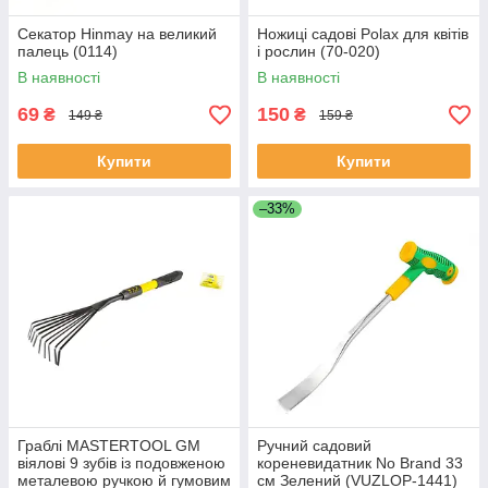
Секатор Hinmay на великий
Ножиці садові Polax для квітів
палець (0114)
і рослин (70-020)
В наявності
В наявності
69
150
₴
₴
149 ₴
159 ₴
Купити
Купити
–33%
Граблі MASTERTOOL GM
Ручний садовий
віялові 9 зубів із подовженою
кореневидатник No Brand 33
металевою ручкою й гумовим
см Зелений (VUZLOP-1441)