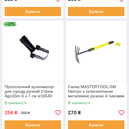
Купити
Купити
–12%
Прополочний культиватор
Сапка MASTERTOOL GM
для городу ручний Стриж
Нептун з телескопічною
AgroDim 6 х 7 см iz16540
металевою ручкою й гумовим
покриттям 630-910х190 мм
В наявності
В наявності
256
270
₴
₴
292 ₴
Купити
Купити