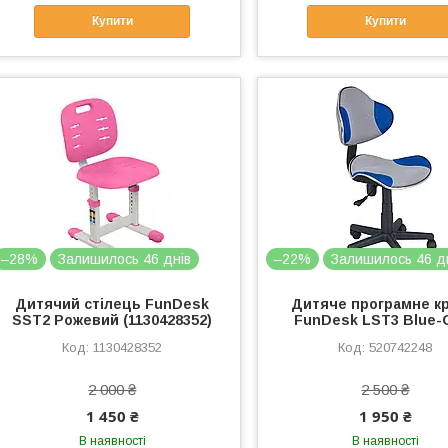
Купити
Купити
–28%
Залишилось 46 днів
–22%
Залишилось 46 д
Дитячий стілець FunDesk
Дитяче програмне кр
SST2 Рожевий (1130428352)
FunDesk LST3 Blue-
1130428352
520742248
2 000 ₴
2 500 ₴
1 450 ₴
1 950 ₴
В наявності
В наявності