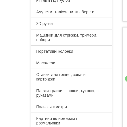
нігтями і кутікулой
Амулети, талісмани тв обереги
3D ручки
Машинки для стрижки, тримери,
набори
Портативні колонки
Масажери
Станки для голіня, запасні
картріджи
Пледи травки, з вовни, хутрові, с
рукавами
Пульсоксиметри
Картини по номерам і
розмальовки