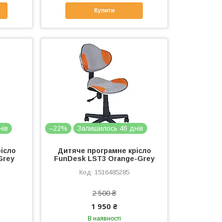
Купити
нів
–22%
Залишилось 46 днів
ісло
Дитяче програмне крісло
Grey
FunDesk LST3 Orange-Grey
1516485285
2 500 ₴
1 950 ₴
В наявності