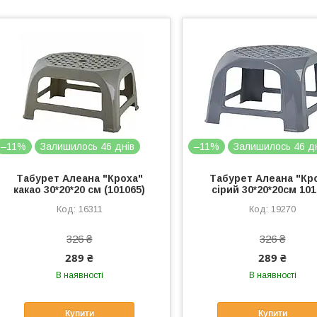
–11%
Залишилось 46 днів
–11%
Залишилось 46 д
Табурет Алеана "Кроха"
Табурет Алеана "Кр
какао 30*20*20 см (101065)
сірий 30*20*20см 10
16311
19270
326 ₴
326 ₴
289 ₴
289 ₴
В наявності
В наявності
Купити
Купити