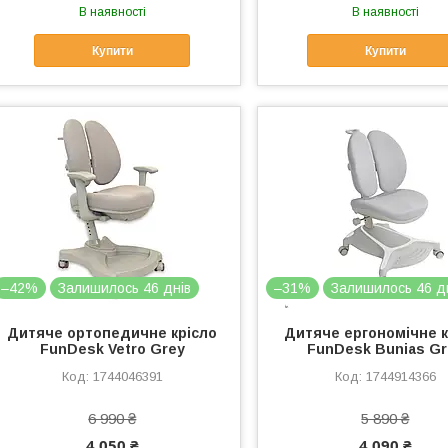
В наявності
В наявності
Купити
Купити
–42%
Залишилось 46 днів
–31%
Залишилось 46 д
Дитяче ортопедичне крісло
Дитяче ергономічне к
FunDesk Vetro Grey
FunDesk Bunias Gr
1744046391
1744914366
6 990 ₴
5 890 ₴
4 050 ₴
4 090 ₴