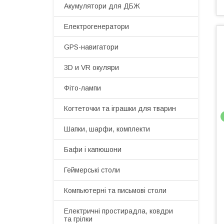
Акумулятори для ДБЖ
Електрогенератори
GPS-навигатори
3D и VR окуляри
Фіто-лампи
Когтеточки та іграшки для тварин
Шапки, шарфи, комплекти
Бафи і капюшони
Геймерські столи
Компьютерні та письмові столи
Електричні простирадла, ковдри
та грілки