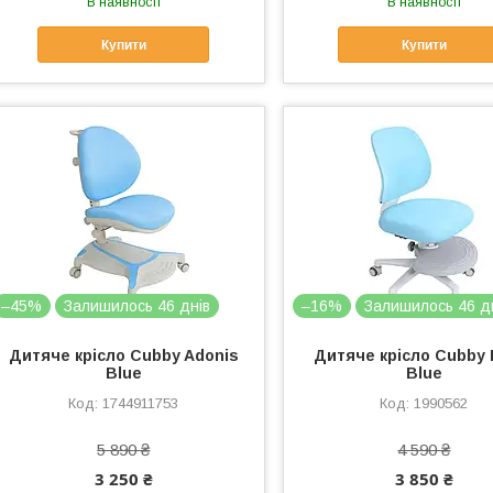
В наявності
В наявності
Купити
Купити
–45%
Залишилось 46 днів
–16%
Залишилось 46 д
Дитяче крісло Cubby Adonis
Дитяче крісло Cubby 
Blue
Blue
1744911753
1990562
5 890 ₴
4 590 ₴
3 250 ₴
3 850 ₴