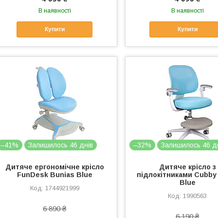
В наявності
В наявності
Купити
Купити
–41%
Залишилось 46 днів
–32%
Залишилось 46 д
Дитяче ергономічне крісло
Дитяче крісло з
FunDesk Bunias Blue
підлокітниками Cubby
Blue
1744921999
1990563
6 890 ₴
6 190 ₴