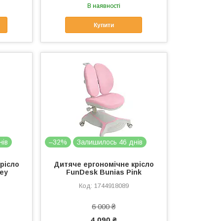
В наявності
Купити
нів
–32%
Залишилось 46 днів
рісло
Дитяче ергономічне крісло
ey
FunDesk Bunias Pink
1744918089
6 000 ₴
4 090 ₴