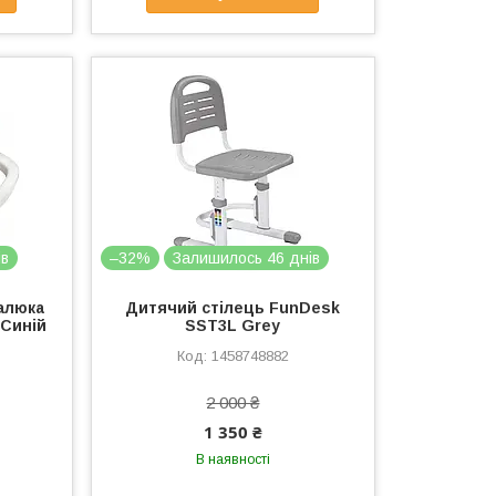
ів
–32%
Залишилось 46 днів
алюка
Дитячий стілець FunDesk
 Синій
SST3L Grey
1458748882
2 000 ₴
1 350 ₴
В наявності