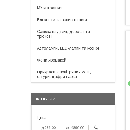
М'які іграшки
Блокноти та записні книги
Самокати дтячі, дорослі та
трюкові
Автолампи, LED-лампи та ксенон
Фони хромакей
Прикраси з повітряних куль,
фігури, цифри і арки
ФІЛЬТРИ
Ціна