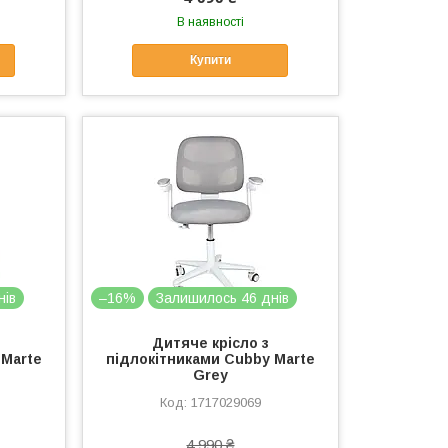
В наявності
Купити
нів
–16%
Залишилось 46 днів
Дитяче крісло з
 Marte
підлокітниками Cubby Marte
Grey
1717029069
4 990 ₴