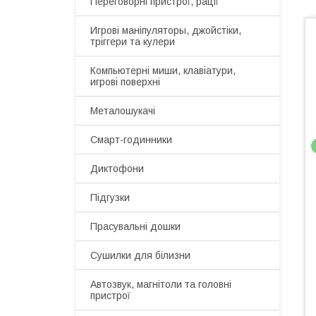
Переговорні пристрої, рації
Игрові маніпуляторы, джойстіки,
тріггери та кулери
Компьютерні миши, клавіатури,
игрові поверхні
Металошукачі
Смарт-годинники
Диктофони
Підгузки
Прасувальні дошки
Сушилки для білизни
Автозвук, магнітоли та головні
пристрої