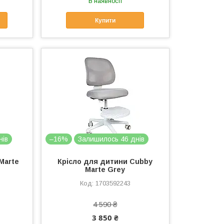
В наявності
Купити
нів
–16%
Залишилось 46 днів
Marte
Крісло для дитини Cubby
Marte Grey
1703592243
4 590 ₴
3 850 ₴