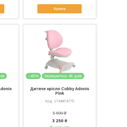
Купити
нів
–45%
Залишилось 46 днів
Adonis
Дитяче крісло Cubby Adonis
Pink
1744874775
5 890 ₴
3 250 ₴