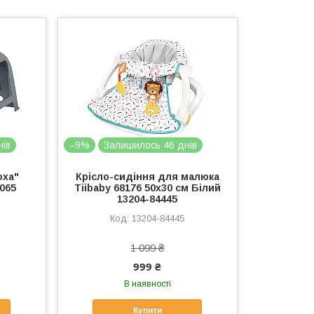
нів
–9%
Залишилось 46 днів
оха"
Крісло-сидіння для малюка
1065
Tiibaby 68176 50х30 см Білий
13204-84445
13204-84445
1 099 ₴
999 ₴
В наявності
Купити