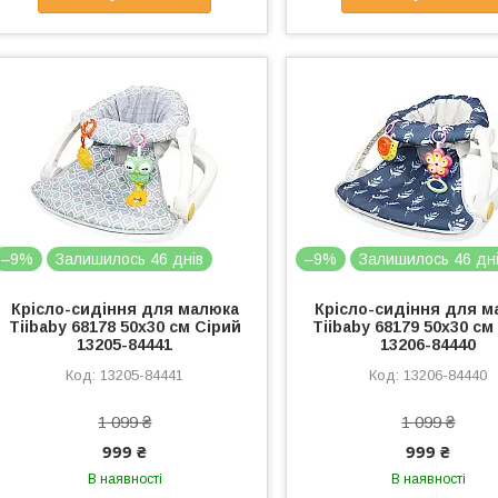
–9%
Залишилось 46 днів
–9%
Залишилось 46 дн
Крісло-сидіння для малюка
Крісло-сидіння для м
Tiibaby 68178 50х30 см Сірий
Tiibaby 68179 50х30 см
13205-84441
13206-84440
13205-84441
13206-84440
1 099 ₴
1 099 ₴
999 ₴
999 ₴
В наявності
В наявності