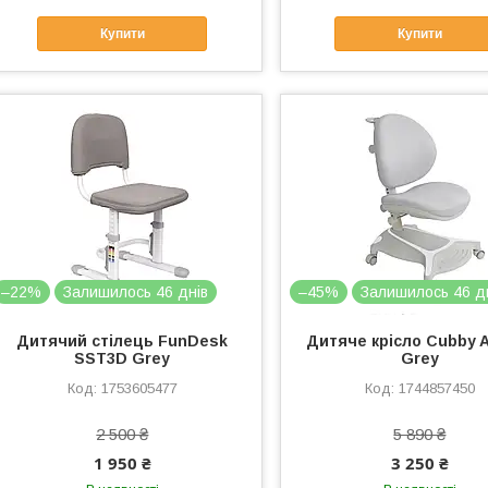
Купити
Купити
–22%
Залишилось 46 днів
–45%
Залишилось 46 д
Дитячий стілець FunDesk
Дитяче крісло Cubby 
SST3D Grey
Grey
1753605477
1744857450
2 500 ₴
5 890 ₴
1 950 ₴
3 250 ₴