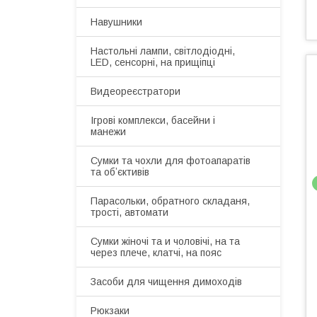
Навушники
Настольні лампи, світлодіодні,
LED, сенсорні, на прищіпці
Видеореєстратори
Ігрові комплекси, басейни і
манежи
Сумки та чохли для фотоапаратів
та обʼєктивів
Парасольки, обратного складаня,
трості, автомати
Сумки жіночі та и чоловічі, на та
через плече, клатчі, на пояс
Засоби для чищення димоходів
Рюкзаки