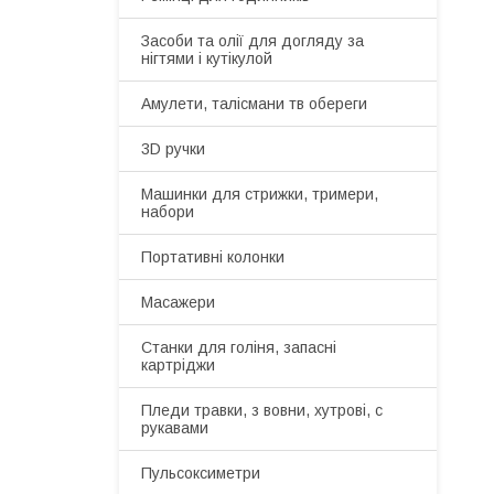
Засоби та олії для догляду за
нігтями і кутікулой
Амулети, талісмани тв обереги
3D ручки
Машинки для стрижки, тримери,
набори
Портативні колонки
Масажери
Станки для голіня, запасні
картріджи
Пледи травки, з вовни, хутрові, с
рукавами
Пульсоксиметри