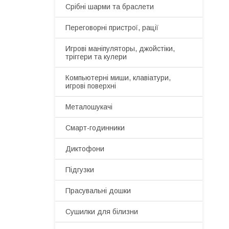
Срібні шарми та браслети
Переговорні пристрої, рації
Игрові маніпуляторы, джойстіки,
тріггери та кулери
Компьютерні миши, клавіатури,
игрові поверхні
Металошукачі
Смарт-годинники
Диктофони
Підгузки
Прасувальні дошки
Сушилки для білизни