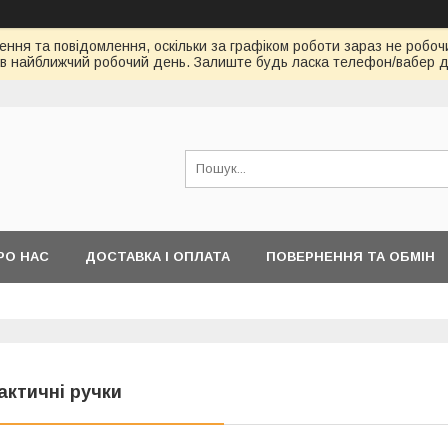
ння та повідомлення, оскільки за графіком роботи зараз не робоч
в найближчий робочий день. Залиште будь ласка телефон/вабер д
РО НАС
ДОСТАВКА І ОПЛАТА
ПОВЕРНЕННЯ ТА ОБМІН
актичні ручки