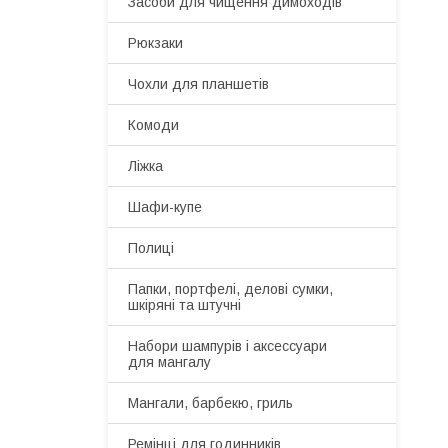
Засоби для чищення димоходів
Рюкзаки
Чохли для планшетів
Комоди
Ліжка
Шафи-купе
Полиці
Папки, портфелі, делові сумки,
шкіряні та штучні
Набори шампурів і аксессуари
для мангалу
Мангали, барбекю, гриль
Ремінці для годинників