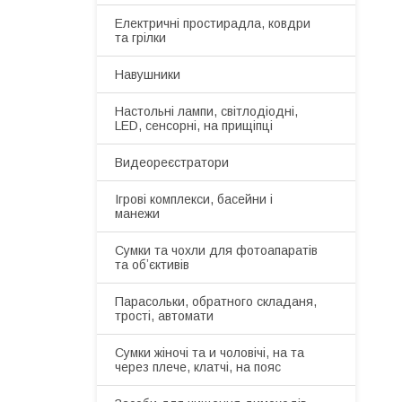
Електричні простирадла, ковдри
та грілки
Навушники
Настольні лампи, світлодіодні,
LED, сенсорні, на прищіпці
Видеореєстратори
Ігрові комплекси, басейни і
манежи
Сумки та чохли для фотоапаратів
та обʼєктивів
Парасольки, обратного складаня,
трості, автомати
Сумки жіночі та и чоловічі, на та
через плече, клатчі, на пояс