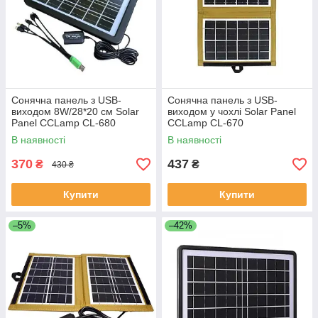
Сонячна панель з USB-
Сонячна панель з USB-
виходом 8W/28*20 см Solar
виходом у чохлі Solar Panel
Panel CCLamp CL-680
CCLamp CL-670
В наявності
В наявності
370
437
₴
₴
430 ₴
Купити
Купити
–5%
–42%