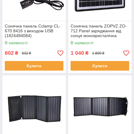
Сонячна панель Cclamp CL-
Сонячна панель ZOPVZ ZO-
670 8416 з виходом USB
712 Panel заряджання від
(1824484084)
сонця монокристалічна
панель 25*37*2.5 см 6W
В наявності
В наявності
602
1 040
₴
₴
632 ₴
1 800 ₴
Купити
Купити