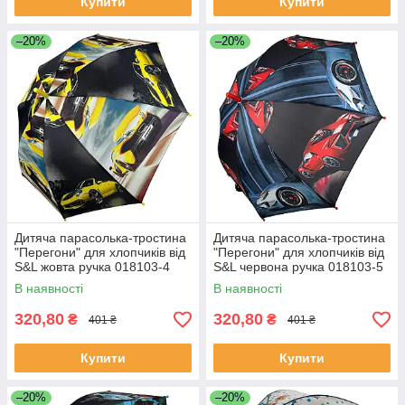
Купити
Купити
–20%
–20%
Дитяча парасолька-тростина
Дитяча парасолька-тростина
"Перегони" для хлопчиків від
"Перегони" для хлопчиків від
S&L жовта ручка 018103-4
S&L червона ручка 018103-5
В наявності
В наявності
320,80
320,80
₴
₴
401 ₴
401 ₴
Купити
Купити
–20%
–20%