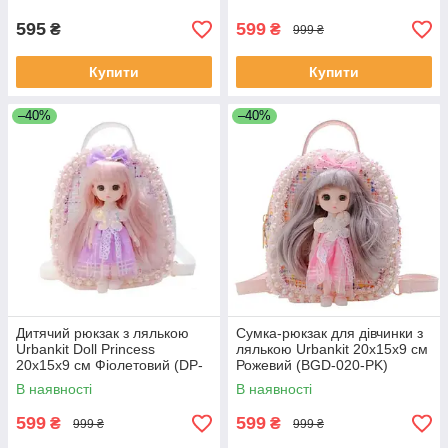
595
599
₴
₴
999 ₴
Купити
Купити
–40%
–40%
Дитячий рюкзак з лялькою
Сумка-рюкзак для дівчинки з
Urbankit Doll Princess
лялькою Urbankit 20x15x9 см
20x15x9 см Фіолетовий (DP-
Рожевий (BGD-020-PK)
020-VL)
В наявності
В наявності
599
599
₴
₴
999 ₴
999 ₴