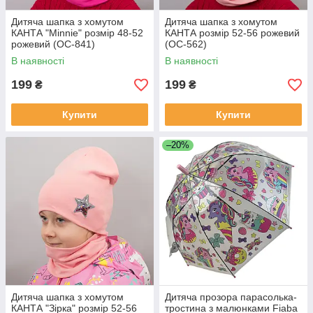
Дитяча шапка з хомутом
Дитяча шапка з хомутом
КАНТА "Minnie" розмір 48-52
КАНТА розмір 52-56 рожевий
рожевий (OC-841)
(OC-562)
В наявності
В наявності
199
199
₴
₴
Купити
Купити
–20%
Дитяча шапка з хомутом
Дитяча прозора парасолька-
КАНТА "Зірка" розмір 52-56
тростина з малюнками Fiaba