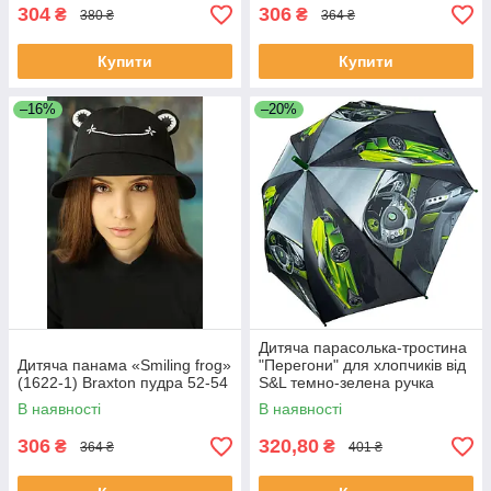
304
306
₴
₴
380 ₴
364 ₴
Купити
Купити
–16%
–20%
Дитяча парасолька-тростина
Дитяча панама «Smiling frog»
"Перегони" для хлопчиків від
(1622-1) Braxton пудра 52-54
S&L темно-зелена ручка
018103-1
В наявності
В наявності
306
320,80
₴
₴
364 ₴
401 ₴