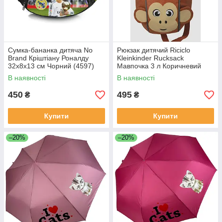
Сумка-бананка дитяча No
Рюкзак дитячий Riciclo
Brand Кріштіану Роналду
Kleinkinder Rucksack
32x8x13 см Чорний (4597)
Мавпочка 3 л Коричневий
(4061463910530)
В наявності
В наявності
450
495
₴
₴
Купити
Купити
–20%
–20%