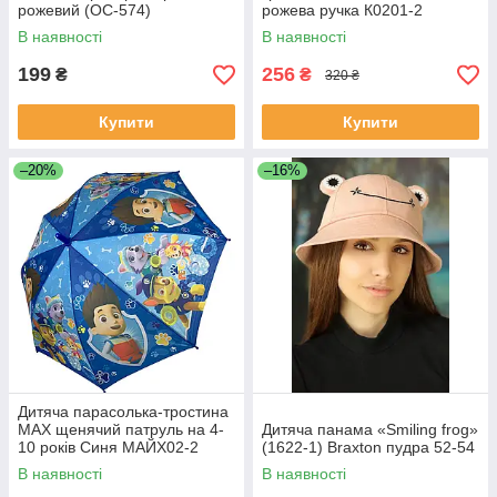
рожевий (OC-574)
рожева ручка К0201-2
В наявності
В наявності
199
256
₴
₴
320 ₴
Купити
Купити
–20%
–16%
Дитяча парасолька-тростина
MАХ щенячий патруль на 4-
Дитяча панама «Smiling frog»
10 років Синя МАЙХ02-2
(1622-1) Braxton пудра 52-54
В наявності
В наявності