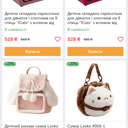
Дитяча складана парасолька
Дитяча складана парасолька
для дівчаток і хлопчиків на 8
для дівчаток і хлопчиків на 8
спиць "ICats" з котиком від
спиць "ICats" з котиком від
Toprain ніжно-рожева 02089-
Toprain яскраво-рожева
В наявності
В наявності
8
02089-5
528
528
₴
₴
660 ₴
660 ₴
Купити
Купити
–23%
–23%
Дитячий рюкзак-сумка Lesko
Сумка Lesko #068-1