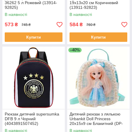
36262 5 л Рожевий (13914-
19х13х20 см Коричневий
92825)
(13911-92823)
В наявності
В наявності
573
584
₴
₴
745 ₴
760 ₴
Купити
Купити
–40%
Рюкзак дитячий supersumka
Дитячий рюкзак з лялькою
DFB 9 л Чорний
Urbankit Doll Princess
(4043891507452)
20x15x9 см Блакитний (DP-
020-BL)
В наявності
В наявності