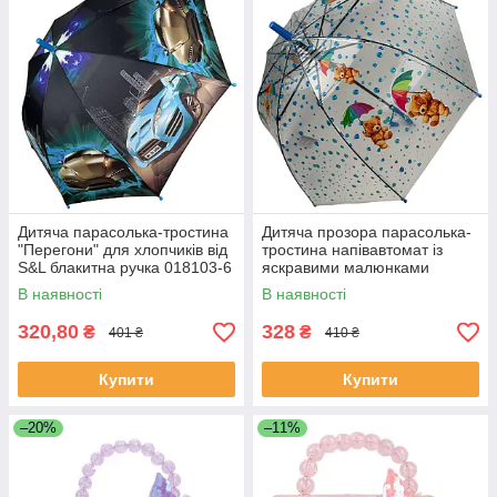
Дитяча парасолька-тростина
Дитяча прозора парасолька-
"Перегони" для хлопчиків від
тростина напівавтомат із
S&L блакитна ручка 018103-6
яскравими малюнками
ведмедиків від Rain Proof із
В наявності
В наявності
синьою ручкою 0272-3
320,80
328
₴
₴
401 ₴
410 ₴
Купити
Купити
–20%
–11%