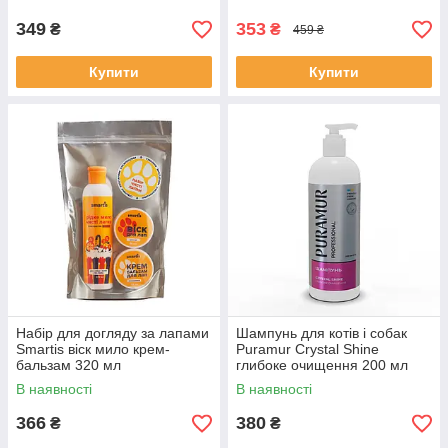
349
353
₴
₴
459 ₴
Купити
Купити
Набір для догляду за лапами
Шампунь для котів і собак
Smartis віск мило крем-
Puramur Crystal Shine
бальзам 320 мл
глибоке очищення 200 мл
(PR243493)
В наявності
В наявності
366
380
₴
₴