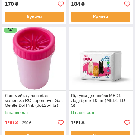
170
184
₴
₴
Купити
Купити
–34%
Лапомийка для собак
Підгузки для собак MED1
маленька RC Lapomover Soft
Леді Дог S 10 шт (MED1-LD-
Gentle Bol Pink (do125-hbr)
S)
В наявності
В наявності
190
199
₴
₴
290 ₴