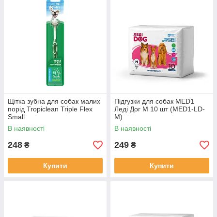
Щітка зубна для собак малих
Підгузки для собак MED1
порід Tropiclean Triple Flex
Леді Дог M 10 шт (MED1-LD-
Small
M)
В наявності
В наявності
248
249
₴
₴
Купити
Купити