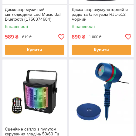
Дискошар музичний
Диско шар акумуляторний із
світлодіодний Led Music Ball
радіо та блютузом RJL-512
Bluetooth (1756374684)
Чорний
В наявності
В наявності
589
890
₴
₴
619 ₴
1 000 ₴
Купити
Купити
Сценічне світло з пультом
керування гладінь 50/60 Гц