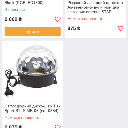
Black (RGBLED1800)
Різдвяний лазерний проєктор
As-seen-on-tv вуличний для
В наявності
світлових ефектів STAR
SHOWER
2 000
Немає в наявності
₴
875
₴
Купити
Світлодіодний диско-шар Tia-
Sport STLS MB-06 (sm-0584)
Немає в наявності
2 875
₴