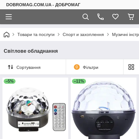
DOBROMAG.COM.UA - ДОБРОМАГ
Товари та послуги
Спорт и захоплення
Музичні інст
Світлове обладнання
Сортування
0
Фільтри
–5%
–11%