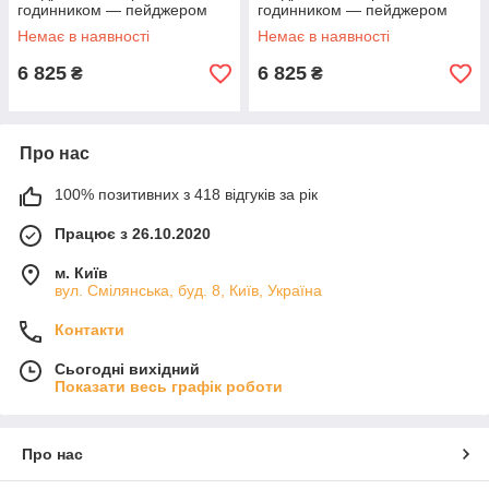
годинником — пейджером
годинником — пейджером
Retekess TD108 + 5 чорних
Retekess TD109 + 5 червоних
Немає в наявності
Немає в наявності
кнопок (з кнопкою)
кнопок (з
6 825
6 825
₴
₴
Про нас
100% позитивних з 418 відгуків за рік
Працює з 26.10.2020
м. Київ
вул. Смілянська, буд. 8, Київ, Україна
Контакти
Сьогодні вихідний
Показати весь графік роботи
Про нас