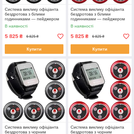
Система виклику офіціанта
Система виклику офіціанта
бездротова з білими
бездротова з білими
годинниками — пейджером
годинниками — пейджером
Retekess TD108 + 5 чорних
Retekess TD109 + 5 червоних
В наявності
В наявності
кнопок (з кнопкою)
кнопок (з кнопкою)
5 825
5 825
₴
₴
6 825 ₴
6 825 ₴
Купити
Купити
Система виклику офіціанта
Система виклику офіціанта
бездротова з чорним
бездротова з чорним