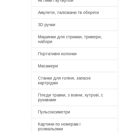
нігтями і кутікулой
Амулети, талісмани тв обереги
3D ручки
Машинки для стрижки, тримери,
набори
Портативні колонки
Масажери
Станки для голіня, запасні
картріджи
Пледи травки, з вовни, хутрові, с
рукавами
Пульсоксиметри
Картини по номерам і
розмальовки