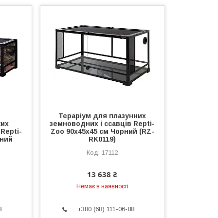
Тераріум для плазунних
ких
земноводних і ссавців Repti-
Repti-
Zoo 90x45x45 см Чорний (RZ-
рний
RK0119)
17112
13 638 ₴
Немає в наявності
8
+380 (68) 111-06-88