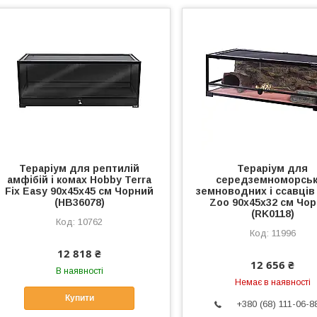
Тераріум для рептилій
Тераріум для
амфібій і комах Hobby Terra
середземноморсь
Fix Easy 90x45x45 см Чорний
земноводних і ссавців 
(HB36078)
Zoo 90x45x32 см Чо
(RK0118)
10762
11996
12 818 ₴
12 656 ₴
В наявності
Немає в наявності
Купити
+380 (68) 111-06-8