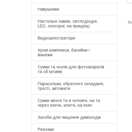
Навушники
Настольні лампи, світлодіодні,
LED, сенсорні, на прищіпці
Видеореєстратори
Ігрові комплекси, басейни і
манежи
Сумки та чохли для фотоапаратів
та обʼєктивів
Парасольки, обратного складаня,
трості, автомати
Сумки жіночі та и чоловічі, на та
через плече, клатчі, на пояс
Засоби для чищення димоходів
Рюкзаки