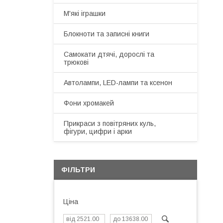
М'які іграшки
Блокноти та записні книги
Самокати дтячі, дорослі та
трюкові
Автолампи, LED-лампи та ксенон
Фони хромакей
Прикраси з повітряних куль,
фігури, цифри і арки
ФІЛЬТРИ
Ціна