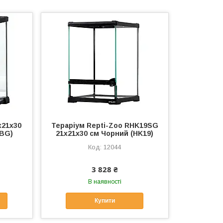
x21x30
Тераріум Repti-Zoo RHK19SG
3BG)
21x21x30 см Чорний (HK19)
12044
3 828 ₴
В наявності
Купити