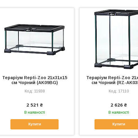
Тераріум Repti-Zoo 21x31x15
Тераріум Repti-Zoo 21
см Чорний (AK09BG)
см Чорний (RZ-AK0
11938
17110
2 521 ₴
2 626 ₴
В наявності
В наявності
Купити
Купити