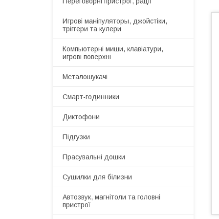
Переговорні пристрої, рації
Игрові маніпуляторы, джойстіки,
тріггери та кулери
Компьютерні миши, клавіатури,
игрові поверхні
Металошукачі
Смарт-годинники
Диктофони
Підгузки
Прасувальні дошки
Сушилки для білизни
Автозвук, магнітоли та головні
пристрої