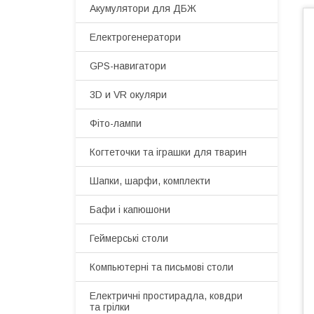
Акумулятори для ДБЖ
Електрогенератори
GPS-навигатори
3D и VR окуляри
Фіто-лампи
Когтеточки та іграшки для тварин
Шапки, шарфи, комплекти
Бафи і капюшони
Геймерські столи
Компьютерні та письмові столи
Електричні простирадла, ковдри
та грілки