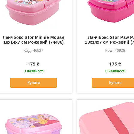
Ланчбокс Stor Minnie Mouse
Ланчбокс Stor Paw Pa
18x14x7 см Рожевий (74438)
18x14x7 см Рожевий (7
46927
46928
175 ₴
175 ₴
В наявності
В наявності
Купити
Купити