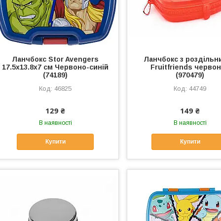
Ланчбокс Stor Avengers
Ланчбокс з роздільн
17.5x13.8x7 см Червоно-синій
Fruitfriends черво
(74189)
(970479)
46825
44749
129 ₴
149 ₴
В наявності
В наявності
Купити
Купити