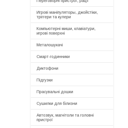
Переговорні пристрої, рації
Игрові маніпуляторы, джойстіки,
тріггери та кулери
Компьютерні миши, клавіатури,
игрові поверхні
Металошукачі
Смарт-годинники
Диктофони
Підгузки
Прасувальні дошки
Сушилки для білизни
Автозвук, магнітоли та головні
пристрої