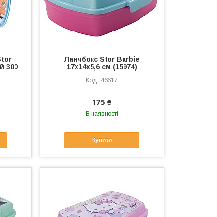
tor
Ланчбокс Stor Barbie
й 300
17x14x5,6 см (15974)
46617
175 ₴
В наявності
Купити