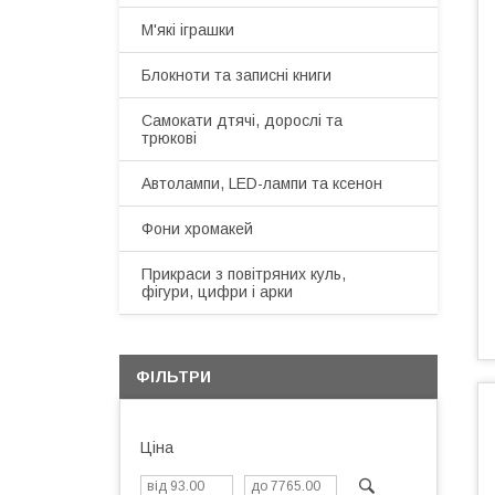
М'які іграшки
Блокноти та записні книги
Самокати дтячі, дорослі та
трюкові
Автолампи, LED-лампи та ксенон
Фони хромакей
Прикраси з повітряних куль,
фігури, цифри і арки
ФІЛЬТРИ
Ціна