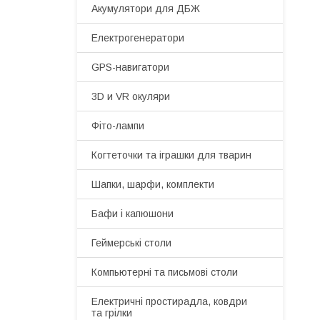
Акумулятори для ДБЖ
Електрогенератори
GPS-навигатори
3D и VR окуляри
Фіто-лампи
Когтеточки та іграшки для тварин
Шапки, шарфи, комплекти
Бафи і капюшони
Геймерські столи
Компьютерні та письмові столи
Електричні простирадла, ковдри
та грілки