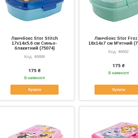
Ланчбокс Stor Stitch
Ланчбокс Stor Fro
17x14x5.6 см Синьо-
18x14x7 см М'ятний (7
блакитний (75074)
46902
46888
175 ₴
175 ₴
В наявності
В наявності
Купити
Купити