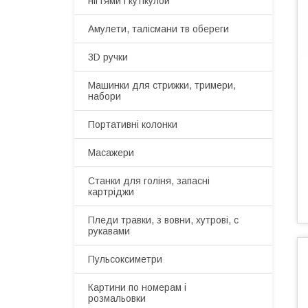
нігтями і кутікулой
Амулети, талісмани тв обереги
3D ручки
Машинки для стрижки, тримери,
набори
Портативні колонки
Масажери
Станки для голіня, запасні
картріджи
Пледи травки, з вовни, хутрові, с
рукавами
Пульсоксиметри
Картини по номерам і
розмальовки