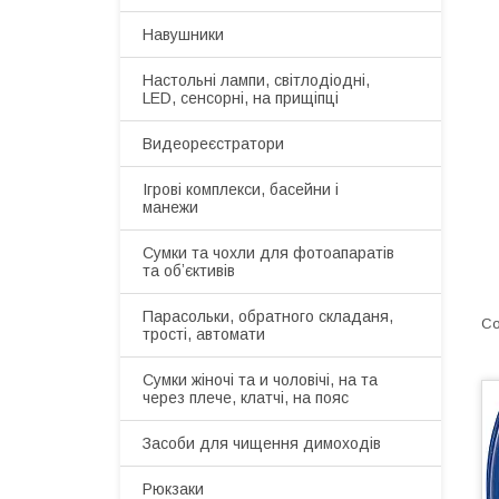
Навушники
Настольні лампи, світлодіодні,
LED, сенсорні, на прищіпці
Видеореєстратори
Ігрові комплекси, басейни і
манежи
Сумки та чохли для фотоапаратів
та обʼєктивів
Парасольки, обратного складаня,
трості, автомати
Сумки жіночі та и чоловічі, на та
через плече, клатчі, на пояс
Засоби для чищення димоходів
Рюкзаки