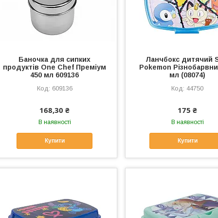
Баночка для сипких
Ланчбокс дитячий S
продуктів One Chef Преміум
Pokemon Різнобарвни
450 мл 609136
мл (08074)
609136
44750
168,30 ₴
175 ₴
В наявності
В наявності
Купити
Купити