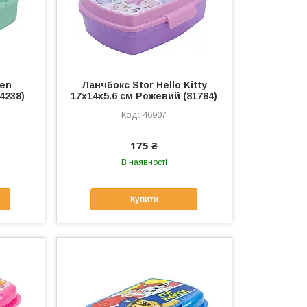
zen
Ланчбокс Stor Hello Kitty
4238)
17x14x5.6 см Рожевий (81784)
46907
175 ₴
В наявності
Купити