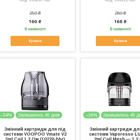
250 ₴
260 ₴
160 ₴
168 ₴
В наявності
В наявності
Купити
Купити
–34%
Залишилось 45 днів
–36%
Залишилось 45 д
Змінний картридж для під
Змінний картридж дл
системи VOOPOO Vmate V2
системи Vaporesso L
3ml Coil 1.2 Ом (10220-hbr)
2ml Coil Mesh — 1.2