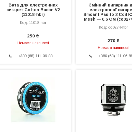
Вата для електронних
Змінний випарник 
сигарет Cotton Bacon V2
електронної сигар
(11018-hbr)
Smoant Pasito 2 Coil 
Mesh — 0.6 Ом (co0274
11018-hbr
co0274-hbr
250 ₴
270 ₴
Немає в наявності
Немає в наявності
+380 (68) 111-06-88
+380 (68) 111-06-8