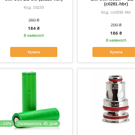
(c0281-hbr)
10220
co0281-hbr
280 ₴
290 ₴
184 ₴
186 ₴
В наявності
В наявності
Купити
Купити
–34%
Залишилось 45 днів