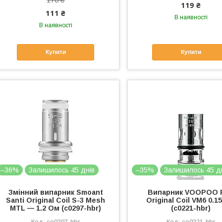
119 ₴
111 ₴
В наявності
В наявності
Купити
Купити
–36%
Залишилось 45 днів
–35%
Залишилось 45 д
Змінний випарник Smoant
Випарник VOOPOO 
Santi Original Coil S-3 Mesh
Original Coil VM6 0.1
MTL — 1.2 Ом (c0297-hbr)
(c0221-hbr)
co0297-hbr
co0221-hbr