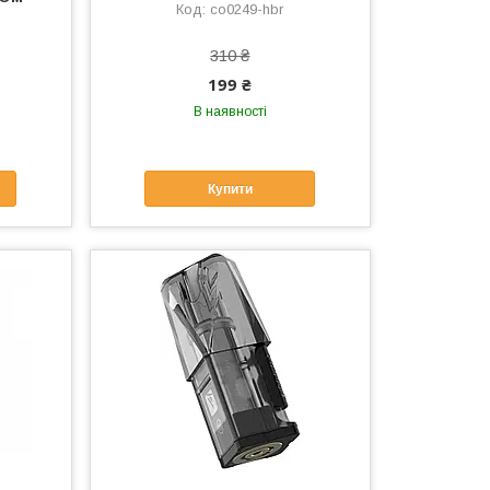
co0249-hbr
310 ₴
199 ₴
В наявності
Купити