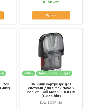
В наявності
Купити
нів
–36%
Залишилось 45 днів
 Coil
Змінний картридж для
1-hbr)
системи для Smok Novo 2
Pod 2ml Coil Mesh — 0.8 Ом
(10357-hbr)
10357-hbr