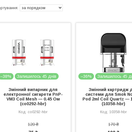
–38%
Залишилось 45 днів
–36%
Залишилось 45 д
Змінний випарник для
Змінний картридж 
електронної сигарети PnP-
системи для Smok No
VM3 Coil Mesh — 0.45 Ом
Pod 2ml Coil Quartz — 
(co0292-hbr)
(10358-hbr)
co0292-hbr
10358-hbr
120 ₴
170 ₴