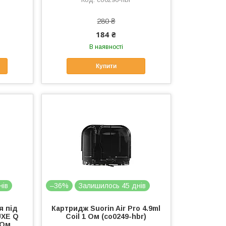
280 ₴
184 ₴
В наявності
Купити
нів
–36%
Залишилось 45 днів
я під
Картридж Suorin Air Pro 4.9ml
UXE Q
Coil 1 Ом (co0249-hbr)
 Ом