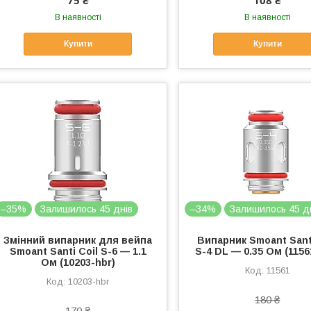
75 ₴
108 ₴
В наявності
В наявності
Купити
Купити
–35%
Залишилось 45 днів
–34%
Залишилось 45 д
Змінний випарник для вейпа
Випарник Smoant Santi
Smoant Santi Coil S-6 — 1.1
S-4 DL — 0.35 Ом (1156
Ом (10203-hbr)
11561
10203-hbr
180 ₴
170 ₴