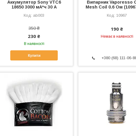
Аккумулятор Sony VTC6
Випарник Vaporesso 
18650 3000 мА*ч 30 A
Mesh Coil 0.6 Ом (1096
ab003
10967
350 ₴
190 ₴
230 ₴
Немає в наявності
В наявності
Купити
+380 (68) 111-06-8