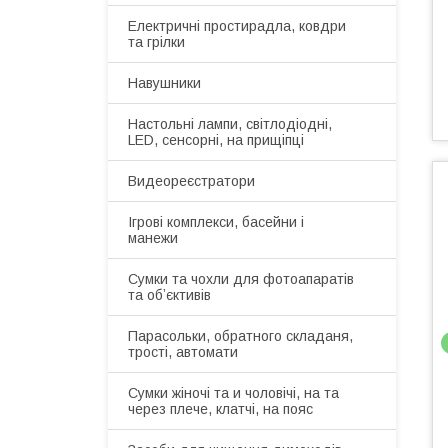
Електричні простирадла, ковдри
та грілки
Навушники
Настольні лампи, світлодіодні,
LED, сенсорні, на прищіпці
Видеореєстратори
Ігрові комплекси, басейни і
манежи
Сумки та чохли для фотоапаратів
та обʼєктивів
Парасольки, обратного складаня,
трості, автомати
Сумки жіночі та и чоловічі, на та
через плече, клатчі, на пояс