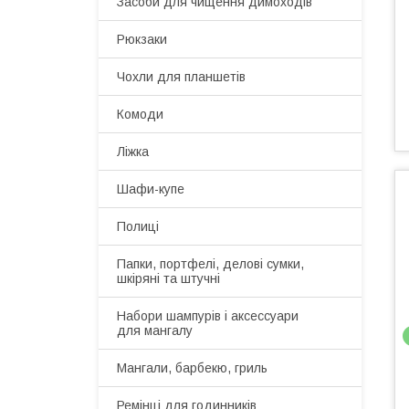
Засоби для чищення димоходів
Рюкзаки
Чохли для планшетів
Комоди
Ліжка
Шафи-купе
Полиці
Папки, портфелі, делові сумки,
шкіряні та штучні
Набори шампурів і аксессуари
для мангалу
Мангали, барбекю, гриль
Ремінці для годинників