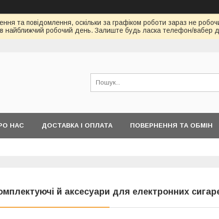
ння та повідомлення, оскільки за графіком роботи зараз не робоч
в найближчий робочий день. Залиште будь ласка телефон/вабер д
РО НАС
ДОСТАВКА І ОПЛАТА
ПОВЕРНЕННЯ ТА ОБМІН
омплектуючі й аксесуари для електронних сигар