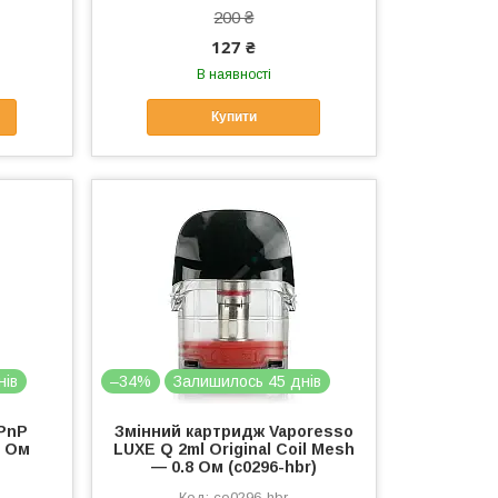
200 ₴
127 ₴
В наявності
Купити
нів
–34%
Залишилось 45 днів
PnP
Змінний картридж Vaporesso
5 Ом
LUXE Q 2ml Original Coil Mesh
— 0.8 Ом (c0296-hbr)
co0296-hbr