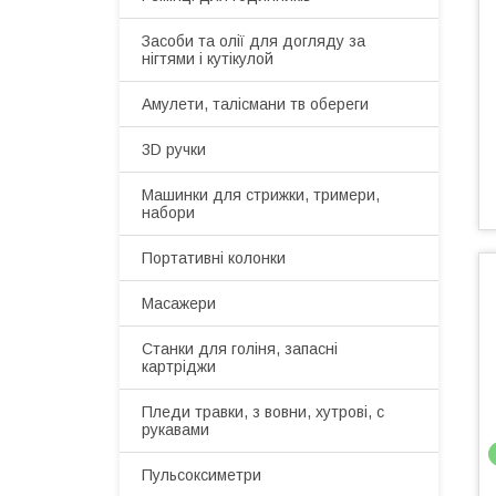
Засоби та олії для догляду за
нігтями і кутікулой
Амулети, талісмани тв обереги
3D ручки
Машинки для стрижки, тримери,
набори
Портативні колонки
Масажери
Станки для голіня, запасні
картріджи
Пледи травки, з вовни, хутрові, с
рукавами
Пульсоксиметри