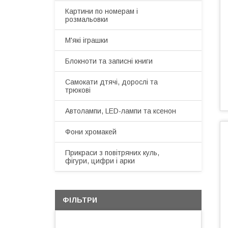
Картини по номерам і
розмальовки
М'які іграшки
Блокноти та записні книги
Самокати дтячі, дорослі та
трюкові
Автолампи, LED-лампи та ксенон
Фони хромакей
Прикраси з повітряних куль,
фігури, цифри і арки
ФІЛЬТРИ