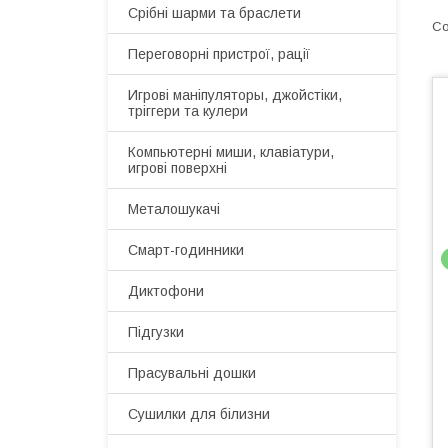
Срібні шарми та браслети
Переговорні пристрої, рації
Игрові маніпуляторы, джойстіки,
тріггери та кулери
Компьютерні миши, клавіатури,
игрові поверхні
Металошукачі
Смарт-годинники
Диктофони
Підгузки
Прасувальні дошки
Сушилки для білизни