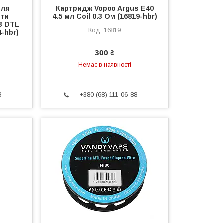
для
Картридж Vopoo Argus E40
ети
4.5 мл Coil 0.3 Ом (16819-hbr)
K3 DTL
16819
-hbr)
300 ₴
Немає в наявності
8
+380 (68) 111-06-88