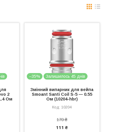
нів
–35%
Залишилось 45 днів
для
Змінний випарник для вейпа
vo 2
Smoant Santi Coil S-5 — 0.55
1.4 Ом
Ом (10204-hbr)
10204
170 ₴
111 ₴