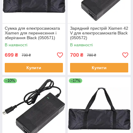
Сумка для електросамоката
Зарядний пристрій Xiamen 42
Xiamen для перенесення і
V для електросамокатів Black
зберігання Black (050571)
(050572)
В наявності
В наявності
699
700
₴
₴
730 ₴
780 ₴
Купити
Купити
–10%
–17%