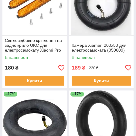
Світловідбивне кріплення на
заднє крило UKC для
Камера Xiamen 200х50 для
електросамокату Xiaomi Pro
електросамоката (050609)
2 Жовтий
В наявності
В наявності
180
189
₴
₴
220 ₴
Купити
Купити
–17%
–17%