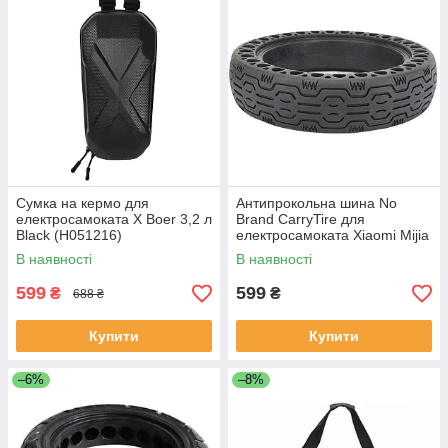
Сумка на кермо для
Антипрокольна шина No
електросамоката Х Boer 3,2 л
Brand CarryTire для
Black (H051216)
електросамоката Xiaomi Mijia
M365 / Pro з амортизатором
В наявності
В наявності
8.5 дюйма (CT252)
599
599
₴
₴
688 ₴
Купити
Купити
–6%
–8%