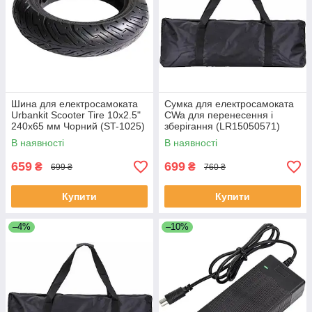
Шина для електросамоката
Сумка для електросамоката
Urbankit Scooter Tire 10x2.5"
CWa для перенесення і
240x65 мм Чорний (ST-1025)
зберігання (LR15050571)
Black
В наявності
В наявності
659
699
₴
₴
699 ₴
760 ₴
Купити
Купити
–4%
–10%