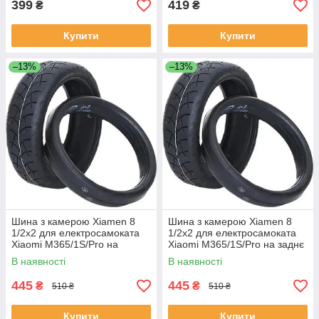
399
419
₴
₴
Купити
Купити
–13%
–13%
Шина з камерою Xiamen 8
Шина з камерою Xiamen 8
1/2х2 для електросамоката
1/2х2 для електросамоката
Xiaomi M365/1S/Pro на
Xiaomi M365/1S/Pro на заднє
переднє колесо (050607)
колесо (050608)
В наявності
В наявності
445
445
₴
₴
510 ₴
510 ₴
Купити
Купити