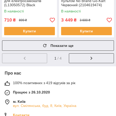
для електросамокатів
пультом No Brand Go-Kart
(L13050572) Black
Червоний (2104619474)
В наявності
В наявності
710
3 449
₴
₴
899 ₴
3 600 ₴
Купити
Купити
Показати ще
1
/ 4
Про нас
100% позитивних з 419 відгуків за рік
Працює з 26.10.2020
м. Київ
вул. Смілянська, буд. 8, Київ, Україна
Контакти