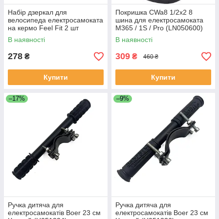
Набір дзеркал для
Покришка CWa8 1/2х2 8
велосипеда електросамоката
шина для електросамоката
на кермо Feel Fit 2 шт
M365 / 1S / Pro (LN050600)
Чорний (JZ-003-2)
В наявності
В наявності
278
309
₴
₴
460 ₴
Купити
Купити
–17%
–9%
Ручка дитяча для
Ручка дитяча для
електросамокатів Boer 23 см
електросамокатів Boer 23 см