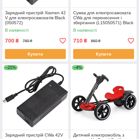
Зарядний пристрій Xiamen 42
Сумка для електросамоката
V для електросамокатів Black
CWa для перенесення і
(050572)
зберігання (L15050571) Black
В наявності
В наявності
700
710
₴
₴
780 ₴
860 ₴
Купити
Купити
–21%
–4%
Зарядний пристрій CWa 42V
Дитячий електромобіль з