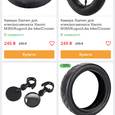
Камера Xiamen для
Камера Xiamen для
електросамоката Xiaomi
електросамоката Xiaomi
M365/Kugoo/Like.bike/Crosser
M365/Kugoo/Like.bike/Crosser
на переднє колесо 8 1/2х2 8"
на заднє колесо 8 1/2х2 8"
В наявності
В наявності
(050601)
(050602)
245
245
₴
₴
295 ₴
295 ₴
Купити
Купити
–33%