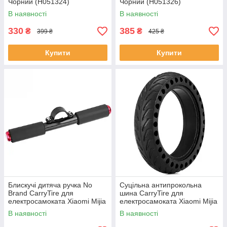
Чорний (H051324)
Чорний (H051326)
В наявності
В наявності
330
385
₴
₴
399 ₴
425 ₴
Купити
Купити
Блискучі дитяча ручка No
Суцільна антипрокольна
Brand CarryTire для
шина CarryTire для
електросамоката Xiaomi Mijia
електросамоката Xiaomi Mijia
M365/Pro з сигнальним
M365 з амортизатором 8.5
В наявності
В наявності
світлом
дюйма (CT251)