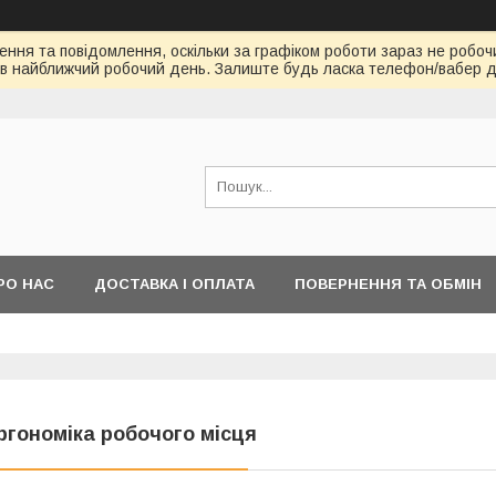
ння та повідомлення, оскільки за графіком роботи зараз не робоч
в найближчий робочий день. Залиште будь ласка телефон/вабер д
РО НАС
ДОСТАВКА І ОПЛАТА
ПОВЕРНЕННЯ ТА ОБМІН
ргономіка робочого місця