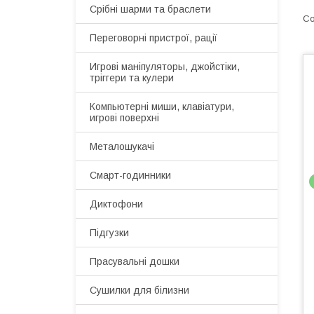
Срібні шарми та браслети
Переговорні пристрої, рації
Игрові маніпуляторы, джойстіки,
тріггери та кулери
Компьютерні миши, клавіатури,
игрові поверхні
Металошукачі
Смарт-годинники
Диктофони
Підгузки
Прасувальні дошки
Сушилки для білизни