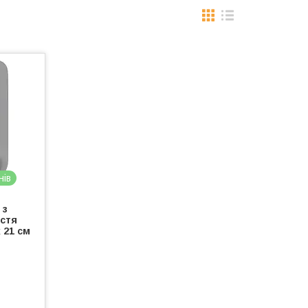
нів
 з
ястя
 21 см