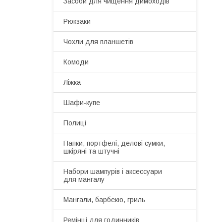
Засоби для чищення димоходів
Рюкзаки
Чохли для планшетів
Комоди
Ліжка
Шафи-купе
Полиці
Папки, портфелі, делові сумки,
шкіряні та штучні
Набори шампурів і аксессуари
для мангалу
Мангали, барбекю, гриль
Ремінці для годинників