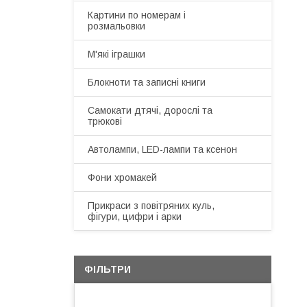
Картини по номерам і
розмальовки
М'які іграшки
Блокноти та записні книги
Самокати дтячі, дорослі та
трюкові
Автолампи, LED-лампи та ксенон
Фони хромакей
Прикраси з повітряних куль,
фігури, цифри і арки
ФІЛЬТРИ