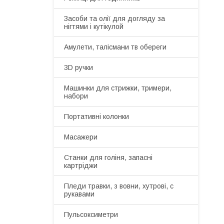
Засоби та олії для догляду за
нігтями і кутікулой
Амулети, талісмани тв обереги
3D ручки
Машинки для стрижки, тримери,
набори
Портативні колонки
Масажери
Станки для голіня, запасні
картріджи
Пледи травки, з вовни, хутрові, с
рукавами
Пульсоксиметри