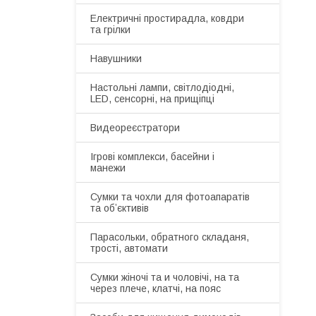
Електричні простирадла, ковдри
та грілки
Навушники
Настольні лампи, світлодіодні,
LED, сенсорні, на прищіпці
Видеореєстратори
Ігрові комплекси, басейни і
манежи
Сумки та чохли для фотоапаратів
та обʼєктивів
Парасольки, обратного складаня,
трості, автомати
Сумки жіночі та и чоловічі, на та
через плече, клатчі, на пояс