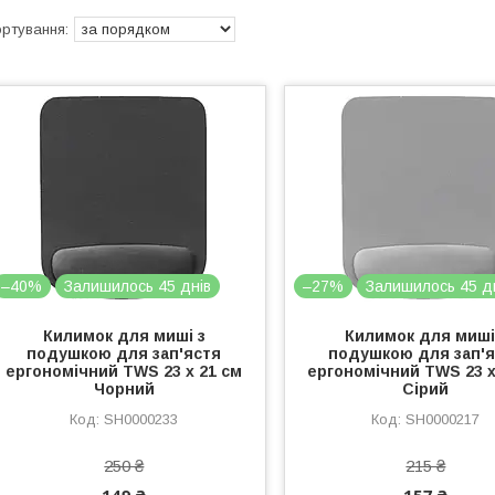
–40%
Залишилось 45 днів
–27%
Залишилось 45 д
Килимок для миші з
Килимок для миші
подушкою для зап'ястя
подушкою для зап'
ергономічний TWS 23 х 21 см
ергономічний TWS 23 х
Чорний
Сірий
SH0000233
SH0000217
250 ₴
215 ₴