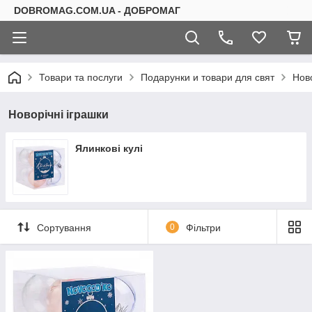
DOBROMAG.COM.UA - ДОБРОМАГ
Товари та послуги
Подарунки и товари для свят
Нов
Новорічні іграшки
Ялинкові кулі
Сортування
0
Фільтри