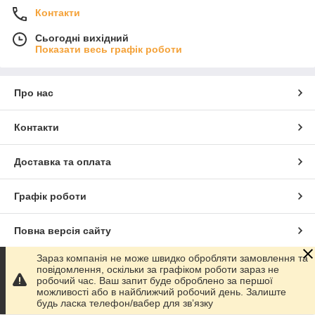
Контакти
Сьогодні вихідний
Показати весь графік роботи
Про нас
Контакти
Доставка та оплата
Графік роботи
Повна версія сайту
Зараз компанія не може швидко обробляти замовлення та
Сайт створено на маркетплейсі
Prom.ua
повідомлення, оскільки за графіком роботи зараз не
робочий час. Ваш запит буде оброблено за першої
можливості або в найближчий робочий день. Залиште
Політика конфіденційності
будь ласка телефон/вабер для звʼязку