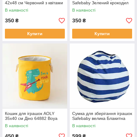
42х48 см Червоний з квітами
Safebaby Зелений крокодил
В наявності
В наявності
350
350
₴
₴
Купити
Купити
Кошик для іграшок AOLY
Сумка для зберігання іграшок
35x40 см Діно 64882 Boya
Safebaby велика Блакитна
В наявності
В наявності
450
599
₴
₴