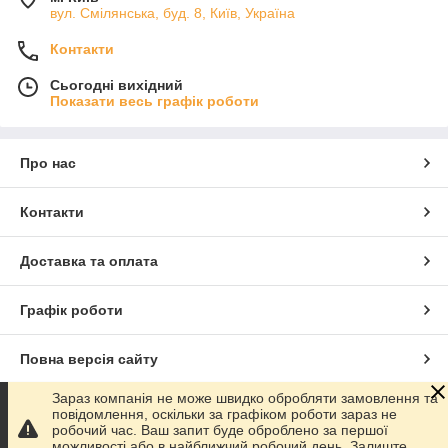
вул. Смілянська, буд. 8, Київ, Україна
Контакти
Сьогодні вихідний
Показати весь графік роботи
Про нас
Контакти
Доставка та оплата
Графік роботи
Повна версія сайту
Зараз компанія не може швидко обробляти замовлення та
Сайт створено на маркетплейсі
Prom.ua
повідомлення, оскільки за графіком роботи зараз не
робочий час. Ваш запит буде оброблено за першої
можливості або в найближчий робочий день. Залиште