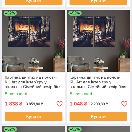
Купити
Купити
–52%
–52%
Картина диптих на полотні
Картина диптих на полотні
KIL Art для інтер'єру у
KIL Art для інтер'єру у
вітальню Сімейний вечір біля
вітальню Сімейний вечір біля
каміна 111x81 см (522-2)
каміна 71x51 см (522-2)
В наявності
В наявності
1 838
1 048
₴
₴
3 859,80 ₴
2 200,80 ₴
Купити
Купити
–52%
–52%