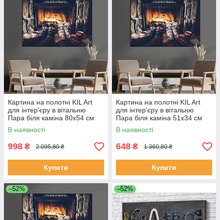
Картина на полотні KIL Art
Картина на полотні KIL Art
для інтер'єру в вітальню
для інтер'єру в вітальню
Пара біля каміна 80x54 см
Пара біля каміна 51x34 см
(522-1)
(522-1)
В наявності
В наявності
998
648
₴
₴
2 095,80 ₴
1 360,80 ₴
Купити
Купити
–52%
–52%