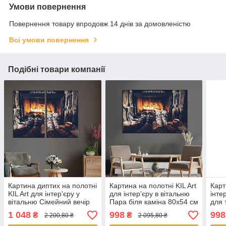
Умови повернення
Повернення товару впродовж 14 днів за домовленістю
Всі умови повернення
Подібні товари компанії
Картина диптих на полотні
Картина на полотні KIL Art
Карт
KIL Art для інтер'єру у
для інтер'єру в вітальню
інте
вітальню Сімейний вечір
Пара біля каміна 80x54 см
для 
біля каміна 71x51 см (522-
(522-1)
80x5
1 048
998
998
₴
₴
2 200,80 ₴
2 095,80 ₴
2)