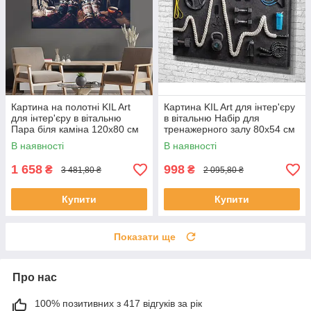
Картина на полотні KIL Art
Картина KIL Art для інтер'єру
для інтер'єру в вітальню
в вітальню Набір для
Пара біля каміна 120x80 см
тренажерного залу 80x54 см
(522-1)
(85(7
В наявності
В наявності
1 658
998
₴
₴
3 481,80 ₴
2 095,80 ₴
Купити
Купити
Показати ще
Про нас
100% позитивних з 417 відгуків за рік