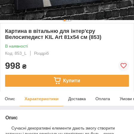
Картина в вітальню для інтер'єру
Велосипедист KIL Art 81x54 см (853)
В наявності
Код: 853_L
Роздріб
998
₴
Купити
Опис
Характеристики
Доставка
Оплата
Умови 
Опис
Сучасні декоративні елементи дають змогу створити
затишну і внести оригінальну стилістику до будь - якого