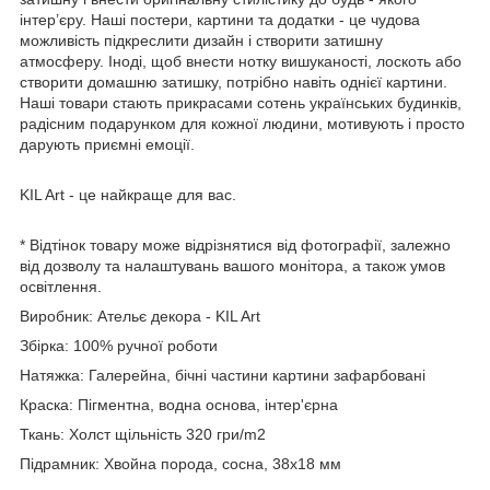
інтер’єру. Наші постери, картини та додатки - це чудова
можливість підкреслити дизайн і створити затишну
атмосферу. Іноді, щоб внести нотку вишуканості, лоскоть або
створити домашню затишку, потрібно навіть однієї картини.
Наші товари стають прикрасами сотень українських будинків,
радісним подарунком для кожної людини, мотивують і просто
дарують приємні емоції.
KIL Art - це найкраще для вас.
* Відтінок товару може відрізнятися від фотографії, залежно
від дозволу та налаштувань вашого монітора, а також умов
освітлення.
Виробник: Ательє декора - KIL Art
Збірка: 100% ручної роботи
Натяжка: Галерейна, бічні частини картини зафарбовані
Краска: Пігментна, водна основа, інтер'єрна
Ткань: Холст щільність 320 гри/m2
Підрамник: Хвойна порода, сосна, 38x18 мм