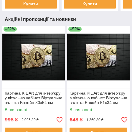
Купити
Купити
Акційні пропозиції та новинки
–52%
–52%
Картина KIL Art для інтер'єру
Картина KIL Art для інтер'єру
у вітальню кабінет Віртуальна
в вітальню кабінет Віртуальна
валюта Біткойн 80x54 см
валюта Біткойн 51x34 см
(633)
(633)
В наявності
В наявності
998
648
₴
₴
2 095,80 ₴
1 360,80 ₴