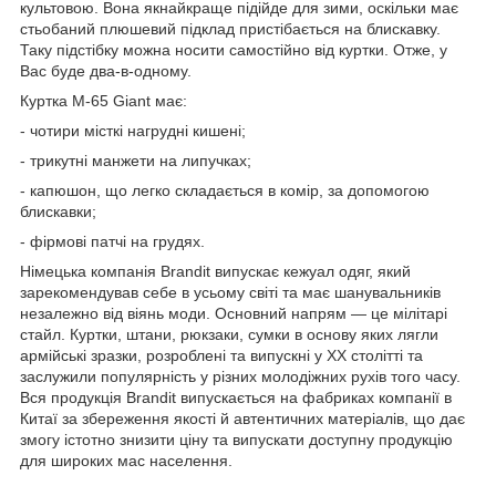
культовою. Вона якнайкраще підійде для зими, оскільки має
стьобаний плюшевий підклад пристібається на блискавку.
Таку підстібку можна носити самостійно від куртки. Отже, у
Вас буде два-в-одному.
Куртка M-65 Giant має:
- чотири місткі нагрудні кишені;
- трикутні манжети на липучках;
- капюшон, що легко складається в комір, за допомогою
блискавки;
- фірмові патчі на грудях.
Німецька компанія Brandit випускає кежуал одяг, який
зарекомендував себе в усьому світі та має шанувальників
незалежно від віянь моди. Основний напрям — це мілітарі
стайл. Куртки, штани, рюкзаки, сумки в основу яких лягли
армійські зразки, розроблені та випускні у XX столітті та
заслужили популярність у різних молодіжних рухів того часу.
Вся продукція Brandit випускається на фабриках компанії в
Китаї за збереження якості й автентичних матеріалів, що дає
змогу істотно знизити ціну та випускати доступну продукцію
для широких мас населення.