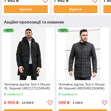
7 692
7 692
7 6
₴
₴
Купити
Купити
Акційні пропозиції та новинки
–50%
–50%
Чоловіча куртка Sun's House
Чоловіча куртка Sun's House
XL Чорний (4821271150548)
46 Чорний (4820491150406)
В наявності
В наявності
6 995
599
₴
₴
13 990 ₴
1 198 ₴