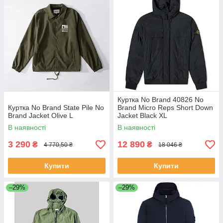
Куртка No Brand 40826 No
Куртка No Brand State Pile No
Brand Micro Reps Short Down
Brand Jacket Olive L
Jacket Black XL
В наявності
В наявності
3 290
12 890
₴
₴
4 770,50 ₴
18 046 ₴
Купити
Купити
–29%
–29%