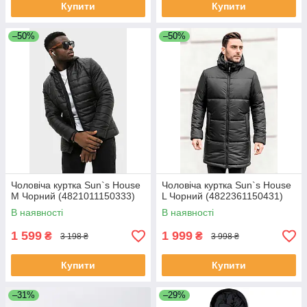
Купити
Купити
–50%
–50%
Чоловіча куртка Sun`s House
Чоловіча куртка Sun`s House
M Чорний (4821011150333)
L Чорний (4822361150431)
В наявності
В наявності
1 599
1 999
₴
₴
3 198 ₴
3 998 ₴
Купити
Купити
–31%
–29%