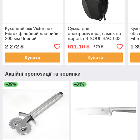
Кухонний ніж Victorinox
Сумка для
Кухо
Fibrox філейний для риби
електроскутера, самоката
обва
200 мм Чорний
жорстка B-SOUL BAO-033
Fibr
(5.3763.20)
32*18*13,5 см Чорна
Жовт
2 272
611,10
1 3
₴
₴
679 ₴
Купити
Купити
Акційні пропозиції та новинки
–39%
–34%