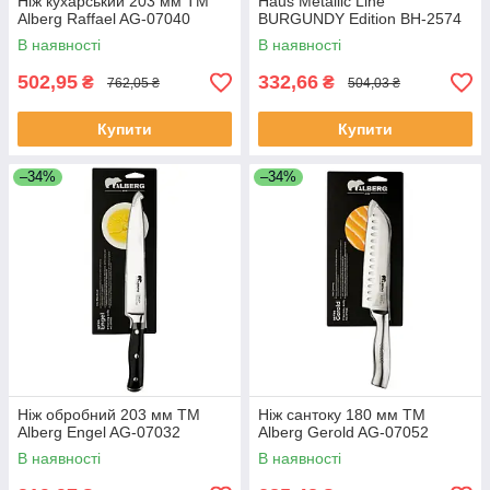
Ніж кухарський 203 мм ТМ
Haus Metallic Line
Alberg Raffael AG-07040
BURGUNDY Edition BH-2574
В наявності
В наявності
502,95
332,66
₴
₴
762,05 ₴
504,03 ₴
Купити
Купити
–34%
–34%
Ніж обробний 203 мм ТМ
Ніж сантоку 180 мм ТМ
Alberg Engel AG-07032
Alberg Gerold AG-07052
В наявності
В наявності