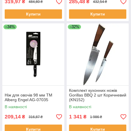
319,97
285,48
₴
₴
484,80 ₴
432,54 ₴
Купити
Купити
–34%
–32%
Комплект кухонних ножів
Ніж для овочів 98 мм ТМ
Gorillas BBQ 2 шт Коричневий
Alberg Engel AG-07035
(KN152)
В наявності
В наявності
209,14
1 341
₴
₴
316,87 ₴
1 986 ₴
Купити
Купити