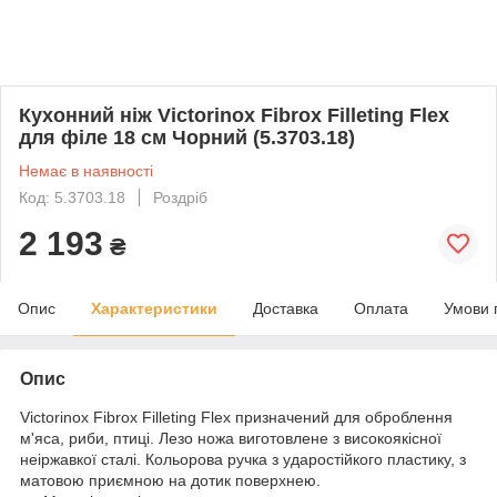
Кухонний ніж Victorinox Fibrox Filleting Flex
для філе 18 см Чорний (5.3703.18)
Немає в наявності
Код: 5.3703.18
Роздріб
2 193
₴
Опис
Характеристики
Доставка
Оплата
Умови 
Опис
Victorinox Fibrox Filleting Flex призначений для оброблення
м'яса, риби, птиці. Лезо ножа виготовлене з високоякісної
неіржавкої сталі. Кольорова ручка з ударостійкого пластику, з
матовою приємною на дотик поверхнею.