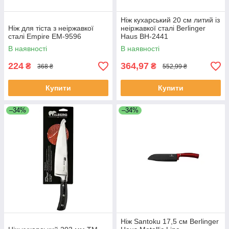
Ніж кухарський 20 см литий із
Ніж для тіста з неіржавкої
неіржавкої сталі Berlinger
сталі Empire EM-9596
Haus BH-2441
В наявності
В наявності
224
364,97
₴
₴
368 ₴
552,99 ₴
Купити
Купити
–34%
–34%
Ніж Santoku 17,5 см Berlinger