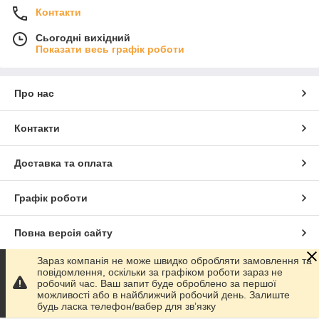
Контакти
Сьогодні вихідний
Показати весь графік роботи
Про нас
Контакти
Доставка та оплата
Графік роботи
Повна версія сайту
Зараз компанія не може швидко обробляти замовлення та
Сайт створено на маркетплейсі
Prom.ua
повідомлення, оскільки за графіком роботи зараз не
робочий час. Ваш запит буде оброблено за першої
можливості або в найближчий робочий день. Залиште
Політика конфіденційності
будь ласка телефон/вабер для звʼязку