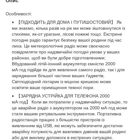
Опис
Особливості:
【ПІДХОДИТЬ ДЛЯ ДОМА І ПУТИШОСТОВИЙ】 Як
ми знаємо, кілька разів на рік ми може зіштовхнутися із
стихіями, як-от урагани, лісові пожежі тощо. Екстрене
погодне радіо гарантує безпеку вашої родини під час
лиха. Це метеорологічне радіо може своєчасно
повідомляти про надзвичайні погодні умови у ваших
районах, щоб ви були добре підготовленими;
Вбудований літій-іонний акумулятор ємністю 2000
мА·год підійде як для живлення самого радіо, так і для
заряджання більшої частини ваших ґаджетів;
Світлодіодний ліхтарик із міцною кришкою може
освітити ваше приміщення темної пори.
【ЗАРЯДНА УСТРІЙКА ДЛЯ ТЕЛЕФОНА 2000
мА·год】 Коли ви потрапили у надзвичайну ситуацію, то
це аварійне радіо з акумулятором на 2000 мА·год може
стати вашим рятувальним інструментом. Портативна
радіостанція працює з більшістю пристроїв із
живленням від USB, які можуть забезпечити достатню
аварійну потужність для важливих дзвінків вашій родині
або для виклику допомоги в екстрених ситуаціях.