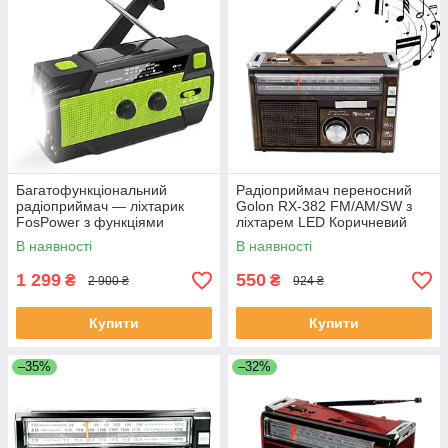
Багатофункціональний
Радіоприймач переносний
радіоприймач — ліхтарик
Golon RX-382 FM/AM/SW з
FosPower з функціями
ліхтарем LED Коричневий
Аварійного радіо 4000 mAh
(1931177197)
В наявності
В наявності
(MD-090P)
1 299
550
₴
₴
2 900 ₴
924 ₴
Купити
Купити
–35%
–32%