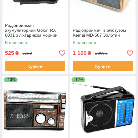
Радіоприймач
акумуляторний Golon RX
Радіоприймач із блютузом
6031 з ліхтариком Чорний
Kemai MD-507 Золотий
В наявності
В наявності
525
1 100
₴
₴
656 ₴
1 300 ₴
Купити
Купити
–13%
–12%