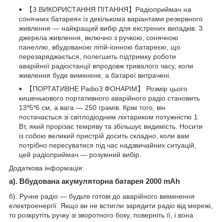
【3 ВИКОРИСТАННЯ ПІТАННЯ】Радіоприймач на
сонячних батареях із декількома варіантами резервного
живлення — найкращий вибір для екстрених випадків. 3
джерела живлення, включно з ручкою, сонячною
панеллю, вбудованою літій-іонною батареєю, що
перезаряджається, полегшить підтримку роботи
аварійної радіостанції впродовж тривалого часу, коли
живлення буде вимкнене, а батареї витрачені.
【ПОРТАТИВНЕ РadioЗ ФОНАРІМ】 Розмір цього
кишенькового портативного аварійного радіо становить
13*5*6 см, а вага — 250 грамів. Крім того, він
постачається зі світлодіодним ліхтариком потужністю 1
Вт, який прорізає темряву та збільшує видимість. Носити
із собою великий пристрій досить складно, коли вам
потрібно пересуватися під час надзвичайних ситуацій,
цей радіоприймач — розумний вибір.
Додаткова інформація:
а). Вбудована акумуляторна батарея 2000 mAh
б). Ручне радіо — будьте готові до аварійного вимкнення
електроенергії. Якщо ви не встигли зарядити радіо від мережі,
то розкрутіть ручку зі зворотного боку, поверніть її, і вона