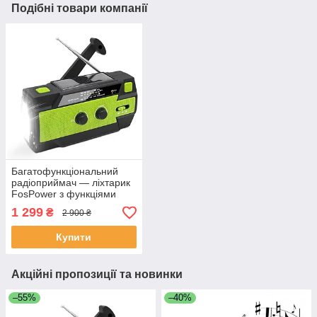
Подібні товари компанії
Багатофункціональний
радіоприймач — ліхтарик
FosPower з функціями
Аварійного радіо 4000
1 299
₴
2 900 ₴
mAh (MD-090P)
Купити
Акційні пропозиції та новинки
–55%
–40%