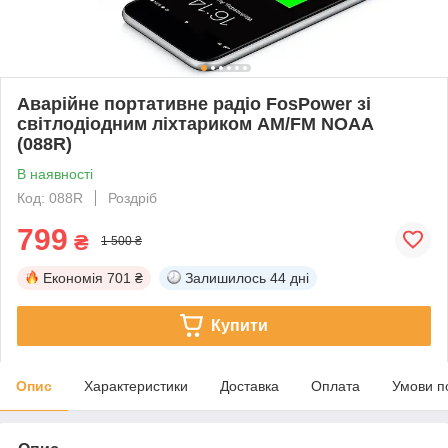
Аварійне портативне радіо FosPower зі
світлодіодним ліхтариком AM/FM NOAA
(088R)
В наявності
Код: 088R
Роздріб
799
₴
1 500 ₴
Економія
701 ₴
Залишилось
44 дні
Купити
Опис
Характеристики
Доставка
Оплата
Умови п