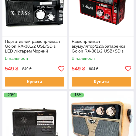
Портативний радіоприймач
Радіоприймач
Golon RX-381/2 USB/SD з
акумулятор/220/батарейки
LED ліхтарем Чорний
Golon RX-381/2 USB+SD з
(1756375737)
ліхтариком LED Червоний
В наявності
В наявності
(1756375736)
549
549
₴
₴
840 ₴
804 ₴
Купити
Купити
–20%
–15%