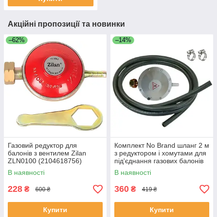
Акційні пропозиції та новинки
–62%
–14%
Газовий редуктор для
Комплект No Brand шланг 2 м
балонів з вентилем Zilan
з редуктором і хомутами для
ZLN0100 (2104618756)
під'єднання газових балонів
до плит (2104618250)
В наявності
В наявності
228
360
₴
₴
600 ₴
419 ₴
Купити
Купити