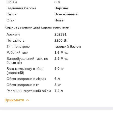
Об`єм
8 л
З'єднання балона
Нарізне
Сезон
Всесезонний
Стан
Нове
Користувальницькі характеристики
Артикул
252391
Потужність
2200 Вт
Тип пристрою
газовий балон
Робочий тиск
1.6 Мпа
Випробувальний тиск, не
2.5 Мпа
більш ніж
Вага комплекту в зборі
5.0 кг
(порожній)
Обсяг заправки в літрах
6 л
Обсяг заправки в кг
3 кг
Реальний внутрішній об'єм
7.2 л
Приховати