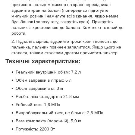
притисніть пальцем жиклер на краю перехідника і
відкрийте кран на балоні (попередньо підготуйте
мильний розчин і намильте всі з'єднання, якщо немає
бульбашок і запаху газу, закрутіть кран). Прикрутіть
пальник із хрестовиною до балона. Комплект готовий до
роботи.
Підпаліть сірник, відкрийте трохи кран і понесіть до
пальника, пальник повинен запалитися. Якщо цього не
сталося, тонким сталевим дротом прочистить жиклер
Технічні характеристики:
Реальний внутрішній об'єм: 7,2 л
Об'єм заправки в літрах: 6 л
Обсяг заправки в кг: 3 кг
Різьба: ліва стандартна 21.8 мм
Робочий тиск: 1,6 МПа
Випробовувальний тиск, не більше: 2,5 МПа
Вага комплекту (порожній): 5,0 кг
Потужність: 2200 Вт