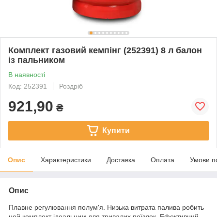
Комплект газовий кемпінг (252391) 8 л балон
із пальником
В наявності
Код: 252391
Роздріб
921,90
₴
Купити
Опис
Характеристики
Доставка
Оплата
Умови п
Опис
Плавне регулювання полум'я. Низька витрата палива робить
цей комплект ідеальним для тривалих поїздок. Ефективний,