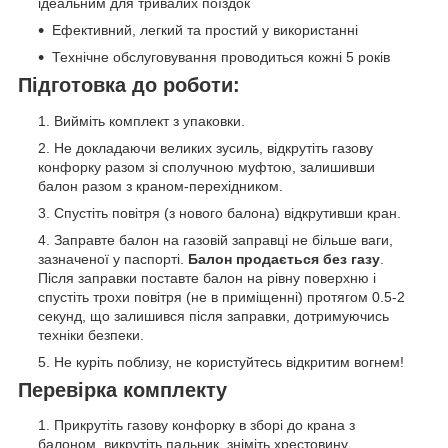
ідеальним для тривалих поїздок
Ефективний, легкий та простий у використанні
Технічне обслуговування проводиться кожні 5 років
Підготовка до роботи:
Вийміть комплект з упаковки.
Не докладаючи великих зусиль, відкрутіть газову
конфорку разом зі сполучною муфтою, залишивши
балон разом з краном-перехідником.
Спустіть повітря (з нового балона) відкрутивши кран.
Заправте балон на газовій заправці не більше ваги,
зазначеної у паспорті.
Балон продається без газу
.
Після заправки поставте балон на рівну поверхню і
спустіть трохи повітря (не в приміщенні) протягом 0.5-2
секунд, що залишився після заправки, дотримуючись
техніки безпеки.
Не куріть поблизу, не користуйтесь відкритим вогнем!
Перевірка комплекту
Прикрутіть газову конфорку в зборі до крана з
балоном, викрутіть пальник, зніміть хрестовину,