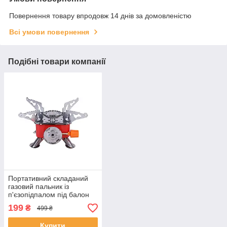
Повернення товару впродовж 14 днів за домовленістю
Всі умови повернення
Подібні товари компанії
Портативний складаний
газовий пальник із
п'єзопідпалом під балон
Kovar K-202 2800W
199
₴
499 ₴
Червоний
Купити