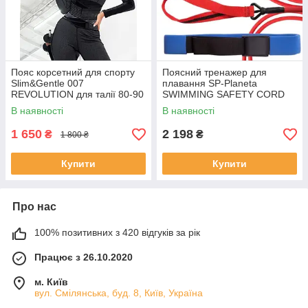
Пояс корсетний для спорту
Поясний тренажер для
Slim&Gentle 007
плавання SP-Planeta
REVOLUTION для талії 80-90
SWIMMING SAFETY CORD
см 28 чорний
WITH BELT PL-3035 6,5 м
В наявності
В наявності
Червоний
1 650
2 198
₴
₴
1 800 ₴
Купити
Купити
Про нас
100% позитивних з 420 відгуків за рік
Працює з 26.10.2020
м. Київ
вул. Смілянська, буд. 8, Київ, Україна