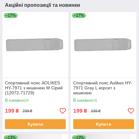
Акційні пропозиції та новинки
–17%
–17%
Спортивний пояс AOLIKES
Спортивний пояс Aolikes HY-
HY-7971 з кишенею M Сірий
7971 Gray L корсет з
(12072-71729)
кишенею
В наявності
В наявності
199
199
₴
₴
239 ₴
239 ₴
Купити
Купити
–13%
–13%