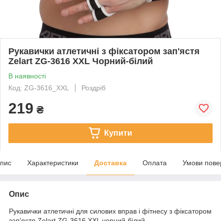
Рукавички атлетичні з фіксатором зап'ястя
Zelart ZG-3616 XXL Чорний-білий
В наявності
Код: ZG-3616_XXL
Роздріб
219
₴
Купити
пис
Характеристики
Доставка
Оплата
Умови пове
Опис
Рукавички атлетичні для силових вправ і фітнесу з фіксатором
зап'ястя Zelart ZG-3616 XXL чорний-білий