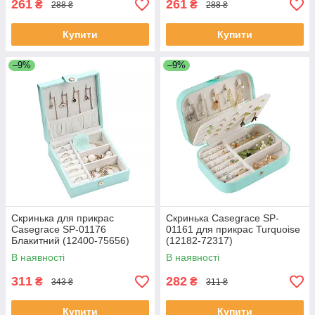
261
261
₴
₴
288 ₴
288 ₴
Купити
Купити
–9%
–9%
Скринька для прикрас
Скринька Casegrace SP-
Casegrace SP-01176
01161 для прикрас Turquoise
Блакитний (12400-75656)
(12182-72317)
В наявності
В наявності
311
282
₴
₴
343 ₴
311 ₴
Купити
Купити