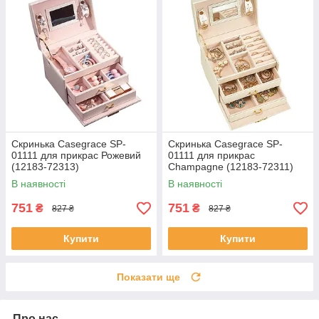
Скринька Casegrace SP-
Скринька Casegrace SP-
01111 для прикрас Рожевий
01111 для прикрас
(12183-72313)
Champagne (12183-72311)
В наявності
В наявності
751
751
₴
₴
827 ₴
827 ₴
Купити
Купити
Показати ще
Про нас