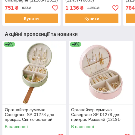
Champagne (12183-72311)
(12497-76085)
(121
751
1 136
784
₴
₴
827 ₴
1 250 ₴
Купити
Купити
Акційні пропозиції та новинки
–9%
–9%
Органайзер сумочка
Органайзер сумочка
Casegrace SP-01278 для
Casegrace SP-01278 для
прикрас Світло-зелений
прикрас Рожевий (12191-
(12191-72335)
72336)
В наявності
В наявності