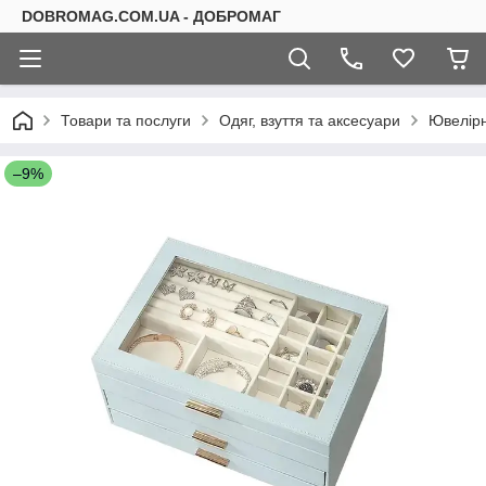
DOBROMAG.COM.UA - ДОБРОМАГ
Товари та послуги
Одяг, взуття та аксесуари
Ювелірн
–9%