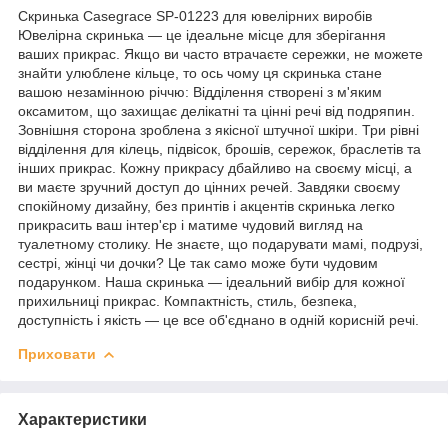
Скринька Casegrace SP-01223 для ювелірних виробів
Ювелірна скринька — це ідеальне місце для зберігання
ваших прикрас. Якщо ви часто втрачаєте сережки, не можете
знайти улюблене кільце, то ось чому ця скринька стане
вашою незамінною річчю: Відділення створені з м'яким
оксамитом, що захищає делікатні та цінні речі від подряпин.
Зовнішня сторона зроблена з якісної штучної шкіри. Три рівні
відділення для кілець, підвісок, брошів, сережок, браслетів та
інших прикрас. Кожну прикрасу дбайливо на своєму місці, а
ви маєте зручний доступ до цінних речей. Завдяки своєму
спокійному дизайну, без принтів і акцентів скринька легко
прикрасить ваш інтер'єр і матиме чудовий вигляд на
туалетному столику. Не знаєте, що подарувати мамі, подрузі,
сестрі, жінці чи дочки? Це так само може бути чудовим
подарунком. Наша скринька — ідеальний вибір для кожної
прихильниці прикрас. Компактність, стиль, безпека,
доступність і якість — це все об'єднано в одній корисній речі.
Приховати
Характеристики