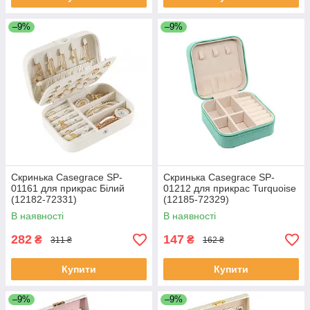
–9%
–9%
Скринька Casegrace SP-
Скринька Casegrace SP-
01161 для прикрас Білий
01212 для прикрас Turquoise
(12182-72331)
(12185-72329)
В наявності
В наявності
282
147
₴
₴
311 ₴
162 ₴
Купити
Купити
–9%
–9%