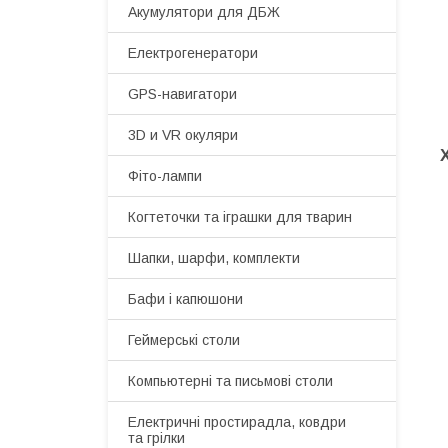
Акумулятори для ДБЖ
Електрогенератори
GPS-навигатори
3D и VR окуляри
Фіто-лампи
Когтеточки та іграшки для тварин
Шапки, шарфи, комплекти
Бафи і капюшони
Геймерські столи
Компьютерні та письмові столи
Електричні простирадла, ковдри
та грілки