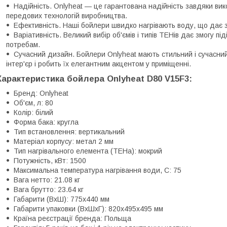
Надійність. Onlyheat — це гарантована надійність завдяки вик
передових технологій виробництва.
Ефективність. Наші бойлери швидко нагрівають воду, що дає 
Варіативність. Великий вибір об'ємів і типів ТЕНів дає змогу п
потребам.
Сучасний дизайн. Бойлери Onlyheat мають стильний і сучасний
інтер'єр і робить їх елегантним акцентом у приміщенні.
Характеристика бойлера Onlyheat D80 V15F3:
Бренд: Onlyheat
Об'єм, л: 80
Колір: білий
Форма бака: кругла
Тип встановлення: вертикальний
Матеріал корпусу: метал 2 мм
Тип нагрівального елемента (ТЕНа): мокрий
Потужність, кВт: 1500
Максимальна температура нагрівання води, С: 75
Вага нетто: 21.08 кг
Вага брутто: 23.64 кг
Габарити (ВхШ): 775х440 мм
Габарити упаковки (ВхШхГ): 820х495х495 мм
Країна реєстрації бренда: Польща