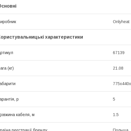
Основні
иробник
Onlyheat
Користувальницькі характеристики
ртикул
67139
ага (кг)
21.08
абарити
775х440
арантія, р
5
овжина кабеля, м
1.5
раїна реєстрації бренду
Польща