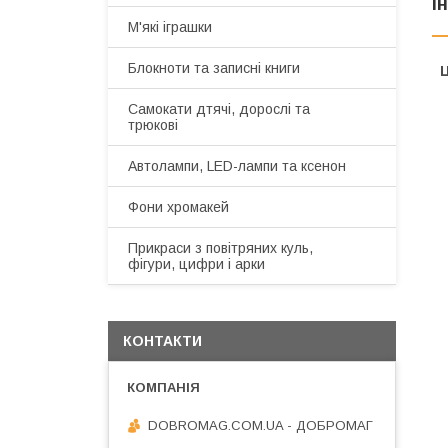
І
М'які іграшки
Блокноти та записні книги
Ц
Самокати дтячі, дорослі та
трюкові
Автолампи, LED-лампи та ксенон
Фони хромакей
Прикраси з повітряних куль,
фігури, цифри і арки
КОНТАКТИ
DOBROMAG.COM.UA - ДОБРОМАГ