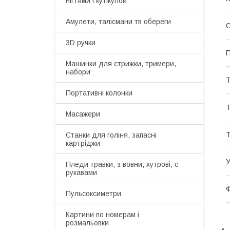
нігтями і кутікулой
Амулети, талісмани тв обереги
О
3D ручки
П
Машинки для стрижки, тримери,
набори
Т
Портативні колонки
Т
Масажери
Т
Станки для голіня, запасні
картріджи
У
Пледи травки, з вовни, хутрові, с
рукавами
Ф
Пульсоксиметри
Картини по номерам і
розмальовки