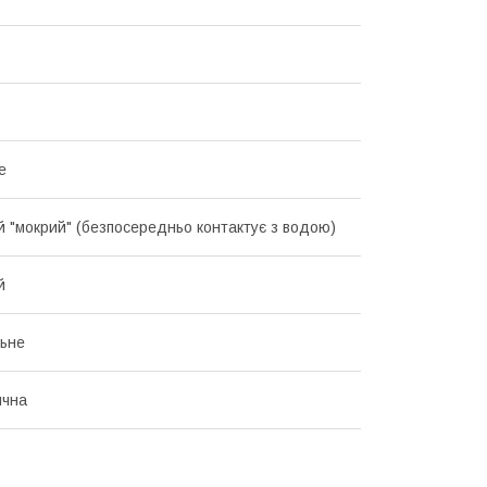
е
й "мокрий" (безпосередньо контактує з водою)
й
ьне
ична