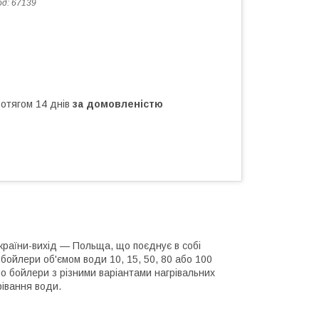
од:
67139
ротягом 14 днів
за домовленістю
країни-вихід — Польща, що поєднує в собі
 бойлери об'ємом води 10, 15, 50, 80 або 100
мо бойлери з різними варіантами нагрівальних
рівання води.