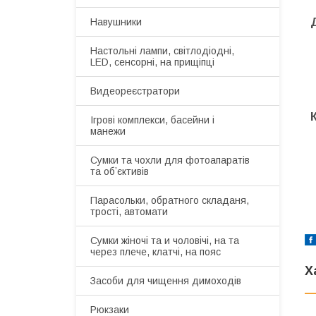
Навушники
Настольні лампи, світлодіодні,
LED, сенсорні, на прищіпці
Видеореєстратори
Ігрові комплекси, басейни і
манежи
Сумки та чохли для фотоапаратів
та обʼєктивів
Парасольки, обратного складаня,
трості, автомати
Сумки жіночі та и чоловічі, на та
через плече, клатчі, на пояс
Х
Засоби для чищення димоходів
Рюкзаки