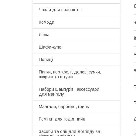
Чохли для планшетів
Комоди
В
Ліжка
Шафи-купе
А
Полиці
В
Папки, портфелі, делові сумки,
шкіряні та штучні
Г
Набори шампурів і аксессуари
для мангалу
Г
Мангали, барбекю, гриль
Д
Ремінці для годинників
Засоби та олії для догляду за
К