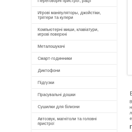
Переговорні пристрої, рації
Игрові маніпуляторы, джойстіки,
тріггери та кулери
Компьютерні миши, клавіатури,
игрові поверхні
Металошукачі
Смарт-годинники
Диктофони
Підгузки
Прасувальні дошки
В
Сушилки для білизни
н
л
е
Автозвук, магнітоли та головні
пристрої