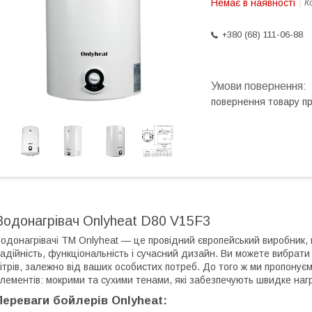
Немає в наявності
К
+380 (68) 111-06-88
повернення товару п
Водонагрівач Onlyheat D80 V15F3
одонагрівачі ТМ Onlyheat — це провідний європейський виробник, 
адійність, функціональність і сучасний дизайн. Ви можете вибрати
ітрів, залежно від ваших особистих потреб. До того ж ми пропонує
лементів: мокрими та сухими тенами, які забезпечують швидке наг
Переваги бойлерів Onlyheat: