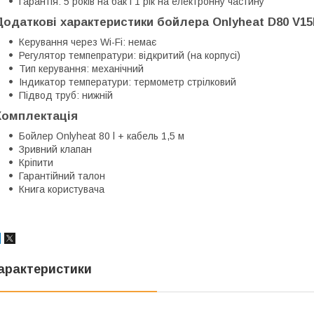
Гарантія: 5 років на бак і 1 рік на електронну частину
Додаткові характеристики бойлера Onlyheat D80 V15
Керування через Wi-Fi: немає
Регулятор темпепратури: відкритий (на корпусі)
Тип керування: механічний
Індикатор температури: термометр стрілковий
Підвод труб: нижній
Комплектація
Бойлер Onlyheat 80 l + кабель 1,5 м
Зривний клапан
Кріпити
Гарантійний талон
Книга користувача
арактеристики