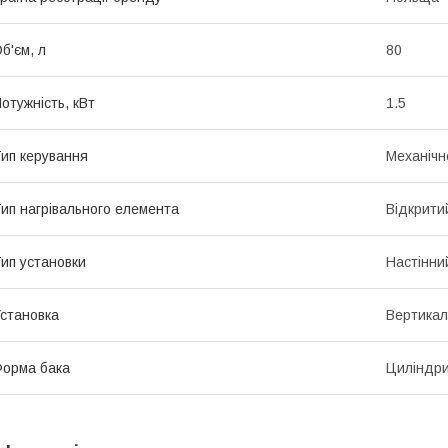
б'єм, л
80
отужність, кВт
1.5
ип керування
Механічн
ип нагрівального елемента
Відкрити
ип установки
Настінни
становка
Вертикал
орма бака
Циліндр