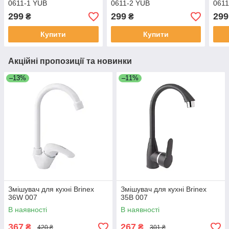
0611-1 YUB
0611-2 YUB
0611
299
299
299
₴
₴
Купити
Купити
Акційні пропозиції та новинки
–13%
–11%
Змішувач для кухні Brinex
Змішувач для кухні Brinex
36W 007
35B 007
В наявності
В наявності
367
267
₴
₴
420 ₴
301 ₴