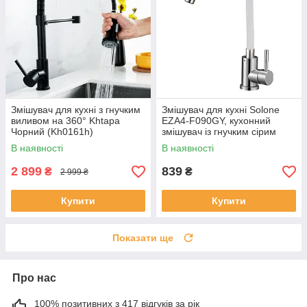
Змішувач для кухні з гнучким
Змішувач для кухні Solone
виливом на 360° Khtapa
EZA4-F090GY, кухонний
Чорний (Kh0161h)
змішувач із гнучким сірим
гусаком
В наявності
В наявності
2 899
839
₴
₴
2 999 ₴
Купити
Купити
Показати ще
Про нас
100% позитивних з 417 відгуків за рік