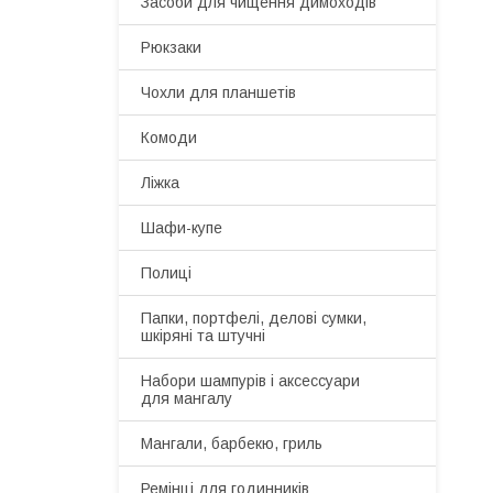
Засоби для чищення димоходів
Рюкзаки
Чохли для планшетів
Комоди
Ліжка
Шафи-купе
Полиці
Папки, портфелі, делові сумки,
шкіряні та штучні
Набори шампурів і аксессуари
для мангалу
Мангали, барбекю, гриль
Ремінці для годинників