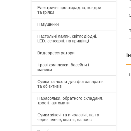
Електричні простирадла, ковдри
та грілки
С
Навушники
Т
Настольні лампи, світлодіодні,
LED, сенсорні, на прищіпці
Видеореєстратори
І
Ігрові комплекси, басейни і
манежи
Ц
Сумки та чохли для фотоапаратів
та обʼєктивів
Парасольки, обратного складаня,
трості, автомати
Сумки жіночі та и чоловічі, на та
через плече, клатчі, на пояс