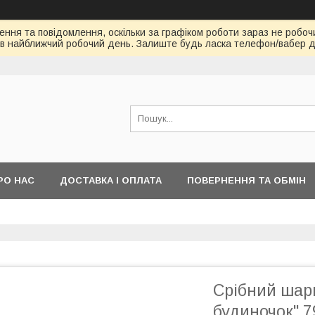
ння та повідомлення, оскільки за графіком роботи зараз не робоч
в найближчий робочий день. Залиште будь ласка телефон/вабер д
РО НАС
ДОСТАВКА І ОПЛАТА
ПОВЕРНЕННЯ ТА ОБМІН
Срібний шар
будиночок" 