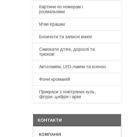
Картини по номерам і
розмальовки
М'які іграшки
Блокноти та записні книги
Самокати дтячі, дорослі та
трюкові
Автолампи, LED-лампи та ксенон
Фони хромакей
Прикраси з повітряних куль,
фігури, цифри і арки
КОНТАКТИ