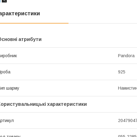
арактеристики
Основні атрибути
иробник
Pandora
Проба
925
ип шарму
Намисти
Користувальницькі характеристики
ртикул
2047904
од товару
055-2285