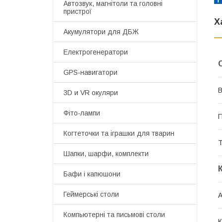
Автозвук, магнітоли та головні
пристрої
Х
Акумулятори для ДБЖ
Електрогенератори
GPS-навигатори
В
3D и VR окуляри
Фіто-лампи
Когтеточки та іграшки для тварин
Т
Шапки, шарфи, комплекти
Бафи і капюшони
Геймерські столи
А
Компьютерні та письмові столи
К