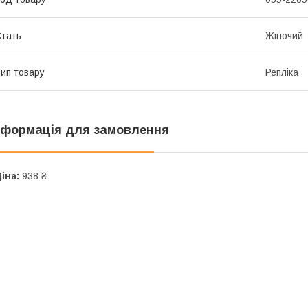
тать
Жіночий
ип товару
Репліка
нформація для замовлення
іна:
938 ₴