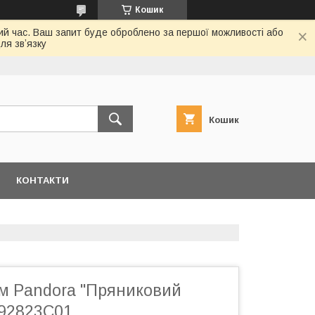
Кошик
ий час. Ваш запит буде оброблено за першої можливості або
ля звʼязку
Кошик
КОНТАКТИ
м Pandora "Пряниковий
792823C01