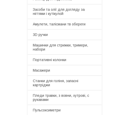
Засоби та олії для догляду за
нігтями і кутікулой
Амулети, талісмани тв обереги
3D ручки
Машинки для стрижки, тримери,
набори
Портативні колонки
Масажери
Станки для голіня, запасні
картріджи
Пледи травки, з вовни, хутрові, с
рукавами
Пульсоксиметри