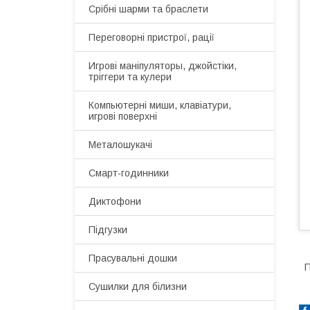
Срібні шарми та браслети
Переговорні пристрої, рації
Игрові маніпуляторы, джойстіки,
тріггери та кулери
Компьютерні миши, клавіатури,
игрові поверхні
Металошукачі
Смарт-годинники
Диктофони
Підгузки
Прасувальні дошки
П
Сушилки для білизни