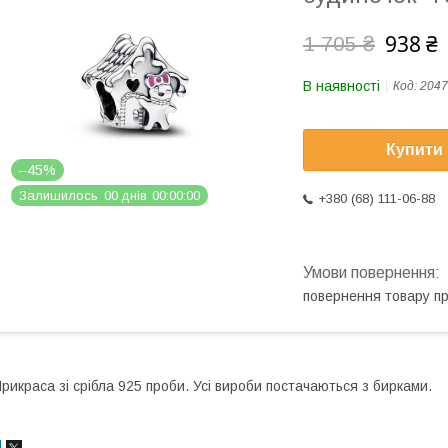
938 ₴
1 705 ₴
В наявності
Код:
2047
Купити
–45%
Залишилось
0
0
днів
0
0
0
0
0
0
+380 (68) 111-06-88
повернення товару п
рикраса зі срібла 925 проби. Усі вироби постачаються з бирками.